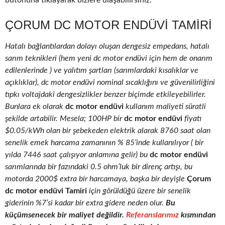
butonuna tıklayarak bizlere ulaşabilirsiniz.
ÇORUM DC MOTOR ENDÜVI TAMIRI
Hatalı bağlantılardan dolayı oluşan dengesiz empedans, hatalı
sarım teknikleri (hem yeni dc motor endüvi için hem de onarım
edilenlerinde ) ve yalıtım şartları (sarımlardaki kısalıklar ve
açıklıklar), dc motor endüvi nominal sıcaklığını ve güvenilirliğini
tıpkı voltajdaki dengesizlikler benzer biçimde etkileyebilirler.
Bunlara ek olarak
dc motor endüvi
kullanım maliyeti süratli
şekilde artabilir. Mesela; 100HP bir
dc motor endüvi
fiyatı
$0.05/kWh olan bir şebekeden elektrik alarak 8760 saat olan
senelik emek harcama zamanının % 85’inde kullanılıyor ( bir
yılda 7446 saat çalışıyor anlamına gelir) bu
dc motor endüvi
sarımlarında bir fazındaki 0.5 ohm’luk bir direnç artışı, bu
motorda 2000$ extra bir harcamaya, başka bir deyişle
Çorum
dc motor endüvi Tamiri
için görüldüğü üzere bir senelik
giderinin %7’si kadar bir extra gidere neden olur.
Bu
küçümsenecek bir maliyet değildir.
Referanslarımız
kısmından