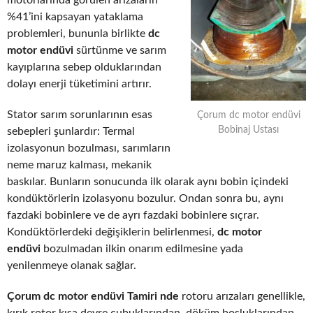
motorlarında görülen arızaların
%41’ini kapsayan yataklama
problemleri, bununla birlikte
dc
motor endüvi
sürtünme ve sarım
kayıplarına sebep olduklarından
dolayı enerji tüketimini artırır.
Stator sarım sorunlarının esas
Çorum dc motor endüvi
Bobinaj Ustası
sebepleri şunlardır: Termal
izolasyonun bozulması, sarımların
neme maruz kalması, mekanik
baskılar. Bunların sonucunda ilk olarak aynı bobin içindeki
kondüktörlerin izolasyonu bozulur. Ondan sonra bu, aynı
fazdaki bobinlere ve de ayrı fazdaki bobinlere sıçrar.
Kondüktörlerdeki değişiklerin belirlenmesi,
dc motor
endüvi
bozulmadan ilkin onarım edilmesine yada
yenilenmeye olanak sağlar.
Çorum dc motor endüvi Tamiri nde
rotoru arızaları genellikle,