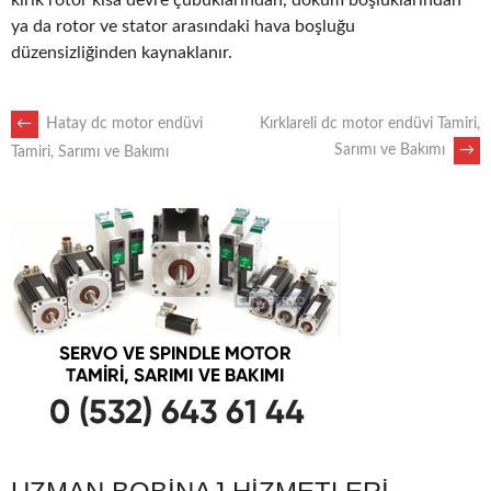
kırık rotor kısa devre çubuklarından, döküm boşluklarından
ya da rotor ve stator arasındaki hava boşluğu
düzensizliğinden kaynaklanır.
POST
←
Hatay dc motor endüvi
Kırklareli dc motor endüvi Tamiri,
Sarımı ve Bakımı
→
Tamiri, Sarımı ve Bakımı
NAVIGATION