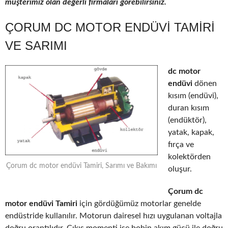
müşterimiz olan değerli firmaları görebilirsiniz.
ÇORUM DC MOTOR ENDÜVI TAMIRI
VE SARIMI
dc motor
endüvi
dönen
kısım (endüvi),
duran kısım
(endüktör),
yatak, kapak,
fırça ve
kolektörden
Çorum dc motor endüvi Tamiri, Sarımı ve Bakımı
oluşur.
Çorum dc
motor endüvi Tamiri
için gördüğümüz motorlar genelde
endüstride kullanılır. Motorun dairesel hızı uygulanan voltajla