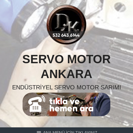
Skip
to
content
SERVO MOTOR
ANKARA
ENDÜSTRIYEL SERVO MOTOR SARIMI
ANA MENÜ İÇİN TIKLAYINIZ