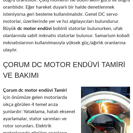
doğru orantılıdır. Çıkış momenti ise bobin akım gücü ile doğru
orantılıdır. Eğer hareket duyarlı bir halde denetlenmek
isteniyorsa geri besleme kullanılmalıdır. Genel DC servo
motorlar, üzerilerinde yer ve hız algılayıcıları bulundurur.
Büyük
dc motor endüvi
bobinli statorlar bulunurken, ufak
olanlarında sabit mıknatıs statorlar bulunur. Samarium kobalt
mıknatıslarının kullanılmasıyla yüksek güç/ağırlık oranlarına
ulaşılır.
ÇORUM DC MOTOR ENDÜVI TAMIRI
VE BAKIMI
Çorum dc motor endüvi Tamiri
için önümüze gelen motorlarda
sıkça görülen 4 temel arıza
şunlardır: Yataklama, hatalı eksenel
ayarlamalar, stator sarımları ve
rotor sorunları. Elektrik