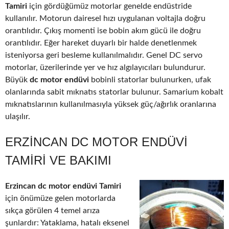
Tamiri
için gördüğümüz motorlar genelde endüstride
kullanılır. Motorun dairesel hızı uygulanan voltajla doğru
orantılıdır. Çıkış momenti ise bobin akım gücü ile doğru
orantılıdır. Eğer hareket duyarlı bir halde denetlenmek
isteniyorsa geri besleme kullanılmalıdır. Genel DC servo
motorlar, üzerilerinde yer ve hız algılayıcıları bulundurur.
Büyük
dc motor endüvi
bobinli statorlar bulunurken, ufak
olanlarında sabit mıknatıs statorlar bulunur. Samarium kobalt
mıknatıslarının kullanılmasıyla yüksek güç/ağırlık oranlarına
ulaşılır.
ERZINCAN DC MOTOR ENDÜVI
TAMIRI VE BAKIMI
Erzincan dc motor endüvi Tamiri
için önümüze gelen motorlarda
sıkça görülen 4 temel arıza
şunlardır: Yataklama, hatalı eksenel