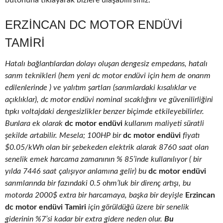
butonuna tıklayarak bizlere ulaşabilirsiniz.
ERZINCAN DC MOTOR ENDÜVI
TAMIRI
Hatalı bağlantılardan dolayı oluşan dengesiz empedans, hatalı
sarım teknikleri (hem yeni dc motor endüvi için hem de onarım
edilenlerinde ) ve yalıtım şartları (sarımlardaki kısalıklar ve
açıklıklar), dc motor endüvi nominal sıcaklığını ve güvenilirliğini
tıpkı voltajdaki dengesizlikler benzer biçimde etkileyebilirler.
Bunlara ek olarak
dc motor endüvi
kullanım maliyeti süratli
şekilde artabilir. Mesela; 100HP bir
dc motor endüvi
fiyatı
$0.05/kWh olan bir şebekeden elektrik alarak 8760 saat olan
senelik emek harcama zamanının % 85’inde kullanılıyor ( bir
yılda 7446 saat çalışıyor anlamına gelir) bu
dc motor endüvi
sarımlarında bir fazındaki 0.5 ohm’luk bir direnç artışı, bu
motorda 2000$ extra bir harcamaya, başka bir deyişle
Erzincan
dc motor endüvi Tamiri
için görüldüğü üzere bir senelik
giderinin %7’si kadar bir extra gidere neden olur.
Bu