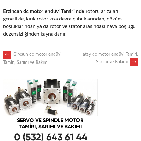
Erzincan dc motor endüvi Tamiri nde
rotoru arızaları
genellikle, kırık rotor kısa devre çubuklarından, döküm
boşluklarından ya da rotor ve stator arasındaki hava boşluğu
düzensizliğinden kaynaklanır.
POST
←
Giresun dc motor endüvi
Hatay dc motor endüvi Tamiri,
Sarımı ve Bakımı
→
Tamiri, Sarımı ve Bakımı
NAVIGATION