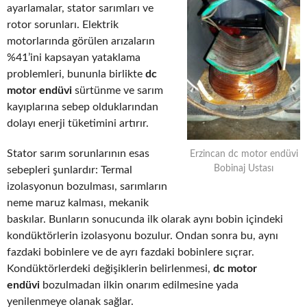
ayarlamalar, stator sarımları ve
rotor sorunları. Elektrik
motorlarında görülen arızaların
%41’ini kapsayan yataklama
problemleri, bununla birlikte
dc
motor endüvi
sürtünme ve sarım
kayıplarına sebep olduklarından
dolayı enerji tüketimini artırır.
Stator sarım sorunlarının esas
Erzincan dc motor endüvi
Bobinaj Ustası
sebepleri şunlardır: Termal
izolasyonun bozulması, sarımların
neme maruz kalması, mekanik
baskılar. Bunların sonucunda ilk olarak aynı bobin içindeki
kondüktörlerin izolasyonu bozulur. Ondan sonra bu, aynı
fazdaki bobinlere ve de ayrı fazdaki bobinlere sıçrar.
Kondüktörlerdeki değişiklerin belirlenmesi,
dc motor
endüvi
bozulmadan ilkin onarım edilmesine yada
yenilenmeye olanak sağlar.