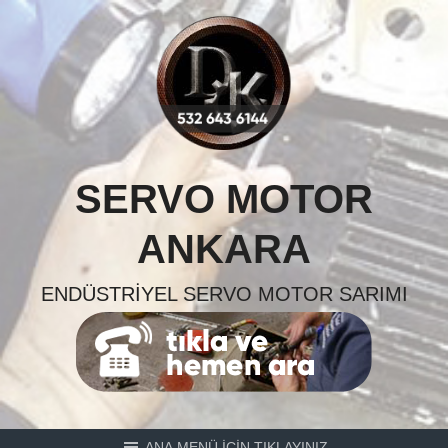
Skip
to
content
SERVO MOTOR
ANKARA
ENDÜSTRIYEL SERVO MOTOR SARIMI
ANA MENÜ İÇİN TIKLAYINIZ