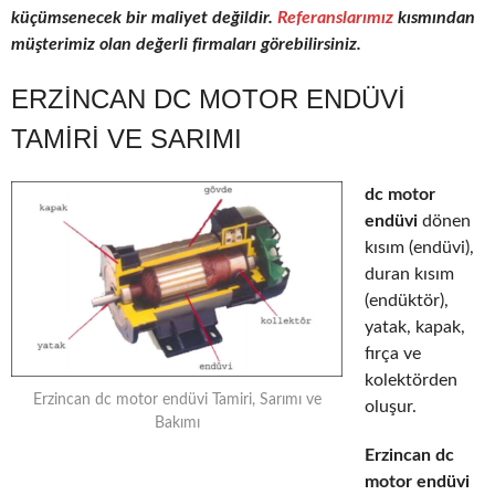
küçümsenecek bir maliyet değildir.
Referanslarımız
kısmından
müşterimiz olan değerli firmaları görebilirsiniz.
ERZINCAN DC MOTOR ENDÜVI
TAMIRI VE SARIMI
dc motor
endüvi
dönen
kısım (endüvi),
duran kısım
(endüktör),
yatak, kapak,
fırça ve
kolektörden
Erzincan dc motor endüvi Tamiri, Sarımı ve
oluşur.
Bakımı
Erzincan dc
motor endüvi