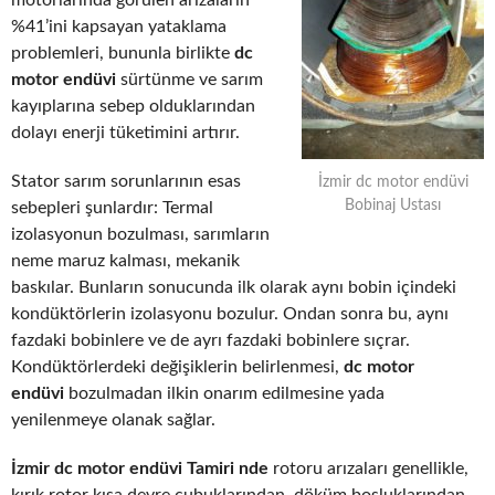
motorlarında görülen arızaların
%41’ini kapsayan yataklama
problemleri, bununla birlikte
dc
motor endüvi
sürtünme ve sarım
kayıplarına sebep olduklarından
dolayı enerji tüketimini artırır.
Stator sarım sorunlarının esas
İzmir dc motor endüvi
Bobinaj Ustası
sebepleri şunlardır: Termal
izolasyonun bozulması, sarımların
neme maruz kalması, mekanik
baskılar. Bunların sonucunda ilk olarak aynı bobin içindeki
kondüktörlerin izolasyonu bozulur. Ondan sonra bu, aynı
fazdaki bobinlere ve de ayrı fazdaki bobinlere sıçrar.
Kondüktörlerdeki değişiklerin belirlenmesi,
dc motor
endüvi
bozulmadan ilkin onarım edilmesine yada
yenilenmeye olanak sağlar.
İzmir dc motor endüvi Tamiri nde
rotoru arızaları genellikle,