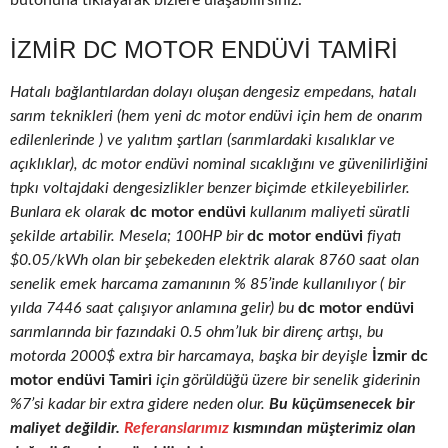
butonuna tıklayarak bizlere ulaşabilirsiniz.
İZMIR DC MOTOR ENDÜVI TAMIRI
Hatalı bağlantılardan dolayı oluşan dengesiz empedans, hatalı
sarım teknikleri (hem yeni dc motor endüvi için hem de onarım
edilenlerinde ) ve yalıtım şartları (sarımlardaki kısalıklar ve
açıklıklar), dc motor endüvi nominal sıcaklığını ve güvenilirliğini
tıpkı voltajdaki dengesizlikler benzer biçimde etkileyebilirler.
Bunlara ek olarak
dc motor endüvi
kullanım maliyeti süratli
şekilde artabilir. Mesela; 100HP bir
dc motor endüvi
fiyatı
$0.05/kWh olan bir şebekeden elektrik alarak 8760 saat olan
senelik emek harcama zamanının % 85’inde kullanılıyor ( bir
yılda 7446 saat çalışıyor anlamına gelir) bu
dc motor endüvi
sarımlarında bir fazındaki 0.5 ohm’luk bir direnç artışı, bu
motorda 2000$ extra bir harcamaya, başka bir deyişle
İzmir dc
motor endüvi Tamiri
için görüldüğü üzere bir senelik giderinin
%7’si kadar bir extra gidere neden olur.
Bu küçümsenecek bir
maliyet değildir.
Referanslarımız
kısmından müşterimiz olan