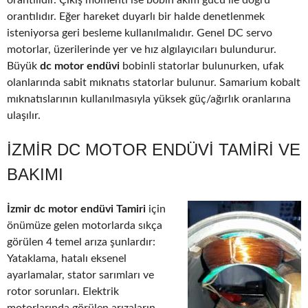
orantılıdır. Çıkış momenti ise bobin akım gücü ile doğru
orantılıdır. Eğer hareket duyarlı bir halde denetlenmek
isteniyorsa geri besleme kullanılmalıdır. Genel DC servo
motorlar, üzerilerinde yer ve hız algılayıcıları bulundurur.
Büyük
dc motor endüvi
bobinli statorlar bulunurken, ufak
olanlarında sabit mıknatıs statorlar bulunur. Samarium kobalt
mıknatıslarının kullanılmasıyla yüksek güç/ağırlık oranlarına
ulaşılır.
İZMIR DC MOTOR ENDÜVI TAMIRI VE
BAKIMI
İzmir dc motor endüvi Tamiri
için
önümüze gelen motorlarda sıkça
görülen 4 temel arıza şunlardır:
Yataklama, hatalı eksenel
ayarlamalar, stator sarımları ve
rotor sorunları. Elektrik