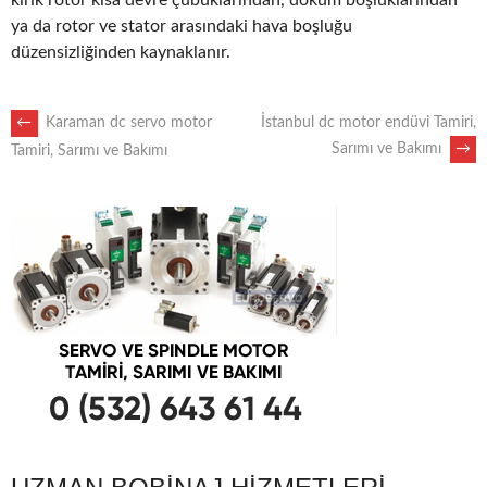
kırık rotor kısa devre çubuklarından, döküm boşluklarından
ya da rotor ve stator arasındaki hava boşluğu
düzensizliğinden kaynaklanır.
POST
←
Karaman dc servo motor
İstanbul dc motor endüvi Tamiri,
Sarımı ve Bakımı
→
Tamiri, Sarımı ve Bakımı
NAVIGATION