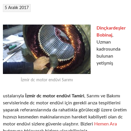
5 Aralık 2017
Dinçkardeşler
Bobinaj
,
Uzman
kadrosunda
bulunan
yetişmiş
İzmir dc motor endüvi Sarımı
ustalarıyla
İzmir dc motor endüvi Tamiri
, Sarımı ve Bakımı
servislerinde dc motor endüvi için gerekli arıza tespitlerini
yaparak referanslarında da rahatlıkla görüleceği üzere üretim
hızınızı kesmeden makinalarınızın hareket kabiliyeti olan dc
motor endüvi sizlere güvenle ulaştırır. Bizleri
Hemen Ara