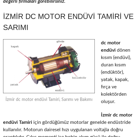
değerli firmaları görebilirsiniz.
İZMIR DC MOTOR ENDÜVI TAMIRI VE
SARIMI
dc motor
endüvi
dönen
kısım (endüvi),
duran kısım
(endüktör),
yatak, kapak,
fırça ve
kolektörden
İzmir dc motor endüvi Tamiri, Sarımı ve Bakımı
oluşur.
İzmir dc motor
endüvi Tamiri
için gördüğümüz motorlar genelde endüstride
kullanılır. Motorun dairesel hızı uygulanan voltajla doğru