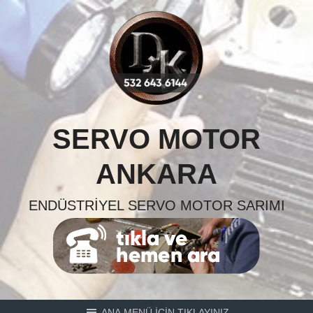
Skip
to
content
SERVO MOTOR
ANKARA
ENDÜSTRIYEL SERVO MOTOR SARIMI
ANA MENÜ İÇİN TIKLAYINIZ