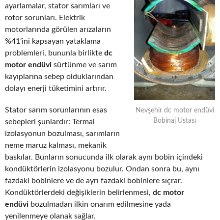
ayarlamalar, stator sarımları ve
rotor sorunları. Elektrik
motorlarında görülen arızaların
%41’ini kapsayan yataklama
problemleri, bununla birlikte
dc
motor endüvi
sürtünme ve sarım
kayıplarına sebep olduklarından
dolayı enerji tüketimini artırır.
Stator sarım sorunlarının esas
Nevşehir dc motor endüvi
Bobinaj Ustası
sebepleri şunlardır: Termal
izolasyonun bozulması, sarımların
neme maruz kalması, mekanik
baskılar. Bunların sonucunda ilk olarak aynı bobin içindeki
kondüktörlerin izolasyonu bozulur. Ondan sonra bu, aynı
fazdaki bobinlere ve de ayrı fazdaki bobinlere sıçrar.
Kondüktörlerdeki değişiklerin belirlenmesi,
dc motor
endüvi
bozulmadan ilkin onarım edilmesine yada
yenilenmeye olanak sağlar.