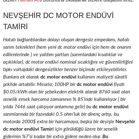
Bizleri
Hemen Ara
butonuna tıklayarak bizlere ulaşabilirsiniz.
NEVŞEHIR DC MOTOR ENDÜVI
TAMIRI
Hatalı bağlantılardan dolayı oluşan dengesiz empedans, hatalı
sarım teknikleri (hem yeni dc motor endüvi için hem de onarım
edilenlerinde ) ve yalıtım şartları (sarımlardaki kısalıklar ve
açıklıklar), dc motor endüvi nominal sıcaklığını ve güvenilirliğini
tıpkı voltajdaki dengesizlikler benzer biçimde etkileyebilirler.
Bunlara ek olarak
dc motor endüvi
kullanım maliyeti süratli
şekilde artabilir. Mesela; 100HP bir
dc motor endüvi
fiyatı
$0.05/kWh olan bir şebekeden elektrik alarak 8760 saat olan
senelik emek harcama zamanının % 85’inde kullanılıyor ( bir
yılda 7446 saat çalışıyor anlamına gelir) bu
dc motor endüvi
sarımlarında bir fazındaki 0.5 ohm’luk bir direnç artışı, bu
motorda 2000$ extra bir harcamaya, başka bir deyişle
Nevşehir
dc motor endüvi Tamiri
için görüldüğü üzere bir senelik
giderinin %7’si kadar bir extra gidere neden olur.
Bu