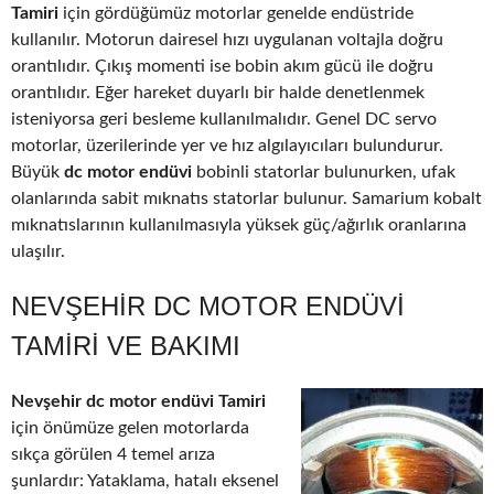
Tamiri
için gördüğümüz motorlar genelde endüstride
kullanılır. Motorun dairesel hızı uygulanan voltajla doğru
orantılıdır. Çıkış momenti ise bobin akım gücü ile doğru
orantılıdır. Eğer hareket duyarlı bir halde denetlenmek
isteniyorsa geri besleme kullanılmalıdır. Genel DC servo
motorlar, üzerilerinde yer ve hız algılayıcıları bulundurur.
Büyük
dc motor endüvi
bobinli statorlar bulunurken, ufak
olanlarında sabit mıknatıs statorlar bulunur. Samarium kobalt
mıknatıslarının kullanılmasıyla yüksek güç/ağırlık oranlarına
ulaşılır.
NEVŞEHIR DC MOTOR ENDÜVI
TAMIRI VE BAKIMI
Nevşehir dc motor endüvi Tamiri
için önümüze gelen motorlarda
sıkça görülen 4 temel arıza
şunlardır: Yataklama, hatalı eksenel