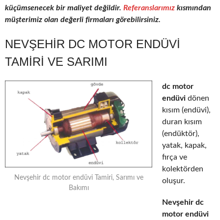
küçümsenecek bir maliyet değildir.
Referanslarımız
kısmından
müşterimiz olan değerli firmaları görebilirsiniz.
NEVŞEHIR DC MOTOR ENDÜVI
TAMIRI VE SARIMI
dc motor
endüvi
dönen
kısım (endüvi),
duran kısım
(endüktör),
yatak, kapak,
fırça ve
kolektörden
Nevşehir dc motor endüvi Tamiri, Sarımı ve
oluşur.
Bakımı
Nevşehir dc
motor endüvi