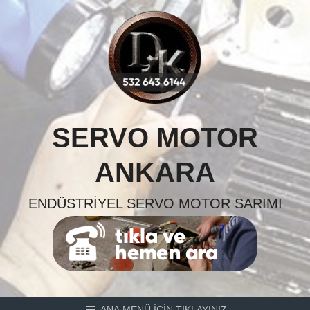
Skip
to
content
SERVO MOTOR
ANKARA
ENDÜSTRIYEL SERVO MOTOR SARIMI
ANA MENÜ İÇİN TIKLAYINIZ