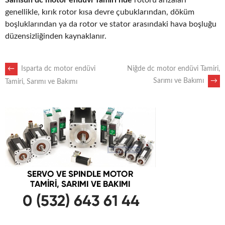
Samsun dc motor endüvi Tamiri nde
rotoru arızaları
genellikle, kırık rotor kısa devre çubuklarından, döküm
boşluklarından ya da rotor ve stator arasındaki hava boşluğu
düzensizliğinden kaynaklanır.
POST
←
Isparta dc motor endüvi
Niğde dc motor endüvi Tamiri,
Sarımı ve Bakımı
→
Tamiri, Sarımı ve Bakımı
NAVIGATION