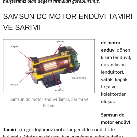
müşterimiz olan değerli firmaları görebilirsiniz.
SAMSUN DC MOTOR ENDÜVI TAMIRI
VE SARIMI
dc motor
endüvi
dönen
kısım (endüvi),
duran kısım
(endüktör),
yatak, kapak,
fırça ve
kolektörden
Samsun dc motor endüvi Tamiri, Sarımı ve
oluşur.
Bakımı
Samsun dc
motor endüvi
Tamiri
için gördüğümüz motorlar genelde endüstride