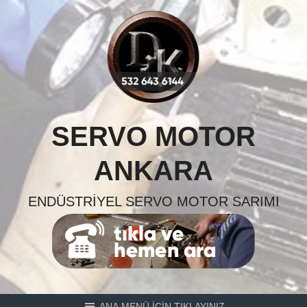
Skip
to
content
SERVO MOTOR
ANKARA
ENDÜSTRIYEL SERVO MOTOR SARIMI
ANA MENÜ İÇİN TIKLAYINIZ