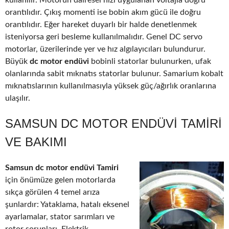
kullanılır. Motorun dairesel hızı uygulanan voltajla doğru
orantılıdır. Çıkış momenti ise bobin akım gücü ile doğru
orantılıdır. Eğer hareket duyarlı bir halde denetlenmek
isteniyorsa geri besleme kullanılmalıdır. Genel DC servo
motorlar, üzerilerinde yer ve hız algılayıcıları bulundurur.
Büyük
dc motor endüvi
bobinli statorlar bulunurken, ufak
olanlarında sabit mıknatıs statorlar bulunur. Samarium kobalt
mıknatıslarının kullanılmasıyla yüksek güç/ağırlık oranlarına
ulaşılır.
SAMSUN DC MOTOR ENDÜVI TAMIRI
VE BAKIMI
Samsun dc motor endüvi Tamiri
için önümüze gelen motorlarda
sıkça görülen 4 temel arıza
şunlardır: Yataklama, hatalı eksenel
ayarlamalar, stator sarımları ve