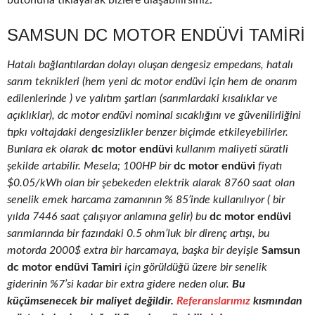
butonuna tıklayarak bizlere ulaşabilirsiniz.
SAMSUN DC MOTOR ENDÜVI TAMIRI
Hatalı bağlantılardan dolayı oluşan dengesiz empedans, hatalı
sarım teknikleri (hem yeni dc motor endüvi için hem de onarım
edilenlerinde ) ve yalıtım şartları (sarımlardaki kısalıklar ve
açıklıklar), dc motor endüvi nominal sıcaklığını ve güvenilirliğini
tıpkı voltajdaki dengesizlikler benzer biçimde etkileyebilirler.
Bunlara ek olarak
dc motor endüvi
kullanım maliyeti süratli
şekilde artabilir. Mesela; 100HP bir
dc motor endüvi
fiyatı
$0.05/kWh olan bir şebekeden elektrik alarak 8760 saat olan
senelik emek harcama zamanının % 85’inde kullanılıyor ( bir
yılda 7446 saat çalışıyor anlamına gelir) bu
dc motor endüvi
sarımlarında bir fazındaki 0.5 ohm’luk bir direnç artışı, bu
motorda 2000$ extra bir harcamaya, başka bir deyişle
Samsun
dc motor endüvi Tamiri
için görüldüğü üzere bir senelik
giderinin %7’si kadar bir extra gidere neden olur.
Bu
küçümsenecek bir maliyet değildir.
Referanslarımız
kısmından