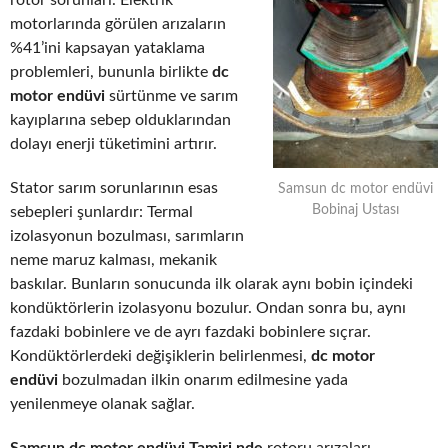
rotor sorunları. Elektrik
motorlarında görülen arızaların
%41’ini kapsayan yataklama
problemleri, bununla birlikte
dc
motor endüvi
sürtünme ve sarım
kayıplarına sebep olduklarından
dolayı enerji tüketimini artırır.
Stator sarım sorunlarının esas
Samsun dc motor endüvi
Bobinaj Ustası
sebepleri şunlardır: Termal
izolasyonun bozulması, sarımların
neme maruz kalması, mekanik
baskılar. Bunların sonucunda ilk olarak aynı bobin içindeki
kondüktörlerin izolasyonu bozulur. Ondan sonra bu, aynı
fazdaki bobinlere ve de ayrı fazdaki bobinlere sıçrar.
Kondüktörlerdeki değişiklerin belirlenmesi,
dc motor
endüvi
bozulmadan ilkin onarım edilmesine yada
yenilenmeye olanak sağlar.