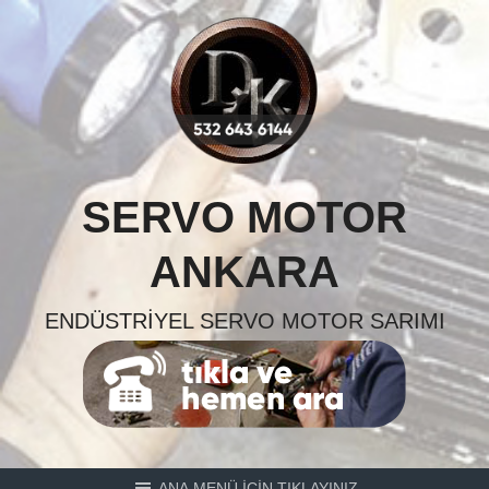
Skip
to
content
SERVO MOTOR
ANKARA
ENDÜSTRIYEL SERVO MOTOR SARIMI
ANA MENÜ İÇİN TIKLAYINIZ