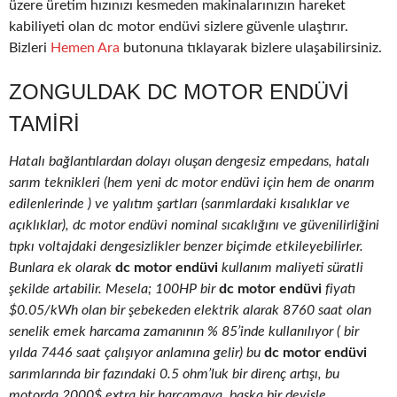
üzere üretim hızınızı kesmeden makinalarınızın hareket
kabiliyeti olan dc motor endüvi sizlere güvenle ulaştırır.
Bizleri
Hemen Ara
butonuna tıklayarak bizlere ulaşabilirsiniz.
ZONGULDAK DC MOTOR ENDÜVI
TAMIRI
Hatalı bağlantılardan dolayı oluşan dengesiz empedans, hatalı
sarım teknikleri (hem yeni dc motor endüvi için hem de onarım
edilenlerinde ) ve yalıtım şartları (sarımlardaki kısalıklar ve
açıklıklar), dc motor endüvi nominal sıcaklığını ve güvenilirliğini
tıpkı voltajdaki dengesizlikler benzer biçimde etkileyebilirler.
Bunlara ek olarak
dc motor endüvi
kullanım maliyeti süratli
şekilde artabilir. Mesela; 100HP bir
dc motor endüvi
fiyatı
$0.05/kWh olan bir şebekeden elektrik alarak 8760 saat olan
senelik emek harcama zamanının % 85’inde kullanılıyor ( bir
yılda 7446 saat çalışıyor anlamına gelir) bu
dc motor endüvi
sarımlarında bir fazındaki 0.5 ohm’luk bir direnç artışı, bu
motorda 2000$ extra bir harcamaya, başka bir deyişle