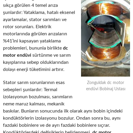
sıkça görülen 4 temel arıza
şunlardır: Yataklama, hatalı eksenel
ayarlamalar, stator sarımları ve
rotor sorunları. Elektrik
motorlarında görülen arızaların
%41’ini kapsayan yataklama
problemleri, bununla birlikte
dc
motor endüvi
sürtünme ve sarım
kayıplarına sebep olduklarından
dolayı enerji tüketimini artırır.
Stator sarım sorunlarının esas
Zonguldak dc motor
endüvi Bobinaj Ustası
sebepleri şunlardır: Termal
izolasyonun bozulması, sarımların
neme maruz kalması, mekanik
baskılar. Bunların sonucunda ilk olarak aynı bobin içindeki
kondüktörlerin izolasyonu bozulur. Ondan sonra bu, aynı
fazdaki bobinlere ve de ayrı fazdaki bobinlere sıçrar.
Kondüktörlerdeki değişiklerin belirlenmesi,
dc motor