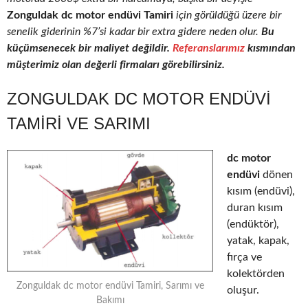
Zonguldak dc motor endüvi Tamiri
için görüldüğü üzere bir
senelik giderinin %7’si kadar bir extra gidere neden olur.
Bu
küçümsenecek bir maliyet değildir.
Referanslarımız
kısmından
müşterimiz olan değerli firmaları görebilirsiniz.
ZONGULDAK DC MOTOR ENDÜVI
TAMIRI VE SARIMI
dc motor
endüvi
dönen
kısım (endüvi),
duran kısım
(endüktör),
yatak, kapak,
fırça ve
kolektörden
Zonguldak dc motor endüvi Tamiri, Sarımı ve
oluşur.
Bakımı