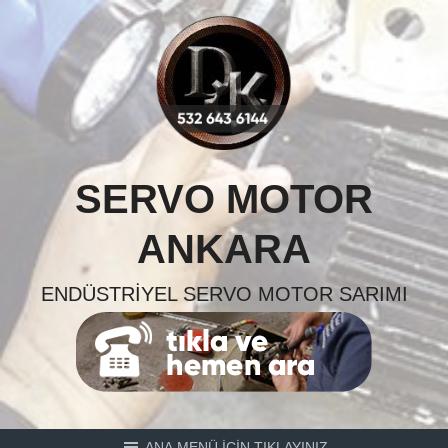
Skip
to
content
SERVO MOTOR
ANKARA
ENDÜSTRIYEL SERVO MOTOR SARIMI
ANA MENÜ İÇİN TIKLAYINIZ