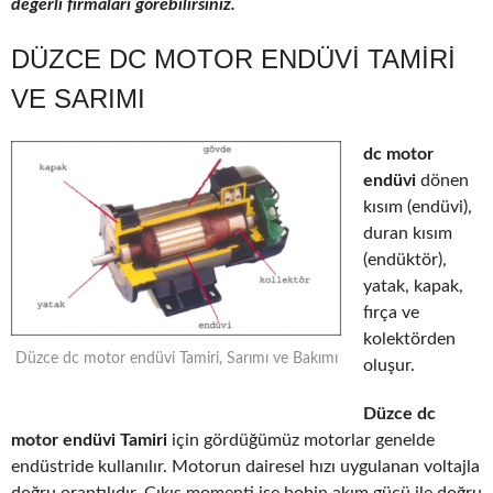
değerli firmaları görebilirsiniz.
DÜZCE DC MOTOR ENDÜVI TAMIRI
VE SARIMI
dc motor
endüvi
dönen
kısım (endüvi),
duran kısım
(endüktör),
yatak, kapak,
fırça ve
kolektörden
Düzce dc motor endüvi Tamiri, Sarımı ve Bakımı
oluşur.
Düzce dc
motor endüvi Tamiri
için gördüğümüz motorlar genelde
endüstride kullanılır. Motorun dairesel hızı uygulanan voltajla