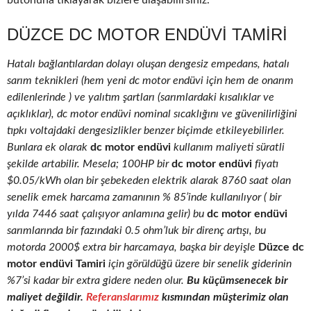
butonuna tıklayarak bizlere ulaşabilirsiniz.
DÜZCE DC MOTOR ENDÜVI TAMIRI
Hatalı bağlantılardan dolayı oluşan dengesiz empedans, hatalı
sarım teknikleri (hem yeni dc motor endüvi için hem de onarım
edilenlerinde ) ve yalıtım şartları (sarımlardaki kısalıklar ve
açıklıklar), dc motor endüvi nominal sıcaklığını ve güvenilirliğini
tıpkı voltajdaki dengesizlikler benzer biçimde etkileyebilirler.
Bunlara ek olarak
dc motor endüvi
kullanım maliyeti süratli
şekilde artabilir. Mesela; 100HP bir
dc motor endüvi
fiyatı
$0.05/kWh olan bir şebekeden elektrik alarak 8760 saat olan
senelik emek harcama zamanının % 85’inde kullanılıyor ( bir
yılda 7446 saat çalışıyor anlamına gelir) bu
dc motor endüvi
sarımlarında bir fazındaki 0.5 ohm’luk bir direnç artışı, bu
motorda 2000$ extra bir harcamaya, başka bir deyişle
Düzce dc
motor endüvi Tamiri
için görüldüğü üzere bir senelik giderinin
%7’si kadar bir extra gidere neden olur.
Bu küçümsenecek bir
maliyet değildir.
Referanslarımız
kısmından müşterimiz olan