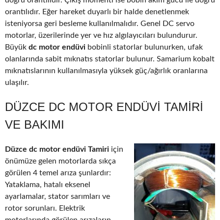
doğru orantılıdır. Çıkış momenti ise bobin akım gücü ile doğru
orantılıdır. Eğer hareket duyarlı bir halde denetlenmek
isteniyorsa geri besleme kullanılmalıdır. Genel DC servo
motorlar, üzerilerinde yer ve hız algılayıcıları bulundurur.
Büyük
dc motor endüvi
bobinli statorlar bulunurken, ufak
olanlarında sabit mıknatıs statorlar bulunur. Samarium kobalt
mıknatıslarının kullanılmasıyla yüksek güç/ağırlık oranlarına
ulaşılır.
DÜZCE DC MOTOR ENDÜVI TAMIRI
VE BAKIMI
Düzce dc motor endüvi Tamiri
için
önümüze gelen motorlarda sıkça
görülen 4 temel arıza şunlardır:
Yataklama, hatalı eksenel
ayarlamalar, stator sarımları ve
rotor sorunları. Elektrik