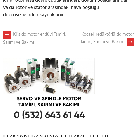
kırık rotor kısa devre çubuklarından, döküm boşluklarından
ya da rotor ve stator arasındaki hava boşluğu
düzensizliğinden kaynaklanır.
POST
←
Kilis dc motor endüvi Tamiri,
Kocaeli redüktörlü dc motor
Tamiri, Sarımı ve Bakımı
→
Sarımı ve Bakımı
NAVIGATION