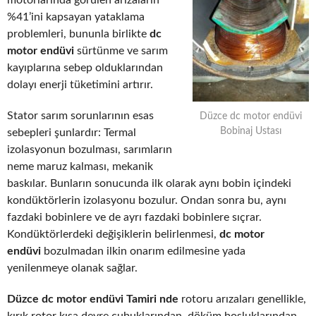
motorlarında görülen arızaların
%41’ini kapsayan yataklama
problemleri, bununla birlikte
dc
motor endüvi
sürtünme ve sarım
kayıplarına sebep olduklarından
dolayı enerji tüketimini artırır.
Stator sarım sorunlarının esas
Düzce dc motor endüvi
Bobinaj Ustası
sebepleri şunlardır: Termal
izolasyonun bozulması, sarımların
neme maruz kalması, mekanik
baskılar. Bunların sonucunda ilk olarak aynı bobin içindeki
kondüktörlerin izolasyonu bozulur. Ondan sonra bu, aynı
fazdaki bobinlere ve de ayrı fazdaki bobinlere sıçrar.
Kondüktörlerdeki değişiklerin belirlenmesi,
dc motor
endüvi
bozulmadan ilkin onarım edilmesine yada
yenilenmeye olanak sağlar.
Düzce dc motor endüvi Tamiri nde
rotoru arızaları genellikle,