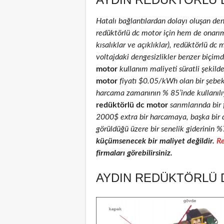
Hatalı bağlantılardan dolayı oluşan de
redüktörlü dc motor için hem de onarım 
kısalıklar ve açıklıklar), redüktörlü dc 
voltajdaki dengesizlikler benzer biçimd
motor
kullanım maliyeti süratli şekild
motor
fiyatı $0.05/kWh olan bir şebe
harcama zamanının % 85’inde kullanılıyo
redüktörlü dc motor
sarımlarında bir 
2000$ extra bir harcamaya, başka bir 
görüldüğü üzere bir senelik giderinin %
küçümsenecek bir maliyet değildir.
Re
firmaları görebilirsiniz.
AYDIN REDÜKTÖRLÜ D