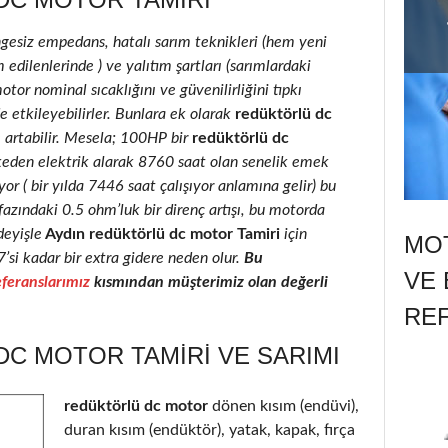
ngesiz empedans, hatalı sarım teknikleri (hem yeni
edilenlerinde ) ve yalıtım şartları (sarımlardaki
motor nominal sıcaklığını ve güvenilirliğini tıpkı
e etkileyebilirler. Bunlara ek olarak
redüktörlü dc
e artabilir. Mesela; 100HP bir
redüktörlü dc
keden elektrik alarak 8760 saat olan senelik emek
r ( bir yılda 7446 saat çalışıyor anlamına gelir) bu
fazındaki 0.5 ohm’luk bir direnç artışı, bu motorda
deyişle
Aydın redüktörlü dc motor Tamiri
için
MOT
7’si kadar bir extra gidere neden olur.
Bu
VE 
feranslarımız
kısmından müşterimiz olan değerli
RE
C MOTOR TAMIRI VE SARIMI
redüktörlü dc motor
dönen kısım (endüvi),
duran kısım (endüktör), yatak, kapak, fırça