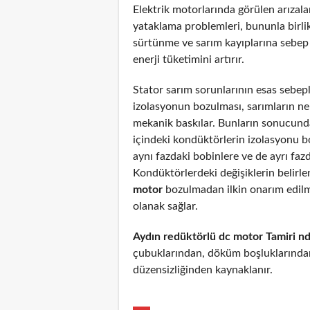
Elektrik motorlarında görülen arızal
yataklama problemleri, bununla birli
sürtünme ve sarım kayıplarına sebep
enerji tüketimini artırır.
Stator sarım sorunlarının esas sebepl
izolasyonun bozulması, sarımların n
mekanik baskılar. Bunların sonucunda
içindeki kondüktörlerin izolasyonu 
aynı fazdaki bobinlere ve de ayrı fazd
Kondüktörlerdeki değişiklerin belirl
motor
bozulmadan ilkin onarım edil
olanak sağlar.
Aydın redüktörlü dc motor Tamiri n
çubuklarından, döküm boşluklarından
düzensizliğinden kaynaklanır.