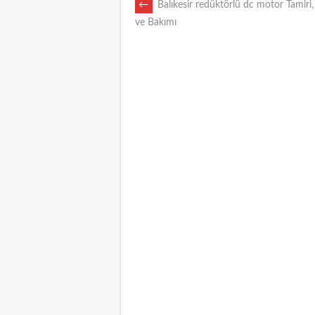
POST
←
Balıkesir redüktörlü dc motor Tamiri,
ve Bakımı
NAVIGATION