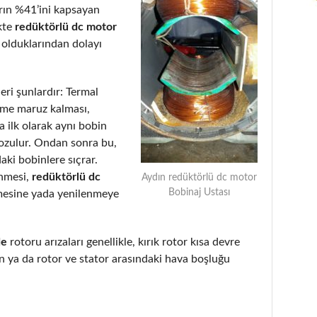
arın %41’ini kapsayan
kte
redüktörlü dc motor
 olduklarından dolayı
eri şunlardır: Termal
eme maruz kalması,
 ilk olarak aynı bobin
bozulur. Ondan sonra bu,
aki bobinlere sıçrar.
enmesi,
redüktörlü dc
Aydın redüktörlü dc motor
Bobinaj Ustası
mesine yada yenilenmeye
de
rotoru arızaları genellikle, kırık rotor kısa devre
 ya da rotor ve stator arasındaki hava boşluğu