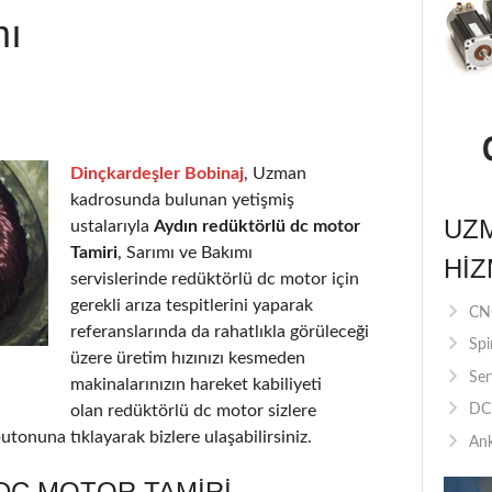
mı
Dinçkardeşler Bobinaj
, Uzman
kadrosunda bulunan yetişmiş
UZ
ustalarıyla
Aydın redüktörlü dc motor
Tamiri
, Sarımı ve Bakımı
HIZ
servislerinde redüktörlü dc motor için
gerekli arıza tespitlerini yaparak
CNC
referanslarında da rahatlıkla görüleceği
Spi
üzere üretim hızınızı kesmeden
Ser
makinalarınızın hareket kabiliyeti
olan redüktörlü dc motor sizlere
DC 
utonuna tıklayarak bizlere ulaşabilirsiniz.
Ank
DC MOTOR TAMIRI