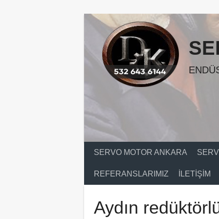
Skip
to
content
SE
ENDÜS
SERVO MOTOR ANKARA
SERV
REFERANSLARIMIZ
İLETIŞIM
Aydın redüktörlü