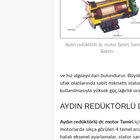
Aydın redüktörlü dc motor Tamiri, Sarı
Bakımı
ve hız algılayıcıları bulundurur. Büyü
ufak olanlarında sabit mıknatıs stat
kullanılmasıyla yüksek güç/ağırlık oran
AYDIN REDÜKTÖRLÜ D
Aydın redüktörlü dc motor Tamiri
iç
motorlarda sıkça görülen 4 temel arız
hatalı eksenel ayarlamalar, stator sar