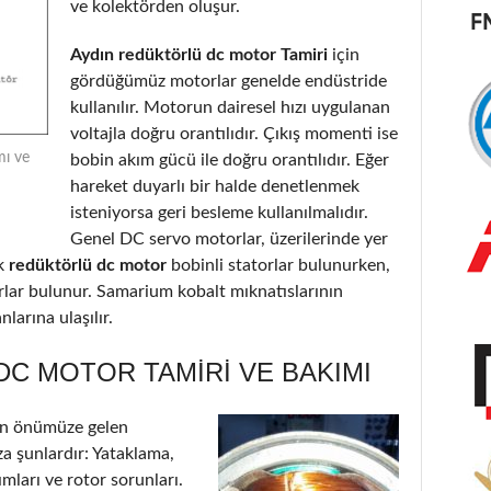
ve kolektörden oluşur.
Aydın redüktörlü dc motor Tamiri
için
gördüğümüz motorlar genelde endüstride
kullanılır. Motorun dairesel hızı uygulanan
voltajla doğru orantılıdır. Çıkış momenti ise
mı ve
bobin akım gücü ile doğru orantılıdır. Eğer
hareket duyarlı bir halde denetlenmek
isteniyorsa geri besleme kullanılmalıdır.
Genel DC servo motorlar, üzerilerinde yer
k
redüktörlü dc motor
bobinli statorlar bulunurken,
orlar bulunur. Samarium kobalt mıknatıslarının
larına ulaşılır.
C MOTOR TAMIRI VE BAKIMI
in önümüze gelen
a şunlardır: Yataklama,
ımları ve rotor sorunları.