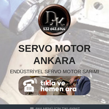
Skip
to
content
SERVO MOTOR
ANKARA
ENDÜSTRIYEL SERVO MOTOR SARIMI
ANA MENÜ İÇİN TIKLAYINIZ