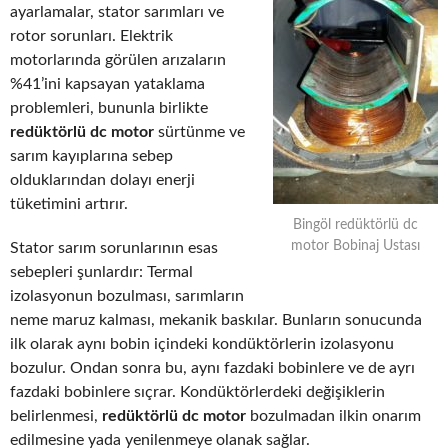
ayarlamalar, stator sarımları ve
rotor sorunları. Elektrik
motorlarında görülen arızaların
%41’ini kapsayan yataklama
problemleri, bununla birlikte
redüktörlü dc motor
sürtünme ve
sarım kayıplarına sebep
olduklarından dolayı enerji
tüketimini artırır.
Bingöl redüktörlü dc
motor Bobinaj Ustası
Stator sarım sorunlarının esas
sebepleri şunlardır: Termal
izolasyonun bozulması, sarımların
neme maruz kalması, mekanik baskılar. Bunların sonucunda
ilk olarak aynı bobin içindeki kondüktörlerin izolasyonu
bozulur. Ondan sonra bu, aynı fazdaki bobinlere ve de ayrı
fazdaki bobinlere sıçrar. Kondüktörlerdeki değişiklerin
belirlenmesi,
redüktörlü dc motor
bozulmadan ilkin onarım
edilmesine yada yenilenmeye olanak sağlar.