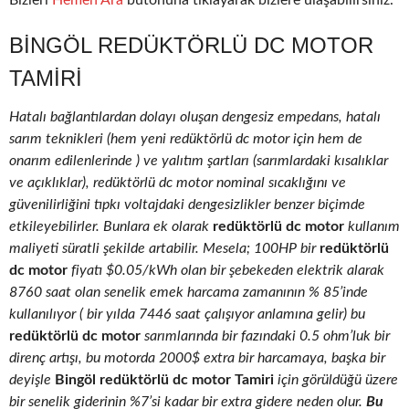
Bizleri
Hemen Ara
butonuna tıklayarak bizlere ulaşabilirsiniz.
BINGÖL REDÜKTÖRLÜ DC MOTOR
TAMIRI
Hatalı bağlantılardan dolayı oluşan dengesiz empedans, hatalı
sarım teknikleri (hem yeni redüktörlü dc motor için hem de
onarım edilenlerinde ) ve yalıtım şartları (sarımlardaki kısalıklar
ve açıklıklar), redüktörlü dc motor nominal sıcaklığını ve
güvenilirliğini tıpkı voltajdaki dengesizlikler benzer biçimde
etkileyebilirler. Bunlara ek olarak
redüktörlü dc motor
kullanım
maliyeti süratli şekilde artabilir. Mesela; 100HP bir
redüktörlü
dc motor
fiyatı $0.05/kWh olan bir şebekeden elektrik alarak
8760 saat olan senelik emek harcama zamanının % 85’inde
kullanılıyor ( bir yılda 7446 saat çalışıyor anlamına gelir) bu
redüktörlü dc motor
sarımlarında bir fazındaki 0.5 ohm’luk bir
direnç artışı, bu motorda 2000$ extra bir harcamaya, başka bir
deyişle
Bingöl redüktörlü dc motor Tamiri
için görüldüğü üzere
bir senelik giderinin %7’si kadar bir extra gidere neden olur.
Bu