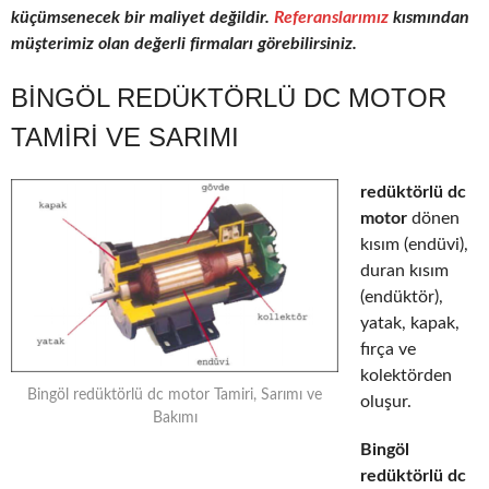
küçümsenecek bir maliyet değildir.
Referanslarımız
kısmından
müşterimiz olan değerli firmaları görebilirsiniz.
BINGÖL REDÜKTÖRLÜ DC MOTOR
TAMIRI VE SARIMI
redüktörlü dc
motor
dönen
kısım (endüvi),
duran kısım
(endüktör),
yatak, kapak,
fırça ve
kolektörden
Bingöl redüktörlü dc motor Tamiri, Sarımı ve
oluşur.
Bakımı
Bingöl
redüktörlü dc