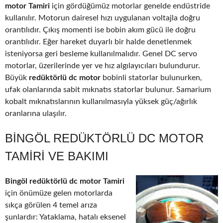
motor Tamiri
için gördüğümüz motorlar genelde endüstride
kullanılır. Motorun dairesel hızı uygulanan voltajla doğru
orantılıdır. Çıkış momenti ise bobin akım gücü ile doğru
orantılıdır. Eğer hareket duyarlı bir halde denetlenmek
isteniyorsa geri besleme kullanılmalıdır. Genel DC servo
motorlar, üzerilerinde yer ve hız algılayıcıları bulundurur.
Büyük
redüktörlü dc motor
bobinli statorlar bulunurken,
ufak olanlarında sabit mıknatıs statorlar bulunur. Samarium
kobalt mıknatıslarının kullanılmasıyla yüksek güç/ağırlık
oranlarına ulaşılır.
BINGÖL REDÜKTÖRLÜ DC MOTOR
TAMIRI VE BAKIMI
Bingöl redüktörlü dc motor Tamiri
için önümüze gelen motorlarda
sıkça görülen 4 temel arıza
şunlardır: Yataklama, hatalı eksenel