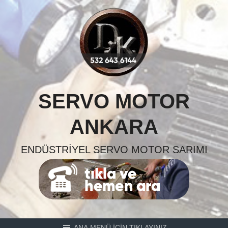
Skip
to
content
SERVO MOTOR
ANKARA
ENDÜSTRIYEL SERVO MOTOR SARIMI
ANA MENÜ İÇİN TIKLAYINIZ