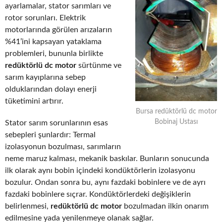
ayarlamalar, stator sarımları ve
rotor sorunları. Elektrik
motorlarında görülen arızaların
%41’ini kapsayan yataklama
problemleri, bununla birlikte
redüktörlü dc motor
sürtünme ve
sarım kayıplarına sebep
olduklarından dolayı enerji
tüketimini artırır.
Bursa redüktörlü dc motor
Bobinaj Ustası
Stator sarım sorunlarının esas
sebepleri şunlardır: Termal
izolasyonun bozulması, sarımların
neme maruz kalması, mekanik baskılar. Bunların sonucunda
ilk olarak aynı bobin içindeki kondüktörlerin izolasyonu
bozulur. Ondan sonra bu, aynı fazdaki bobinlere ve de ayrı
fazdaki bobinlere sıçrar. Kondüktörlerdeki değişiklerin
belirlenmesi,
redüktörlü dc motor
bozulmadan ilkin onarım
edilmesine yada yenilenmeye olanak sağlar.