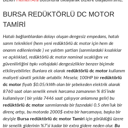
Bizleri
Hemen Ara
butonuna tıklayarak bizlere ulaşabilirsiniz.
BURSA REDÜKTÖRLÜ DC MOTOR
TAMIRI
Hatalı bağlantılardan dolayı oluşan dengesiz empedans, hatalı
sarım teknikleri (hem yeni redüktörlü dc motor için hem de
onarım edilenlerinde ) ve yalıtım şartları (sarımlardaki kısalıklar
ve açıklıklar), redüktörlü dc motor nominal sıcaklığını ve
güvenilirliğini tıpkı voltajdaki dengesizlikler benzer biçimde
etkileyebilirler. Bunlara ek olarak
redüktörlü dc motor
kullanım
maliyeti süratli şekilde artabilir. Mesela; 100HP bir
redüktörlü
dc motor
fiyatı $0.05/kWh olan bir şebekeden elektrik alarak
8760 saat olan senelik emek harcama zamanının % 85’inde
kullanılıyor ( bir yılda 7446 saat çalışıyor anlamına gelir) bu
redüktörlü dc motor
sarımlarında bir fazındaki 0.5 ohm’luk bir
direnç artışı, bu motorda 2000$ extra bir harcamaya, başka bir
deyişle
Bursa redüktörlü dc motor Tamiri
için görüldüğü üzere
bir senelik giderinin %7’si kadar bir extra gidere neden olur.
Bu