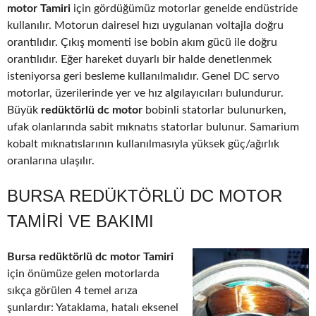
motor Tamiri
için gördüğümüz motorlar genelde endüstride
kullanılır. Motorun dairesel hızı uygulanan voltajla doğru
orantılıdır. Çıkış momenti ise bobin akım gücü ile doğru
orantılıdır. Eğer hareket duyarlı bir halde denetlenmek
isteniyorsa geri besleme kullanılmalıdır. Genel DC servo
motorlar, üzerilerinde yer ve hız algılayıcıları bulundurur.
Büyük
redüktörlü dc motor
bobinli statorlar bulunurken,
ufak olanlarında sabit mıknatıs statorlar bulunur. Samarium
kobalt mıknatıslarının kullanılmasıyla yüksek güç/ağırlık
oranlarına ulaşılır.
BURSA REDÜKTÖRLÜ DC MOTOR
TAMIRI VE BAKIMI
Bursa redüktörlü dc motor Tamiri
için önümüze gelen motorlarda
sıkça görülen 4 temel arıza
şunlardır: Yataklama, hatalı eksenel