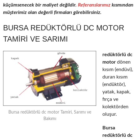
küçümsenecek bir maliyet değildir.
Referanslarımız
kısmından
müşterimiz olan değerli firmaları görebilirsiniz.
BURSA REDÜKTÖRLÜ DC MOTOR
TAMIRI VE SARIMI
redüktörlü dc
motor
dönen
kısım (endüvi),
duran kısım
(endüktör),
yatak, kapak,
fırça ve
kolektörden
Bursa redüktörlü dc motor Tamiri, Sarımı ve
oluşur.
Bakımı
Bursa
redüktörlü dc