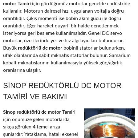
motor Tamiri
için gördüğümüz motorlar genelde endüstride
kullanılır. Motorun dairesel hızı uygulanan voltajla doğru
orantılıdır. Çıkış momenti ise bobin akım gücü ile doğru
orantılıdır. Eğer hareket duyarlı bir halde denetlenmek
isteniyorsa geri besleme kullanılmalıdır. Genel DC servo
motorlar, üzerilerinde yer ve hız algılayıcıları bulundurur.
Büyük
redüktörlü dc motor
bobinli statorlar bulunurken,
ufak olanlarında sabit mıknatıs statorlar bulunur. Samarium
kobalt mıknatıslarının kullanılmasıyla yüksek güç/ağırlık
oranlarına ulaşılır.
SINOP REDÜKTÖRLÜ DC MOTOR
TAMIRI VE BAKIMI
Sinop redüktörlü dc motor Tamiri
için önümüze gelen motorlarda
sıkça görülen 4 temel arıza
şunlardır: Yataklama, hatalı eksenel