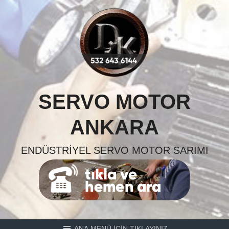
Skip
to
content
SERVO MOTOR
ANKARA
ENDÜSTRIYEL SERVO MOTOR SARIMI
ANA MENÜ İÇİN TIKLAYINIZ