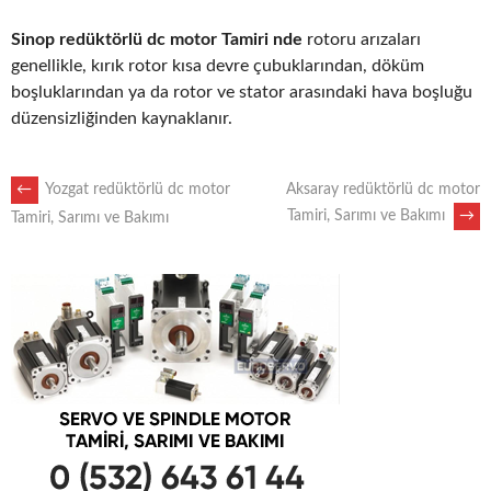
Sinop redüktörlü dc motor Tamiri nde
rotoru arızaları
genellikle, kırık rotor kısa devre çubuklarından, döküm
boşluklarından ya da rotor ve stator arasındaki hava boşluğu
düzensizliğinden kaynaklanır.
POST
←
Yozgat redüktörlü dc motor
Aksaray redüktörlü dc motor
Tamiri, Sarımı ve Bakımı
→
Tamiri, Sarımı ve Bakımı
NAVIGATION