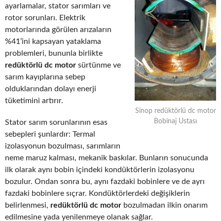
ayarlamalar, stator sarımları ve
rotor sorunları. Elektrik
motorlarında görülen arızaların
%41’ini kapsayan yataklama
problemleri, bununla birlikte
redüktörlü dc motor
sürtünme ve
sarım kayıplarına sebep
olduklarından dolayı enerji
tüketimini artırır.
Sinop redüktörlü dc motor
Bobinaj Ustası
Stator sarım sorunlarının esas
sebepleri şunlardır: Termal
izolasyonun bozulması, sarımların
neme maruz kalması, mekanik baskılar. Bunların sonucunda
ilk olarak aynı bobin içindeki kondüktörlerin izolasyonu
bozulur. Ondan sonra bu, aynı fazdaki bobinlere ve de ayrı
fazdaki bobinlere sıçrar. Kondüktörlerdeki değişiklerin
belirlenmesi,
redüktörlü dc motor
bozulmadan ilkin onarım
edilmesine yada yenilenmeye olanak sağlar.