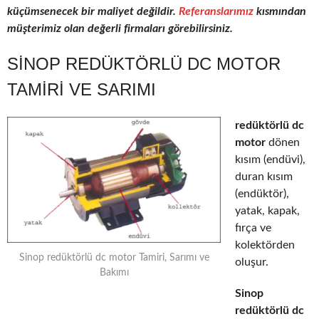
küçümsenecek bir maliyet değildir.
Referanslarımız
kısmından
müşterimiz olan değerli firmaları görebilirsiniz.
SINOP REDÜKTÖRLÜ DC MOTOR
TAMIRI VE SARIMI
redüktörlü dc
motor
dönen
kısım (endüvi),
duran kısım
(endüktör),
yatak, kapak,
fırça ve
kolektörden
Sinop redüktörlü dc motor Tamiri, Sarımı ve
oluşur.
Bakımı
Sinop
redüktörlü dc