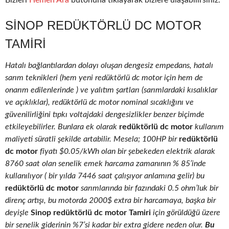
Bizleri
Hemen Ara
butonuna tıklayarak bizlere ulaşabilirsiniz.
SINOP REDÜKTÖRLÜ DC MOTOR
TAMIRI
Hatalı bağlantılardan dolayı oluşan dengesiz empedans, hatalı
sarım teknikleri (hem yeni redüktörlü dc motor için hem de
onarım edilenlerinde ) ve yalıtım şartları (sarımlardaki kısalıklar
ve açıklıklar), redüktörlü dc motor nominal sıcaklığını ve
güvenilirliğini tıpkı voltajdaki dengesizlikler benzer biçimde
etkileyebilirler. Bunlara ek olarak
redüktörlü dc motor
kullanım
maliyeti süratli şekilde artabilir. Mesela; 100HP bir
redüktörlü
dc motor
fiyatı $0.05/kWh olan bir şebekeden elektrik alarak
8760 saat olan senelik emek harcama zamanının % 85’inde
kullanılıyor ( bir yılda 7446 saat çalışıyor anlamına gelir) bu
redüktörlü dc motor
sarımlarında bir fazındaki 0.5 ohm’luk bir
direnç artışı, bu motorda 2000$ extra bir harcamaya, başka bir
deyişle
Sinop redüktörlü dc motor Tamiri
için görüldüğü üzere
bir senelik giderinin %7’si kadar bir extra gidere neden olur.
Bu