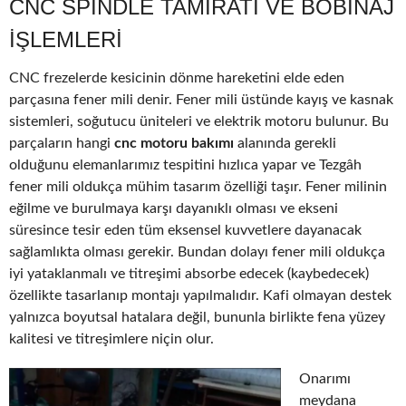
CNC SPINDLE TAMIRATI VE BOBINAJ
IŞLEMLERI
CNC frezelerde kesicinin dönme hareketini elde eden
parçasına fener mili denir. Fener mili üstünde kayış ve kasnak
sistemleri, soğutucu üniteleri ve elektrik motoru bulunur. Bu
parçaların hangi
cnc motoru bakımı
alanında gerekli
olduğunu elemanlarımız tespitini hızlıca yapar ve Tezgâh
fener mili oldukça mühim tasarım özelliği taşır. Fener milinin
eğilme ve burulmaya karşı dayanıklı olması ve ekseni
süresince tesir eden tüm eksensel kuvvetlere dayanacak
sağlamlıkta olması gerekir. Bundan dolayı fener mili oldukça
iyi yataklanmalı ve titreşimi absorbe edecek (kaybedecek)
özellikte tasarlanıp montajı yapılmalıdır. Kafi olmayan destek
yalnızca boyutsal hatalara değil, bununla birlikte fena yüzey
kalitesi ve titreşimlere niçin olur.
Onarımı
meydana