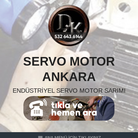
Skip
to
content
SERVO MOTOR
ANKARA
ENDÜSTRIYEL SERVO MOTOR SARIMI
ANA MENÜ İÇİN TIKLAYINIZ