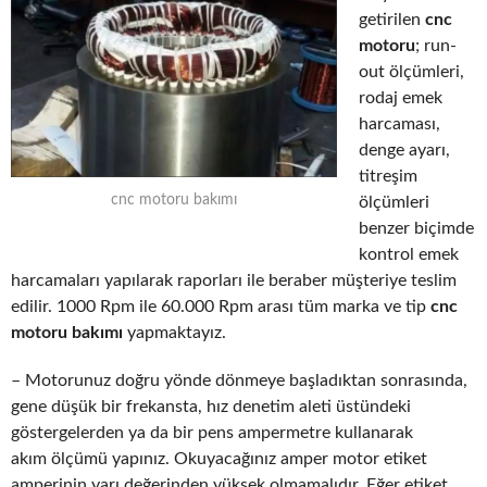
getirilen
cnc
motoru
; run-
out ölçümleri,
rodaj emek
harcaması,
denge ayarı,
titreşim
cnc motoru bakımı
ölçümleri
benzer biçimde
kontrol emek
harcamaları yapılarak raporları ile beraber müşteriye teslim
edilir. 1000 Rpm ile 60.000 Rpm arası tüm marka ve tip
cnc
motoru bakımı
yapmaktayız.
– Motorunuz doğru yönde dönmeye başladıktan sonrasında,
gene düşük bir frekansta, hız denetim aleti üstündeki
göstergelerden ya da bir pens ampermetre kullanarak
akım ölçümü yapınız. Okuyacağınız amper motor etiket
amperinin yarı değerinden yüksek olmamalıdır. Eğer etiket