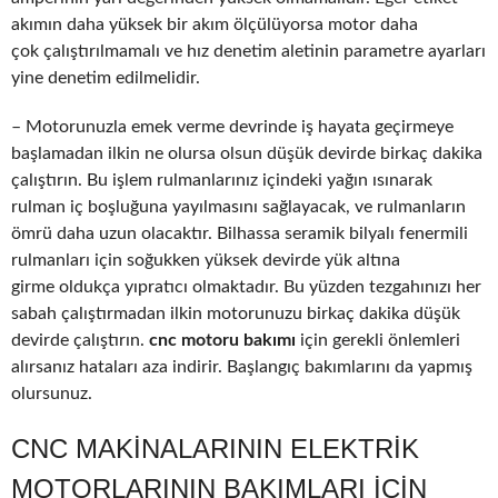
akımın daha yüksek bir akım ölçülüyorsa motor daha
çok çalıştırılmamalı ve hız denetim aletinin parametre ayarları
yine denetim edilmelidir.
– Motorunuzla emek verme devrinde iş hayata geçirmeye
başlamadan ilkin ne olursa olsun düşük devirde birkaç dakika
çalıştırın. Bu işlem rulmanlarınız içindeki yağın ısınarak
rulman iç boşluğuna yayılmasını sağlayacak, ve rulmanların
ömrü daha uzun olacaktır. Bilhassa seramik bilyalı fenermili
rulmanları için soğukken yüksek devirde yük altına
girme oldukça yıpratıcı olmaktadır. Bu yüzden tezgahınızı her
sabah çalıştırmadan ilkin motorunuzu birkaç dakika düşük
devirde çalıştırın.
cnc motoru bakımı
için gerekli önlemleri
alırsanız hataları aza indirir. Başlangıç bakımlarını da yapmış
olursunuz.
CNC MAKINALARININ ELEKTRIK
MOTORLARININ BAKIMLARI IÇIN