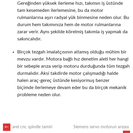
Gereğinden yüksek ilerleme hızı, takımın iş üstünde
tam kesemeden ilerlemesine, bu da motor
rulmanlarına aşırı radyal yük binmesine neden olur. Bu
durum hem takımınıza hem de motor rulmanlarına
zarar verir. Aynı şekilde körelmiş takımla iş yapmak da
sakıncalıdır.
Birçok tezgah imalatçısının atlamış olduğu mühim bir
mevzu vardır. Motora bağlı hız denetim aleti her hangi
bir sebeple arıza verip motoru durduğunda tüm tezgah
durmalıdır. Aksi takdirde motor çalışmadığı halde
halen araç-gereç üstünde kesiyormuş benzer
biçimde ilerlemeye devam eder bu da birçok mekanik
probleme neden olur.
POST
←
arel cnc spindle tamiri
Siemens servo motorun arızası