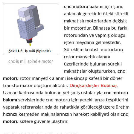
cnc motoru bakımı
için şunu
anlamak gerekir ki öteki sürekli
mıknatıslı motorlardan değişik
bir motordur. Bilhassa bu farkı
rotorundan ve yapmış olduğu
işten meydana gelmektedir.
Sürekli mıknatıslı motorların
rotor manyetik alanını
cnc iş mili spindle motor
üzerilerinde bulunan sürekli
mıknatıslar oluştururken,
cnc
motoru
rotor manyetik alanını ise sincap kafesli bir döner
transformatör oluşturmaktadır.
Dinçkardeşler Bobinaj
,
Uzman kadrosunda bulunan yetişmiş ustalarıyla
cnc motoru
bakımı
servislerinde cnc motoru için gerekli arıza tespitlerini
yaparak referanslarında da rahatlıkla görüleceği üzere üretim
hızınızı kesmeden makinalarınızın hareket kabiliyeti olan
cnc
motoru
sizlere güvenle ulaştırır.