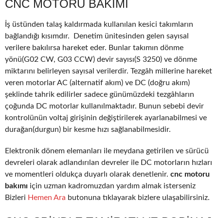
CNC MOTORU BAKIMI
İş üstünden talaş kaldırmada kullanılan kesici takımların
bağlandığı kısımdır. Denetim ünitesinden gelen sayısal
verilere bakılırsa hareket eder. Bunlar takımın dönme
yönü(G02 CW, G03 CCW) devir sayısı(S 3250) ve dönme
miktarını belirleyen sayısal verilerdir. Tezgâh millerine hareket
veren motorlar AC (alternatif akım) ve DC (doğru akım)
şeklinde tahrik edilirler sadece günümüzdeki tezgâhların
çoğunda DC motorlar kullanılmaktadır. Bunun sebebi devir
kontrolünün voltaj girişinin değiştirilerek ayarlanabilmesi ve
durağan(durgun) bir kesme hızı sağlanabilmesidir.
Elektronik dönem elemanları ile meydana getirilen ve sürücü
devreleri olarak adlandırılan devreler ile DC motorların hızları
ve momentleri oldukça duyarlı olarak denetlenir.
cnc motoru
bakımı
için uzman kadromuzdan yardım almak isterseniz
Bizleri
Hemen Ara
butonuna tıklayarak bizlere ulaşabilirsiniz.