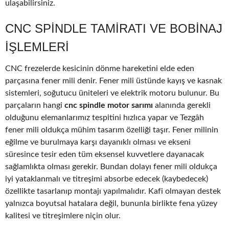
ulaşabilirsiniz.
CNC SPINDLE TAMIRATI VE BOBINAJ
IŞLEMLERI
CNC frezelerde kesicinin dönme hareketini elde eden
parçasına fener mili denir. Fener mili üstünde kayış ve kasnak
sistemleri, soğutucu üniteleri ve elektrik motoru bulunur. Bu
parçaların hangi
cnc spindle motor sarımı
alanında gerekli
olduğunu elemanlarımız tespitini hızlıca yapar ve Tezgâh
fener mili oldukça mühim tasarım özelliği taşır. Fener milinin
eğilme ve burulmaya karşı dayanıklı olması ve ekseni
süresince tesir eden tüm eksensel kuvvetlere dayanacak
sağlamlıkta olması gerekir. Bundan dolayı fener mili oldukça
iyi yataklanmalı ve titreşimi absorbe edecek (kaybedecek)
özellikte tasarlanıp montajı yapılmalıdır. Kafi olmayan destek
yalnızca boyutsal hatalara değil, bununla birlikte fena yüzey
kalitesi ve titreşimlere niçin olur.