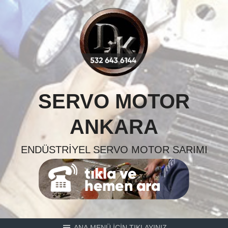
Skip
to
content
SERVO MOTOR
ANKARA
ENDÜSTRIYEL SERVO MOTOR SARIMI
ANA MENÜ İÇİN TIKLAYINIZ