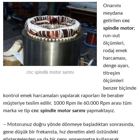
Onarımı
meydana
getirilen
cnc
spindle motor
;
run-out
ölçümleri,
rodaj emek
harcaması,
denge ayarı,
cnc spindle motor sarımı
titreşim
ölçümleri
benzer biçimde
kontrol emek harcamaları yapılarak raporları ile beraber
müşteriye teslim edilir. 1000 Rpm ile 60.000 Rpm arası tüm
marka ve tip
cnc spindle motor sarımı
yapmaktayız.
– Motorunuz doğru yönde dönmeye başladıktan sonrasında,
gene düşük bir frekansta, hız denetim aleti üstündeki
göstergelerden ya da bir pens ampermetre kullanarak