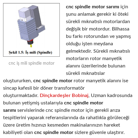
cnc spindle motor sarımı
için
şunu anlamak gerekir ki öteki
sürekli mıknatıslı motorlardan
değişik bir motordur. Bilhassa
bu farkı rotorundan ve yapmış
olduğu işten meydana
gelmektedir. Sürekli mıknatıslı
motorların rotor manyetik
cnc iş mili spindle motor
alanını üzerilerinde bulunan
sürekli mıknatıslar
oluştururken,
cnc spindle motor
rotor manyetik alanını ise
sincap kafesli bir döner transformatör
oluşturmaktadır.
Dinçkardeşler Bobinaj
, Uzman kadrosunda
bulunan yetişmiş ustalarıyla
cnc spindle motor
sarımı
servislerinde cnc spindle motor için gerekli arıza
tespitlerini yaparak referanslarında da rahatlıkla görüleceği
üzere üretim hızınızı kesmeden makinalarınızın hareket
kabiliyeti olan
cnc spindle motor
sizlere güvenle ulaştırır.