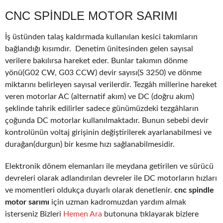
CNC SPINDLE MOTOR SARIMI
İş üstünden talaş kaldırmada kullanılan kesici takımların
bağlandığı kısımdır. Denetim ünitesinden gelen sayısal
verilere bakılırsa hareket eder. Bunlar takımın dönme
yönü(G02 CW, G03 CCW) devir sayısı(S 3250) ve dönme
miktarını belirleyen sayısal verilerdir. Tezgâh millerine hareket
veren motorlar AC (alternatif akım) ve DC (doğru akım)
şeklinde tahrik edilirler sadece günümüzdeki tezgâhların
çoğunda DC motorlar kullanılmaktadır. Bunun sebebi devir
kontrolünün voltaj girişinin değiştirilerek ayarlanabilmesi ve
durağan(durgun) bir kesme hızı sağlanabilmesidir.
Elektronik dönem elemanları ile meydana getirilen ve sürücü
devreleri olarak adlandırılan devreler ile DC motorların hızları
ve momentleri oldukça duyarlı olarak denetlenir.
cnc spindle
motor sarımı
için uzman kadromuzdan yardım almak
isterseniz Bizleri
Hemen Ara
butonuna tıklayarak bizlere