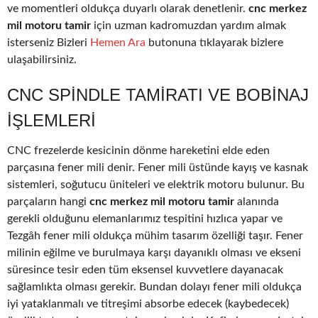
ve momentleri oldukça duyarlı olarak denetlenir.
cnc merkez
mil motoru tamir
için uzman kadromuzdan yardım almak
isterseniz Bizleri
Hemen Ara
butonuna tıklayarak bizlere
ulaşabilirsiniz.
CNC SPINDLE TAMIRATI VE BOBINAJ
IŞLEMLERI
CNC frezelerde kesicinin dönme hareketini elde eden
parçasına fener mili denir. Fener mili üstünde kayış ve kasnak
sistemleri, soğutucu üniteleri ve elektrik motoru bulunur. Bu
parçaların hangi
cnc merkez mil motoru tamir
alanında
gerekli olduğunu elemanlarımız tespitini hızlıca yapar ve
Tezgâh fener mili oldukça mühim tasarım özelliği taşır. Fener
milinin eğilme ve burulmaya karşı dayanıklı olması ve ekseni
süresince tesir eden tüm eksensel kuvvetlere dayanacak
sağlamlıkta olması gerekir. Bundan dolayı fener mili oldukça
iyi yataklanmalı ve titreşimi absorbe edecek (kaybedecek)