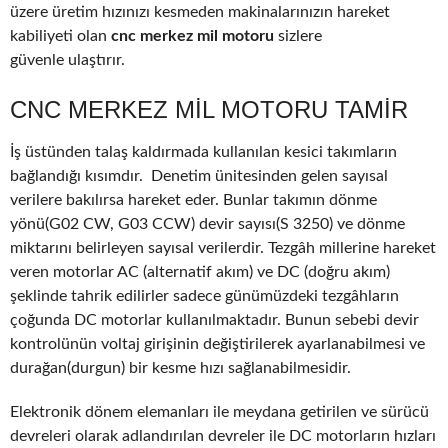
üzere üretim hızınızı kesmeden makinalarınızın hareket
kabiliyeti olan
cnc merkez mil motoru
sizlere
güvenle ulaştırır.
CNC MERKEZ MIL MOTORU TAMIR
İş üstünden talaş kaldırmada kullanılan kesici takımların
bağlandığı kısımdır. Denetim ünitesinden gelen sayısal
verilere bakılırsa hareket eder. Bunlar takımın dönme
yönü(G02 CW, G03 CCW) devir sayısı(S 3250) ve dönme
miktarını belirleyen sayısal verilerdir. Tezgâh millerine hareket
veren motorlar AC (alternatif akım) ve DC (doğru akım)
şeklinde tahrik edilirler sadece günümüzdeki tezgâhların
çoğunda DC motorlar kullanılmaktadır. Bunun sebebi devir
kontrolünün voltaj girişinin değiştirilerek ayarlanabilmesi ve
durağan(durgun) bir kesme hızı sağlanabilmesidir.
Elektronik dönem elemanları ile meydana getirilen ve sürücü
devreleri olarak adlandırılan devreler ile DC motorların hızları