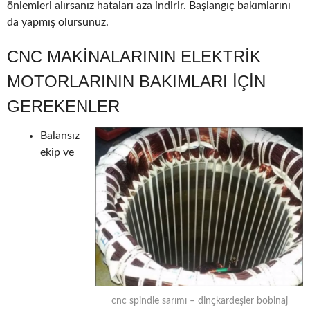
önlemleri alırsanız hataları aza indirir. Başlangıç bakımlarını
da yapmış olursunuz.
CNC MAKINALARININ ELEKTRIK
MOTORLARININ BAKIMLARI IÇIN
GEREKENLER
Balansız
ekip ve
cnc spindle sarımı – dinçkardeşler bobinaj