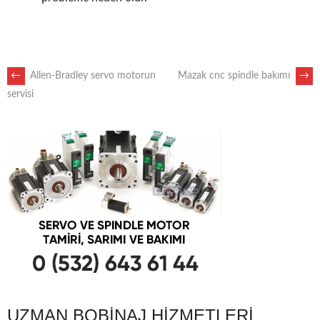
POST
←
Allen-Bradley servo motorun
Mazak cnc spindle bakımı
→
servisi
NAVIGATION
UZMAN BOBINAJ HIZMETLERI