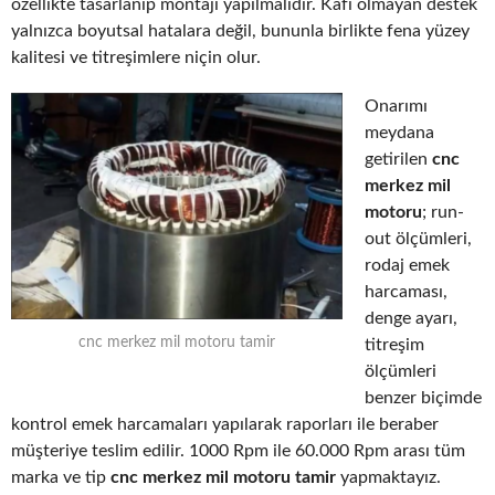
özellikte tasarlanıp montajı yapılmalıdır. Kafi olmayan destek
yalnızca boyutsal hatalara değil, bununla birlikte fena yüzey
kalitesi ve titreşimlere niçin olur.
Onarımı
meydana
getirilen
cnc
merkez mil
motoru
; run-
out ölçümleri,
rodaj emek
harcaması,
denge ayarı,
cnc merkez mil motoru tamir
titreşim
ölçümleri
benzer biçimde
kontrol emek harcamaları yapılarak raporları ile beraber
müşteriye teslim edilir. 1000 Rpm ile 60.000 Rpm arası tüm
marka ve tip
cnc merkez mil motoru tamir
yapmaktayız.