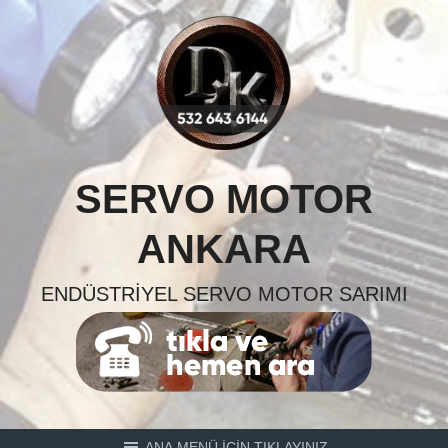
Skip
to
content
SERVO MOTOR
ANKARA
ENDÜSTRIYEL SERVO MOTOR SARIMI
ANA MENÜ İÇİN TIKLAYINIZ