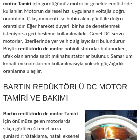
motor Tamiri
için gördüğümüz motorlar genelde endüstride
kullanılır. Motorun dairesel hızı uygulanan voltajla doğru
orantılıdır. Çıkış momenti ise bobin akım gücü ile doğru
orantılıdır. Eğer hareket duyarlı bir halde denetlenmek
isteniyorsa geri besleme kullanılmalıdır. Genel DC servo
motorlar, üzerilerinde yer ve hız algılayıcıları bulundurur.
Büyük
redüktörlü dc motor
bobinli statorlar bulunurken,
ufak olanlarında sabit mıknatıs statorlar bulunur. Samarium
kobalt mıknatıslarının kullanılmasıyla yüksek güç/ağırlık
oranlarına ulaşılır.
BARTIN REDÜKTÖRLÜ DC MOTOR
TAMIRI VE BAKIMI
Bartın redüktörlü dc motor Tamiri
için önümüze gelen motorlarda
sıkça görülen 4 temel arıza
şunlardır: Yataklama, hatalı eksenel