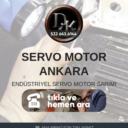
Skip
to
content
SERVO MOTOR
ANKARA
ENDÜSTRIYEL SERVO MOTOR SARIMI
ANA MENÜ İÇİN TIKLAYINIZ