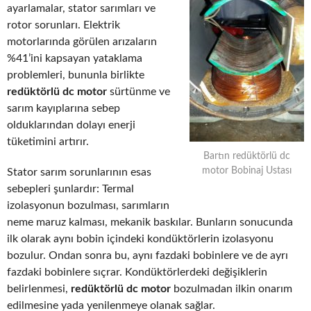
ayarlamalar, stator sarımları ve
rotor sorunları. Elektrik
motorlarında görülen arızaların
%41’ini kapsayan yataklama
problemleri, bununla birlikte
redüktörlü dc motor
sürtünme ve
sarım kayıplarına sebep
olduklarından dolayı enerji
tüketimini artırır.
Bartın redüktörlü dc
motor Bobinaj Ustası
Stator sarım sorunlarının esas
sebepleri şunlardır: Termal
izolasyonun bozulması, sarımların
neme maruz kalması, mekanik baskılar. Bunların sonucunda
ilk olarak aynı bobin içindeki kondüktörlerin izolasyonu
bozulur. Ondan sonra bu, aynı fazdaki bobinlere ve de ayrı
fazdaki bobinlere sıçrar. Kondüktörlerdeki değişiklerin
belirlenmesi,
redüktörlü dc motor
bozulmadan ilkin onarım
edilmesine yada yenilenmeye olanak sağlar.