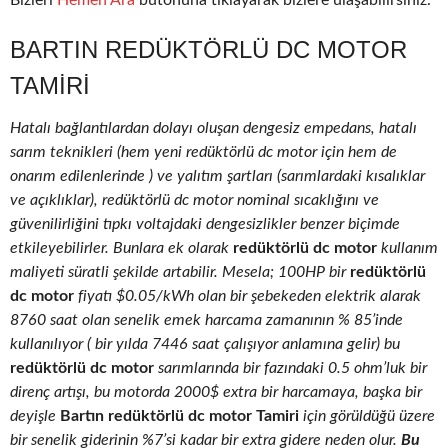
Bizleri
Hemen Ara
butonuna tıklayarak bizlere ulaşabilirsiniz.
BARTIN REDÜKTÖRLÜ DC MOTOR
TAMIRI
Hatalı bağlantılardan dolayı oluşan dengesiz empedans, hatalı
sarım teknikleri (hem yeni redüktörlü dc motor için hem de
onarım edilenlerinde ) ve yalıtım şartları (sarımlardaki kısalıklar
ve açıklıklar), redüktörlü dc motor nominal sıcaklığını ve
güvenilirliğini tıpkı voltajdaki dengesizlikler benzer biçimde
etkileyebilirler. Bunlara ek olarak
redüktörlü dc motor
kullanım
maliyeti süratli şekilde artabilir. Mesela; 100HP bir
redüktörlü
dc motor
fiyatı $0.05/kWh olan bir şebekeden elektrik alarak
8760 saat olan senelik emek harcama zamanının % 85’inde
kullanılıyor ( bir yılda 7446 saat çalışıyor anlamına gelir) bu
redüktörlü dc motor
sarımlarında bir fazındaki 0.5 ohm’luk bir
direnç artışı, bu motorda 2000$ extra bir harcamaya, başka bir
deyişle
Bartın redüktörlü dc motor Tamiri
için görüldüğü üzere
bir senelik giderinin %7’si kadar bir extra gidere neden olur.
Bu