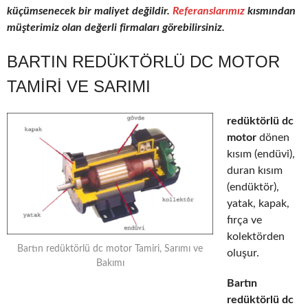
küçümsenecek bir maliyet değildir.
Referanslarımız
kısmından
müşterimiz olan değerli firmaları görebilirsiniz.
BARTIN REDÜKTÖRLÜ DC MOTOR
TAMIRI VE SARIMI
redüktörlü dc
motor
dönen
kısım (endüvi),
duran kısım
(endüktör),
yatak, kapak,
fırça ve
kolektörden
Bartın redüktörlü dc motor Tamiri, Sarımı ve
oluşur.
Bakımı
Bartın
redüktörlü dc