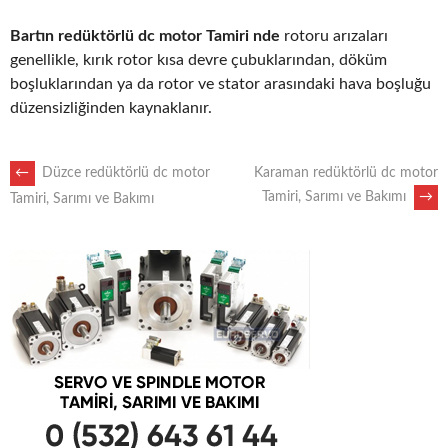
Bartın redüktörlü dc motor Tamiri nde
rotoru arızaları
genellikle, kırık rotor kısa devre çubuklarından, döküm
boşluklarından ya da rotor ve stator arasındaki hava boşluğu
düzensizliğinden kaynaklanır.
POST
←
Düzce redüktörlü dc motor
Karaman redüktörlü dc motor
Tamiri, Sarımı ve Bakımı
→
Tamiri, Sarımı ve Bakımı
NAVIGATION