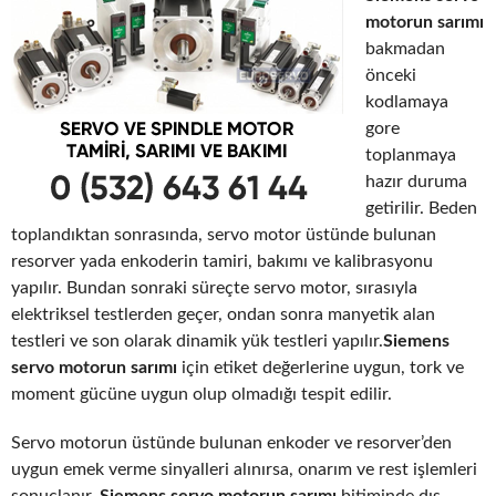
motorun sarımı
bakmadan
önceki
kodlamaya
gore
toplanmaya
hazır duruma
getirilir. Beden
toplandıktan sonrasında, servo motor üstünde bulunan
resorver yada enkoderin tamiri, bakımı ve kalibrasyonu
yapılır. Bundan sonraki süreçte servo motor, sırasıyla
elektriksel testlerden geçer, ondan sonra manyetik alan
testleri ve son olarak dinamik yük testleri yapılır.
Siemens
servo motorun sarımı
için etiket değerlerine uygun, tork ve
moment gücüne uygun olup olmadığı tespit edilir.
Servo motorun üstünde bulunan enkoder ve resorver’den
uygun emek verme sinyalleri alınırsa, onarım ve rest işlemleri
sonuçlanır.
Siemens servo motorun sarımı
bitiminde dış