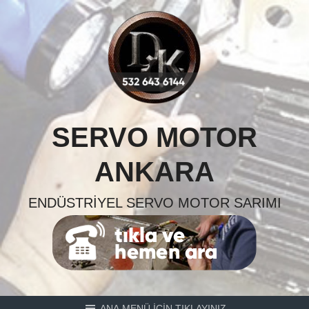
Skip
to
content
SERVO MOTOR
ANKARA
ENDÜSTRIYEL SERVO MOTOR SARIMI
ANA MENÜ İÇİN TIKLAYINIZ