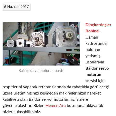
6 Haziran 2017
Dinçkardeşler
Bobinaj
,
Uzman
kadrosunda
bulunan
yetişmiş
ustalarıyla
Baldor servo
Baldor servo motorun servisi
motorun
servisi
için
tespitlerini yaparak referanslarında da rahatlıkla görüleceği
üzere üretim hızınızı kesmeden makinelerinizin hareket
kabiliyeti olan Baldor servo motorlarınızı sizlere
güvenle ulaştırır. Bizleri
Hemen Ara
butonuna tıklayarak
bizlere ulaşabilirsiniz.