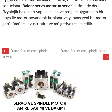
sonuçlanır.
Baldor servo motorun servisi
bitiminde dış
fizyolojik bakımları yapılır, aslına ve rengine uygun olan bir
boya ile motor boyanarak fırınlanır ve yapınış yeni bir motor
görünümüne kavuşturulur ve müşteriye teslim edilir.
POST
←
Franz Kessler cnc spindle
Franz Kessler cnc spindle sarımı
→
arızası
NAVIGATION