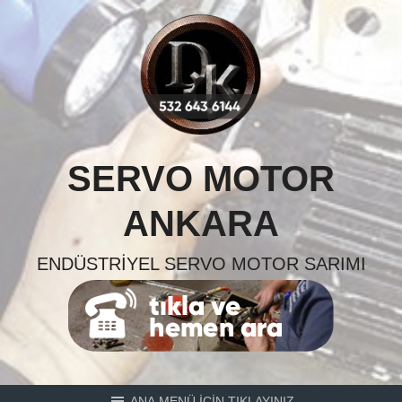
Skip
to
content
SERVO MOTOR
ANKARA
ENDÜSTRIYEL SERVO MOTOR SARIMI
ANA MENÜ İÇİN TIKLAYINIZ