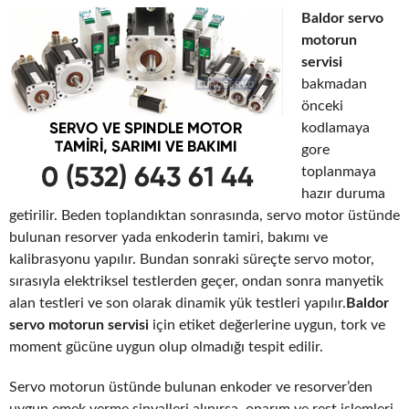
Baldor servo
motorun
servisi
bakmadan
önceki
kodlamaya
gore
toplanmaya
hazır duruma
getirilir. Beden toplandıktan sonrasında, servo motor üstünde
bulunan resorver yada enkoderin tamiri, bakımı ve
kalibrasyonu yapılır. Bundan sonraki süreçte servo motor,
sırasıyla elektriksel testlerden geçer, ondan sonra manyetik
alan testleri ve son olarak dinamik yük testleri yapılır.
Baldor
servo motorun servisi
için etiket değerlerine uygun, tork ve
moment gücüne uygun olup olmadığı tespit edilir.
Servo motorun üstünde bulunan enkoder ve resorver’den
uygun emek verme sinyalleri alınırsa, onarım ve rest işlemleri