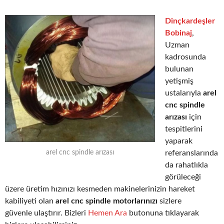
Dinçkardeşler
Bobinaj
,
Uzman
kadrosunda
bulunan
yetişmiş
ustalarıyla
arel
cnc spindle
arızası
için
tespitlerini
yaparak
referanslarında
arel cnc spindle arızası
da rahatlıkla
görüleceği
üzere üretim hızınızı kesmeden makinelerinizin hareket
kabiliyeti olan
arel cnc spindle motorlarınızı
sizlere
güvenle ulaştırır. Bizleri
Hemen Ara
butonuna tıklayarak