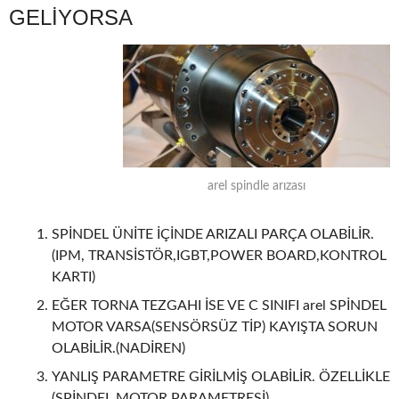
GELİYORSA
arel spindle arızası
SPİNDEL ÜNİTE İÇİNDE ARIZALI PARÇA OLABİLİR.
(IPM, TRANSİSTÖR,IGBT,POWER BOARD,KONTROL
KARTI)
EĞER TORNA TEZGAHI İSE VE C SINIFI arel SPİNDEL
MOTOR VARSA(SENSÖRSÜZ TİP) KAYIŞTA SORUN
OLABİLİR.(NADİREN)
YANLIŞ PARAMETRE GİRİLMİŞ OLABİLİR. ÖZELLİKLE
(SPİNDEL MOTOR PARAMETRESİ)