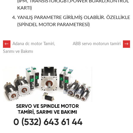
(IPM, TRANSİSTÖR,IGBT,POWER BOARD,KONTROL
KARTI)
YANLIŞ PARAMETRE GİRİLMİŞ OLABİLİR. ÖZELLİKLE
(SPİNDEL MOTOR PARAMETRESİ)
POST
←
Adana dc motor Tamiri,
ABB servo motorun tamiri
→
Sarımı ve Bakımı
NAVIGATION