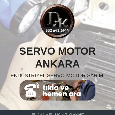
Skip
to
content
SERVO MOTOR
ANKARA
ENDÜSTRIYEL SERVO MOTOR SARIMI
ANA MENÜ İÇİN TIKLAYINIZ