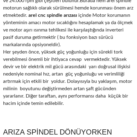
ve 24.000 rpm gibi çeşitleri bulunur.Burada hem arel spindle
motorun sağlıklı olarak sürülmesi hemde korunması önem arz
etmektedir.
arel cnc spindle arızası
içinde Motor korumanın
yönteminin amacı motor sıcaklığını hesaplamak ya da ölçmek
ve motor aşırı ısınma tehlikesi ile karşılaştığında inverteri
pasif duruma getirmektir ( bu fonksiyon bazı sürücü
markalarında opsiyoneldir).
Her şeyden önce, yüksek güç yoğunluğu için sürekli tork
verebilmesi önemli bir ihtiyaca cevap vermektedir. Yüksek
devir ve bir elektrik mil gücü arasındaki yarı doğrusal ilişkisi
nedeniyle nominal hız, artan güç yoğunluğu ve verimliliği
artırmak için etkili bir yoldur. Dolayısıyla bu yaklaşım, motor
milinin boyutunu değiştirmeden artan şaft gücünden
yararlanır. Diğer taraftan, aynı performansı daha küçük bir
hacim içinde temin edilebilir.
ARIZA SPİNDEL DÖNÜYORKEN