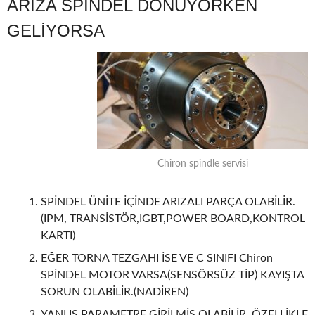
ARIZA SPİNDEL DÖNÜYORKEN
GELİYORSA
Chiron spindle servisi
SPİNDEL ÜNİTE İÇİNDE ARIZALI PARÇA OLABİLİR.
(IPM, TRANSİSTÖR,IGBT,POWER BOARD,KONTROL
KARTI)
EĞER TORNA TEZGAHI İSE VE C SINIFI Chiron
SPİNDEL MOTOR VARSA(SENSÖRSÜZ TİP) KAYIŞTA
SORUN OLABİLİR.(NADİREN)
YANLIŞ PARAMETRE GİRİLMİŞ OLABİLİR. ÖZELLİKLE