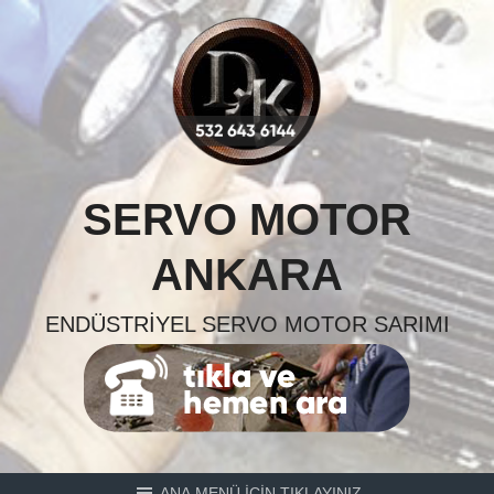
Skip
to
content
SERVO MOTOR
ANKARA
ENDÜSTRIYEL SERVO MOTOR SARIMI
ANA MENÜ İÇİN TIKLAYINIZ