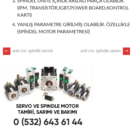
SPİNDEL ÜNİTE İÇİNDE ARIZALI PARÇA OLABİLİR.
(IPM, TRANSİSTÖR,IGBT,POWER BOARD,KONTROL
KARTI)
YANLIŞ PARAMETRE GİRİLMİŞ OLABİLİR. ÖZELLİKLE
(SPİNDEL MOTOR PARAMETRESİ)
POST
←
arel cnc spindle servisi
arel cnc spindle sarımı
→
NAVIGATION