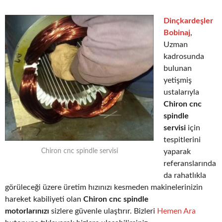
Dinçkardeşler
Bobinaj
,
Uzman
kadrosunda
bulunan
yetişmiş
ustalarıyla
Chiron cnc
spindle
servisi
için
tespitlerini
yaparak
Chiron cnc spindle servisi
referanslarında
da rahatlıkla
görüleceği üzere üretim hızınızı kesmeden makinelerinizin
hareket kabiliyeti olan
Chiron cnc spindle
motorlarınızı
sizlere güvenle ulaştırır. Bizleri
Hemen Ara