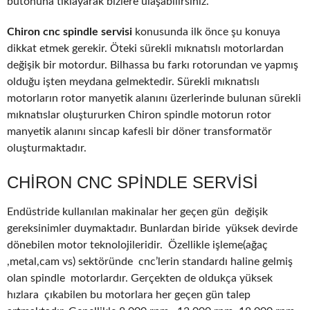
butonuna tıklayarak bizlere ulaşabilirsiniz.
Chiron cnc spindle servisi
konusunda ilk önce şu konuya
dikkat etmek gerekir. Öteki sürekli mıknatıslı motorlardan
değişik bir motordur. Bilhassa bu farkı rotorundan ve yapmış
olduğu işten meydana gelmektedir. Sürekli mıknatıslı
motorların rotor manyetik alanını üzerlerinde bulunan sürekli
mıknatıslar oluştururken Chiron spindle motorun rotor
manyetik alanını sincap kafesli bir döner transformatör
oluşturmaktadır.
CHIRON CNC SPINDLE SERVISI
Endüstride kullanılan makinalar her geçen gün değişik
gereksinimler duymaktadır. Bunlardan biride yüksek devirde
dönebilen motor teknolojileridir. Özellikle işleme(ağaç
,metal,cam vs) sektöründe cnc’lerin standardı haline gelmiş
olan spindle motorlardır. Gerçekten de oldukça yüksek
hızlara çıkabilen bu motorlara her geçen gün talep