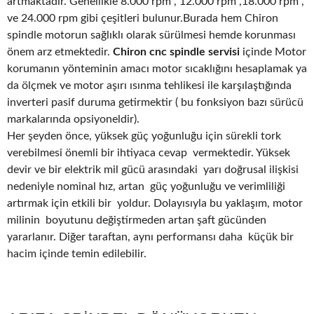
artmaktadır. Genellikle 8.000 rpm , 12.000 rpm ,18.000 rpm ,
ve 24.000 rpm gibi çeşitleri bulunur.Burada hem Chiron
spindle motorun sağlıklı olarak sürülmesi hemde korunması
önem arz etmektedir.
Chiron cnc spindle servisi
içinde Motor
korumanın yönteminin amacı motor sıcaklığını hesaplamak ya
da ölçmek ve motor aşırı ısınma tehlikesi ile karşılaştığında
inverteri pasif duruma getirmektir ( bu fonksiyon bazı sürücü
markalarında opsiyoneldir).
Her şeyden önce, yüksek güç yoğunluğu için sürekli tork
verebilmesi önemli bir ihtiyaca cevap vermektedir. Yüksek
devir ve bir elektrik mil gücü arasındaki yarı doğrusal ilişkisi
nedeniyle nominal hız, artan güç yoğunluğu ve verimliliği
artırmak için etkili bir yoldur. Dolayısıyla bu yaklaşım, motor
milinin boyutunu değiştirmeden artan şaft gücünden
yararlanır. Diğer taraftan, aynı performansı daha küçük bir
hacim içinde temin edilebilir.