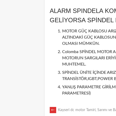
ALARM SPINDELA KO
GELİYORSA SPİNDE
MOTOR GÜÇ KABLOSU ARIZA
ALTINDAKİ GÜÇ KABLOSUN
OLMASI MÜMKÜN.
Colomba SPİNDEL MOTOR AR
MOTORUN SARGILARI ERİY
MUHTEMEL.
SPİNDEL ÜNİTE İÇİNDE ARIZ
TRANSİSTÖR,IGBT,POWER 
YANLIŞ PARAMETRE GİRİLMİ
PARAMETRESİ)
POST
←
Kayseri dc motor Tamiri, Sarımı ve B