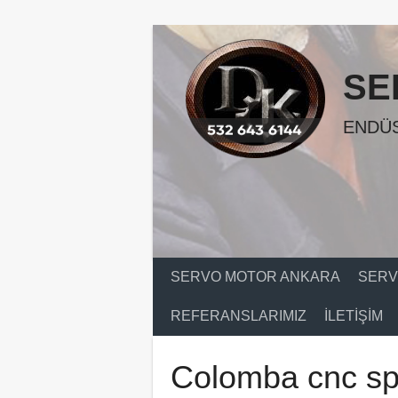
Skip
to
content
SE
ENDÜS
SERVO MOTOR ANKARA
SERV
REFERANSLARIMIZ
İLETIŞIM
Colomba cnc spi