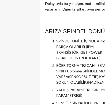
Dolayısıyla bu yaklaşım, motor mili
yararlanır. Diğer taraftan, aynı perf
ARIZA SPİNDEL DÖN
SPİNDEL ÜNİTE İÇİNDE ARIZ
PARÇA OLABİLİR.(IPM,
TRANSİSTÖR,IGBT,POWER
BOARD,KONTROL KARTI)
EĞER TORNA TEZGAHI İSE V
SINIFI Colomba SPİNDEL M
VARSA(SENSÖRSÜZ TİP) KA
SORUN OLABİLİR.(NADİREN
YANLIŞ PARAMETRE GİRİLMİ
PARAMETRESİ)
SENSÖR SİNYALİNDE PROBL