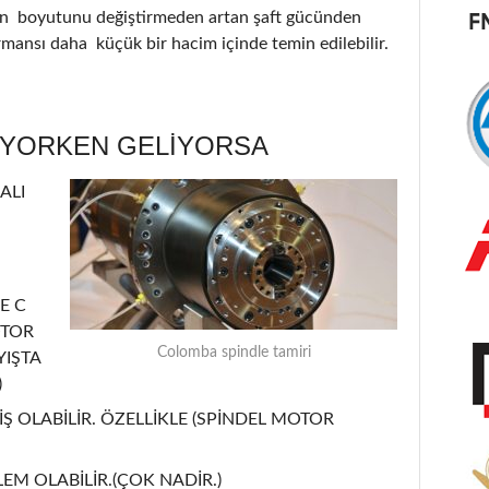
nin boyutunu değiştirmeden artan şaft gücünden
ormansı daha küçük bir hacim içinde temin edilebilir.
ÜYORKEN GELİYORSA
ALI
E C
OTOR
Colomba spindle tamiri
YIŞTA
)
Ş OLABİLİR. ÖZELLİKLE (SPİNDEL MOTOR
EM OLABİLİR.(ÇOK NADİR.)