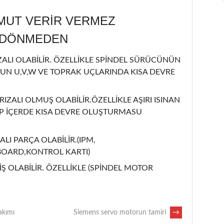
MUT VERİR VERMEZ
L DÖNMEDEN
LI OLABİLİR. ÖZELLİKLE SPİNDEL SÜRÜCÜNÜN
UN U,V,W VE TOPRAK UÇLARINDA KISA DEVRE
IZALI OLMUŞ OLABİLİR.ÖZELLİKLE AŞIRI ISINAN
İP İÇERDE KISA DEVRE OLUŞTURMASU
ALI PARÇA OLABİLİR.(IPM,
BOARD,KONTROL KARTI)
Ş OLABİLİR. ÖZELLİKLE (SPİNDEL MOTOR
akımı
Siemens servo motorun tamiri
→