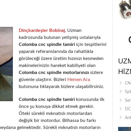
Dinçkardeşler Bobinaj
, Uzman
kadrosunda bulunan yetişmiş ustalarıyla
Colomba cnc spindle tamiri
için tespitlerini
yaparak referanslarında da rahatlıkla
görüleceği üzere üretim hızınızı kesmeden
UZ
makinelerinizin hareket kabiliyeti olan
HIZ
Colomba cnc spindle motorlarınızı
sizlere
güvenle ulaştırır. Bizleri
Hemen Ara
CNC
butonuna tıklayarak bizlere ulaşabilirsiniz.
Spi
Colomba cnc spindle tamiri
konusunda ilk
Ser
önce şu konuya dikkat etmek gerekir.
DC 
Öteki sürekli mıknatıslı motorlardan
Ank
değişik bir motordur. Bilhassa bu farkı
eydana gelmektedir. Sürekli mıknatıslı motorların