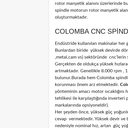
rotor manyetik alanını üzerlerinde b
spindle motorun rotor manyetik alanı
oluşturmaktadır.
COLOMBA CNC SPIND
Endüstride kullanılan makinalar her
Bunlardan biride yüksek devirde döne
,metal,cam vs) sektöründe cnc’lerin 
Gerçekten de oldukça yüksek hızlara
artmaktadır. Genellikle 8.000 rpm , 
bulunur.Burada hem Colomba spindle
korunması önem arz etmektedir.
Col
yönteminin amacı motor sıcaklığını 
tehlikesi ile karşılaştığında inverter
markalarında opsiyoneldir).
Her şeyden önce, yüksek güç yoğunluğ
cevap vermektedir. Yüksek devir ve bi
nedeniyle nominal hız, artan güç yoğun