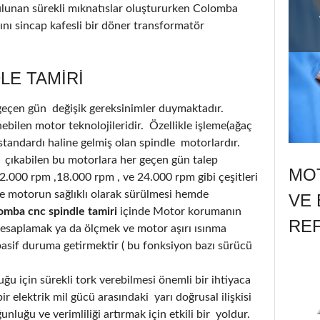
ulunan sürekli mıknatıslar oluştururken Colomba
nı sincap kafesli bir döner transformatör
LE TAMIRI
 geçen gün değişik gereksinimler duymaktadır.
bilen motor teknolojileridir. Özellikle işleme(ağaç
standardı haline gelmiş olan spindle motorlardır.
 çıkabilen bu motorlara her geçen gün talep
MOT
12.000 rpm ,18.000 rpm , ve 24.000 rpm gibi çeşitleri
 motorun sağlıklı olarak sürülmesi hemde
VE 
omba cnc spindle tamiri
içinde Motor korumanın
RE
hesaplamak ya da ölçmek ve motor aşırı ısınma
i pasif duruma getirmektir ( bu fonksiyon bazı sürücü
u için sürekli tork verebilmesi önemli bir ihtiyaca
r elektrik mil gücü arasındaki yarı doğrusal ilişkisi
luğu ve verimliliği artırmak için etkili bir yoldur.