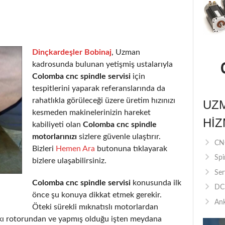
Dinçkardeşler Bobinaj
, Uzman
kadrosunda bulunan yetişmiş ustalarıyla
Colomba cnc spindle servisi
için
tespitlerini yaparak referanslarında da
rahatlıkla görüleceği üzere üretim hızınızı
UZ
kesmeden makinelerinizin hareket
HIZ
kabiliyeti olan
Colomba cnc spindle
motorlarınızı
sizlere güvenle ulaştırır.
CNC
Bizleri
Hemen Ara
butonuna tıklayarak
Spi
bizlere ulaşabilirsiniz.
Ser
Colomba cnc spindle servisi
konusunda ilk
DC 
önce şu konuya dikkat etmek gerekir.
Ank
Öteki sürekli mıknatıslı motorlardan
arkı rotorundan ve yapmış olduğu işten meydana