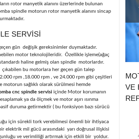
ların rotor manyetik alanını üzerlerinde bulunan
lomba spindle motorun rotor manyetik alanını sincap
turmaktadır.
LE SERVISI
 geçen gün değişik gereksinimler duymaktadır.
bilen motor teknolojileridir. Özellikle işleme(ağaç
standardı haline gelmiş olan spindle motorlardır.
 çıkabilen bu motorlara her geçen gün talep
MOT
12.000 rpm ,18.000 rpm , ve 24.000 rpm gibi çeşitleri
 motorun sağlıklı olarak sürülmesi hemde
VE 
omba cnc spindle servisi
içinde Motor korumanın
RE
hesaplamak ya da ölçmek ve motor aşırı ısınma
i pasif duruma getirmektir ( bu fonksiyon bazı sürücü
u için sürekli tork verebilmesi önemli bir ihtiyaca
r elektrik mil gücü arasındaki yarı doğrusal ilişkisi
luğu ve verimliliği artırmak için etkili bir yoldur.