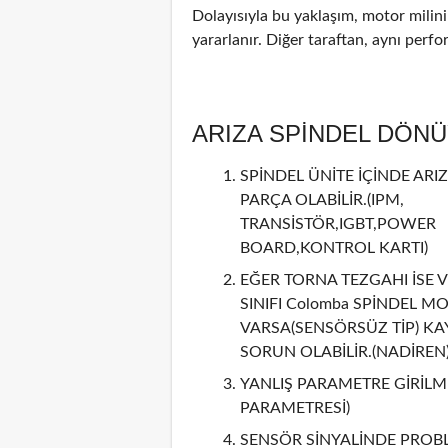
Dolayısıyla bu yaklaşım, motor mili
yararlanır. Diğer taraftan, aynı perf
ARIZA SPİNDEL DÖN
SPİNDEL ÜNİTE İÇİNDE ARIZ
PARÇA OLABİLİR.(IPM,
TRANSİSTÖR,IGBT,POWER
BOARD,KONTROL KARTI)
EĞER TORNA TEZGAHI İSE V
SINIFI Colomba SPİNDEL M
VARSA(SENSÖRSÜZ TİP) KA
SORUN OLABİLİR.(NADİREN
YANLIŞ PARAMETRE GİRİLMİ
PARAMETRESİ)
SENSÖR SİNYALİNDE PROBL