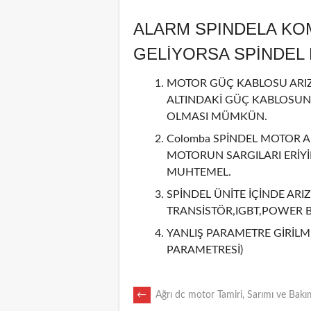
ALARM SPINDELA KO
GELİYORSA SPİNDE
MOTOR GÜÇ KABLOSU ARIZA
ALTINDAKİ GÜÇ KABLOSUN
OLMASI MÜMKÜN.
Colomba SPİNDEL MOTOR AR
MOTORUN SARGILARI ERİY
MUHTEMEL.
SPİNDEL ÜNİTE İÇİNDE ARIZ
TRANSİSTÖR,IGBT,POWER 
YANLIŞ PARAMETRE GİRİLMİ
PARAMETRESİ)
POST
←
Ağrı dc motor Tamiri, Sarımı ve Bakı