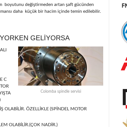
nin boyutunu değiştirmeden artan şaft gücünden
ormansı daha küçük bir hacim içinde temin edilebilir.
ÜYORKEN GELİYORSA
ALI
E C
OTOR
Colomba spindle servisi
YIŞTA
)
Ş OLABİLİR. ÖZELLİKLE (SPİNDEL MOTOR
EM OLABİLİR.(ÇOK NADİR.)