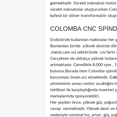
gelmektedir. Sürekli mıknatıslı motor
sürekli mıknatıslar oluştururken Co
kafesli bir döner transformatör oluş
COLOMBA CNC SPIND
Endüstride kullanılan makinalar her
Bunlardan biride yüksek devirde döne
,metal,cam vs) sektöründe cnc’lerin 
Gerçekten de oldukça yüksek hızlara
artmaktadır. Genellikle 8.000 rpm , 
bulunur.Burada hem Colomba spindle
korunması önem arz etmektedir.
Col
yönteminin amacı motor sıcaklığını 
tehlikesi ile karşılaştığında inverter
markalarında opsiyoneldir).
Her şeyden önce, yüksek güç yoğunluğ
cevap vermektedir. Yüksek devir ve bi
nedeniyle nominal hız, artan güç yoğun