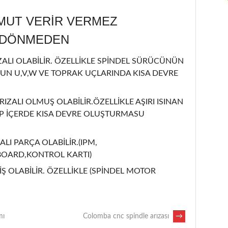
MUT VERİR VERMEZ
L DÖNMEDEN
LI OLABİLİR. ÖZELLİKLE SPİNDEL SÜRÜCÜNÜN
UN U,V,W VE TOPRAK UÇLARINDA KISA DEVRE
IZALI OLMUŞ OLABİLİR.ÖZELLİKLE AŞIRI ISINAN
İP İÇERDE KISA DEVRE OLUŞTURMASU
ALI PARÇA OLABİLİR.(IPM,
BOARD,KONTROL KARTI)
Ş OLABİLİR. ÖZELLİKLE (SPİNDEL MOTOR
mı
Colomba cnc spindle arızası
→