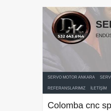
Skip
to
content
SE
ENDÜS
SERVO MOTOR ANKARA
SERV
REFERANSLARIMIZ
İLETIŞIM
Colomba cnc spi