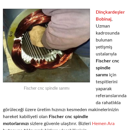
Dinçkardeşler
Bobinaj
,
Uzman
kadrosunda
bulunan
yetişmiş
ustalarıyla
Fischer cnc
spindle
sarımı
için
tespitlerini
yaparak
Fischer cnc spindle sarımı
referanslarında
da rahatlıkla
görüleceği üzere üretim hızınızı kesmeden makinelerinizin
hareket kabiliyeti olan
Fischer cnc spindle
motorlarınızı
sizlere güvenle ulaştırır. Bizleri
Hemen Ara