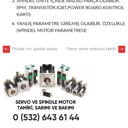
SPİNDEL ÜNİTE İÇİNDE ARIZALI PARÇA OLABİLİR.
(IPM, TRANSİSTÖR,IGBT,POWER BOARD,KONTROL
KARTI)
YANLIŞ PARAMETRE GİRİLMİŞ OLABİLİR. ÖZELLİKLE
(SPİNDEL MOTOR PARAMETRESİ)
POST
←
Fischer cnc spindle arızası
Fanuc servo motorun tamiri
→
NAVIGATION