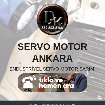
Skip
to
content
SERVO MOTOR
ANKARA
ENDÜSTRIYEL SERVO MOTOR SARIMI
ANA MENÜ İÇİN TIKLAYINIZ