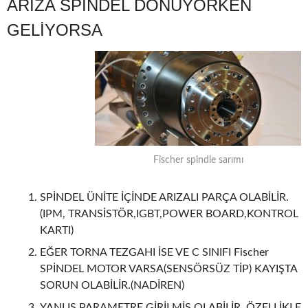
ARIZA SPİNDEL DÖNÜYORKEN
GELİYORSA
Fischer spindle sarımı
SPİNDEL ÜNİTE İÇİNDE ARIZALI PARÇA OLABİLİR.
(IPM, TRANSİSTÖR,IGBT,POWER BOARD,KONTROL
KARTI)
EĞER TORNA TEZGAHI İSE VE C SINIFI Fischer
SPİNDEL MOTOR VARSA(SENSÖRSÜZ TİP) KAYIŞTA
SORUN OLABİLİR.(NADİREN)
YANLIŞ PARAMETRE GİRİLMİŞ OLABİLİR. ÖZELLİKLE