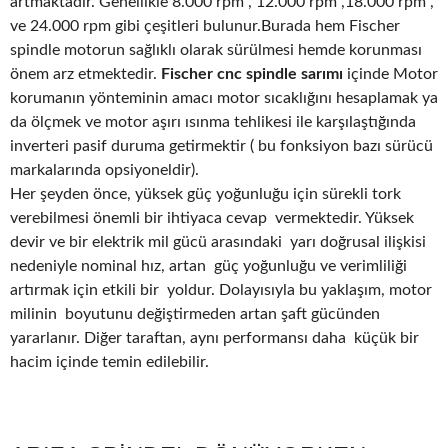
artmaktadır. Genellikle 8.000 rpm , 12.000 rpm ,18.000 rpm ,
ve 24.000 rpm gibi çeşitleri bulunur.Burada hem Fischer
spindle motorun sağlıklı olarak sürülmesi hemde korunması
önem arz etmektedir.
Fischer cnc spindle sarımı
içinde Motor
korumanın yönteminin amacı motor sıcaklığını hesaplamak ya
da ölçmek ve motor aşırı ısınma tehlikesi ile karşılaştığında
inverteri pasif duruma getirmektir ( bu fonksiyon bazı sürücü
markalarında opsiyoneldir).
Her şeyden önce, yüksek güç yoğunluğu için sürekli tork
verebilmesi önemli bir ihtiyaca cevap vermektedir. Yüksek
devir ve bir elektrik mil gücü arasındaki yarı doğrusal ilişkisi
nedeniyle nominal hız, artan güç yoğunluğu ve verimliliği
artırmak için etkili bir yoldur. Dolayısıyla bu yaklaşım, motor
milinin boyutunu değiştirmeden artan şaft gücünden
yararlanır. Diğer taraftan, aynı performansı daha küçük bir
hacim içinde temin edilebilir.