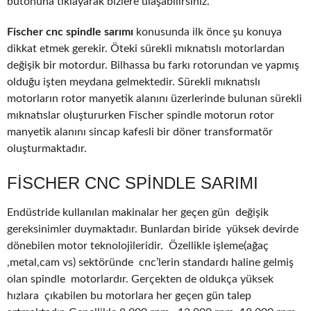
butonuna tıklayarak bizlere ulaşabilirsiniz.
Fischer cnc spindle sarımı
konusunda ilk önce şu konuya
dikkat etmek gerekir. Öteki sürekli mıknatıslı motorlardan
değişik bir motordur. Bilhassa bu farkı rotorundan ve yapmış
olduğu işten meydana gelmektedir. Sürekli mıknatıslı
motorların rotor manyetik alanını üzerlerinde bulunan sürekli
mıknatıslar oluştururken Fischer spindle motorun rotor
manyetik alanını sincap kafesli bir döner transformatör
oluşturmaktadır.
FISCHER CNC SPINDLE SARIMI
Endüstride kullanılan makinalar her geçen gün değişik
gereksinimler duymaktadır. Bunlardan biride yüksek devirde
dönebilen motor teknolojileridir. Özellikle işleme(ağaç
,metal,cam vs) sektöründe cnc’lerin standardı haline gelmiş
olan spindle motorlardır. Gerçekten de oldukça yüksek
hızlara çıkabilen bu motorlara her geçen gün talep