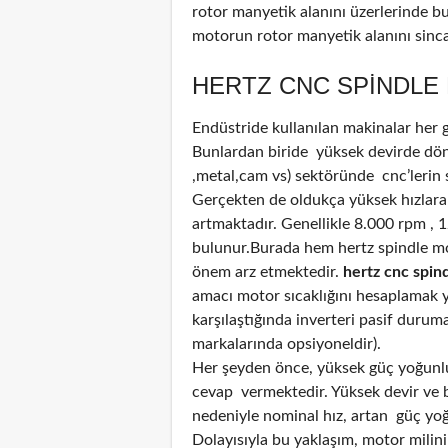
rotor manyetik alanını üzerlerinde b
motorun rotor manyetik alanını sinca
HERTZ CNC SPINDLE 
Endüstride kullanılan makinalar her
Bunlardan biride yüksek devirde döne
,metal,cam vs) sektöründe cnc’lerin 
Gerçekten de oldukça yüksek hızlara
artmaktadır. Genellikle 8.000 rpm , 
bulunur.Burada hem hertz spindle mo
önem arz etmektedir.
hertz cnc spin
amacı motor sıcaklığını hesaplamak ya
karşılaştığında inverteri pasif durum
markalarında opsiyoneldir).
Her şeyden önce, yüksek güç yoğunluğ
cevap vermektedir. Yüksek devir ve bi
nedeniyle nominal hız, artan güç yoğun
Dolayısıyla bu yaklaşım, motor mili