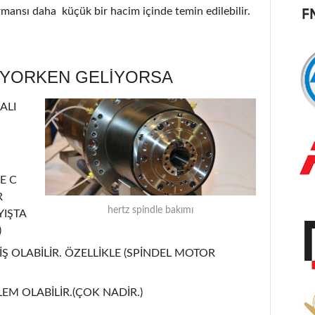
ormansı daha küçük bir hacim içinde temin edilebilir.
ÜYORKEN GELİYORSA
ALI
E C
R
hertz spindle bakımı
YIŞTA
)
Ş OLABİLİR. ÖZELLİKLE (SPİNDEL MOTOR
EM OLABİLİR.(ÇOK NADİR.)