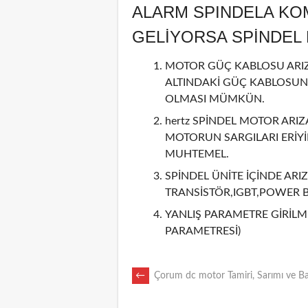
ALARM SPINDELA KO
GELİYORSA SPİNDE
MOTOR GÜÇ KABLOSU ARIZA
ALTINDAKİ GÜÇ KABLOSUN
OLMASI MÜMKÜN.
hertz SPİNDEL MOTOR ARIZ
MOTORUN SARGILARI ERİY
MUHTEMEL.
SPİNDEL ÜNİTE İÇİNDE ARIZ
TRANSİSTÖR,IGBT,POWER 
YANLIŞ PARAMETRE GİRİLMİ
PARAMETRESİ)
POST
←
Çorum dc motor Tamiri, Sarımı ve B