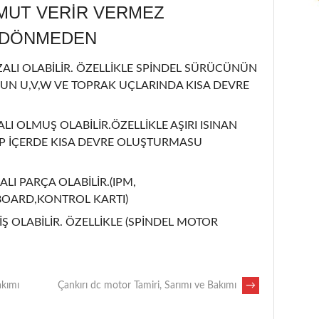
MUT VERİR VERMEZ
L DÖNMEDEN
LI OLABİLİR. ÖZELLİKLE SPİNDEL SÜRÜCÜNÜN
UN U,V,W VE TOPRAK UÇLARINDA KISA DEVRE
ALI OLMUŞ OLABİLİR.ÖZELLİKLE AŞIRI ISINAN
İP İÇERDE KISA DEVRE OLUŞTURMASU
ALI PARÇA OLABİLİR.(IPM,
BOARD,KONTROL KARTI)
Ş OLABİLİR. ÖZELLİKLE (SPİNDEL MOTOR
akımı
Çankırı dc motor Tamiri, Sarımı ve Bakımı
→