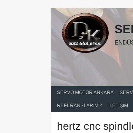
Skip
to
content
SE
ENDÜS
SERVO MOTOR ANKARA
SERV
REFERANSLARIMIZ
İLETIŞIM
hertz cnc spind