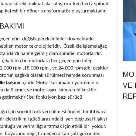
ulunan sürekli mıknatıslar oluştururken hertz spindle
p kafesli bir döner transformatör oluşturmaktadır.
BAKIMI
 geçen gün değişik gereksinimler duymaktadır.
bilen motor teknolojileridir. Özellikle işleme(ağaç
standardı haline gelmiş olan spindle motorlardır.
 çıkabilen bu motorlara her geçen gün talep
12.000 rpm ,18.000 rpm , ve 24.000 rpm gibi çeşitleri
MOT
torun sağlıklı olarak sürülmesi hemde korunması
dle bakımı
içinde Motor korumanın yönteminin
VE 
 da ölçmek ve motor aşırı ısınma tehlikesi ile
RE
a getirmektir ( bu fonksiyon bazı sürücü
u için sürekli tork verebilmesi önemli bir ihtiyaca
r elektrik mil gücü arasındaki yarı doğrusal ilişkisi
luğu ve verimliliği artırmak için etkili bir yoldur.
nin boyutunu değiştirmeden artan şaft gücünden