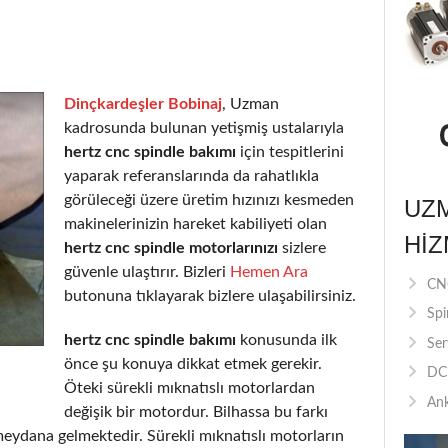
Dinçkardeşler Bobinaj
, Uzman
kadrosunda bulunan yetişmiş ustalarıyla
hertz cnc spindle bakımı
için tespitlerini
yaparak referanslarında da rahatlıkla
görüleceği üzere üretim hızınızı kesmeden
UZ
makinelerinizin hareket kabiliyeti olan
HIZ
hertz cnc spindle motorlarınızı
sizlere
güvenle ulaştırır. Bizleri
Hemen Ara
CNC
butonuna tıklayarak bizlere ulaşabilirsiniz.
Spi
hertz cnc spindle bakımı
konusunda ilk
Ser
önce şu konuya dikkat etmek gerekir.
DC 
Öteki sürekli mıknatıslı motorlardan
Ank
değişik bir motordur. Bilhassa bu farkı
eydana gelmektedir. Sürekli mıknatıslı motorların