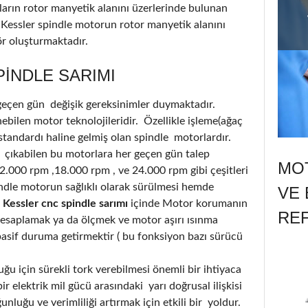
ların rotor manyetik alanını üzerlerinde bulunan
 Kessler spindle motorun rotor manyetik alanını
ör oluşturmaktadır.
INDLE SARIMI
 geçen gün değişik gereksinimler duymaktadır.
bilen motor teknolojileridir. Özellikle işleme(ağaç
standardı haline gelmiş olan spindle motorlardır.
 çıkabilen bu motorlara her geçen gün talep
MOT
12.000 rpm ,18.000 rpm , ve 24.000 rpm gibi çeşitleri
dle motorun sağlıklı olarak sürülmesi hemde
VE 
 Kessler cnc spindle sarımı
içinde Motor korumanın
RE
hesaplamak ya da ölçmek ve motor aşırı ısınma
i pasif duruma getirmektir ( bu fonksiyon bazı sürücü
u için sürekli tork verebilmesi önemli bir ihtiyaca
r elektrik mil gücü arasındaki yarı doğrusal ilişkisi
luğu ve verimliliği artırmak için etkili bir yoldur.