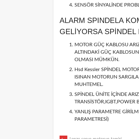
SENSÖR SİNYALİNDE PROBL
ALARM SPINDELA KO
GELİYORSA SPİNDE
MOTOR GÜÇ KABLOSU ARIZA
ALTINDAKİ GÜÇ KABLOSUN
OLMASI MÜMKÜN.
Hsd Kessler SPİNDEL MOTOR
ISINAN MOTORUN SARGILAR
MUHTEMEL.
SPİNDEL ÜNİTE İÇİNDE ARIZ
TRANSİSTÖR,IGBT,POWER 
YANLIŞ PARAMETRE GİRİLMİ
PARAMETRESİ)