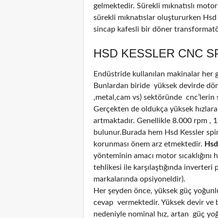
gelmektedir. Sürekli mıknatıslı motor
sürekli mıknatıslar oluştururken Hsd
sincap kafesli bir döner transformat
HSD KESSLER CNC SP
Endüstride kullanılan makinalar her
Bunlardan biride yüksek devirde döne
,metal,cam vs) sektöründe cnc’lerin 
Gerçekten de oldukça yüksek hızlara
artmaktadır. Genellikle 8.000 rpm , 
bulunur.Burada hem Hsd Kessler spin
korunması önem arz etmektedir.
Hsd
yönteminin amacı motor sıcaklığını 
tehlikesi ile karşılaştığında inverter
markalarında opsiyoneldir).
Her şeyden önce, yüksek güç yoğunluğ
cevap vermektedir. Yüksek devir ve bi
nedeniyle nominal hız, artan güç yoğun