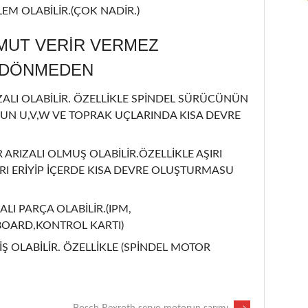
EM OLABİLİR.(ÇOK NADİR.)
MUT VERİR VERMEZ
L DÖNMEDEN
LI OLABİLİR. ÖZELLİKLE SPİNDEL SÜRÜCÜNÜN
UN U,V,W VE TOPRAK UÇLARINDA KISA DEVRE
 ARIZALI OLMUŞ OLABİLİR.ÖZELLİKLE AŞIRI
I ERİYİP İÇERDE KISA DEVRE OLUŞTURMASU
ALI PARÇA OLABİLİR.(IPM,
BOARD,KONTROL KARTI)
Ş OLABİLİR. ÖZELLİKLE (SPİNDEL MOTOR