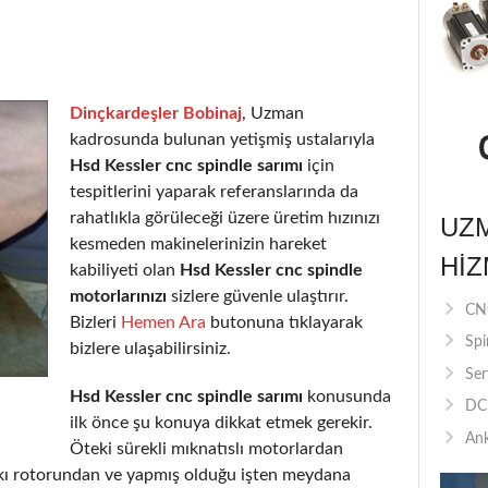
Dinçkardeşler Bobinaj
, Uzman
kadrosunda bulunan yetişmiş ustalarıyla
Hsd Kessler cnc spindle sarımı
için
tespitlerini yaparak referanslarında da
rahatlıkla görüleceği üzere üretim hızınızı
UZ
kesmeden makinelerinizin hareket
HIZ
kabiliyeti olan
Hsd Kessler cnc spindle
motorlarınızı
sizlere güvenle ulaştırır.
CNC
Bizleri
Hemen Ara
butonuna tıklayarak
Spi
bizlere ulaşabilirsiniz.
Ser
Hsd Kessler cnc spindle sarımı
konusunda
DC 
ilk önce şu konuya dikkat etmek gerekir.
Ank
Öteki sürekli mıknatıslı motorlardan
arkı rotorundan ve yapmış olduğu işten meydana