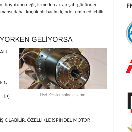
nin boyutunu değiştirmeden artan şaft gücünden
ormansı daha küçük bir hacim içinde temin edilebilir.
ÜYORKEN GELİYORSA
ALI
E C
Hsd Kessler spindle sarımı
TİP)
Ş OLABİLİR. ÖZELLİKLE (SPİNDEL MOTOR