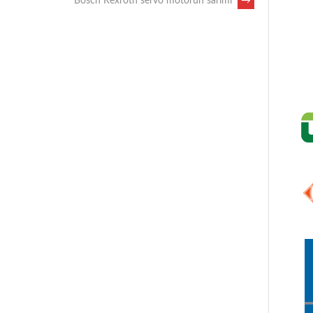
Bosch Rexroth servo motorun sarımı
→