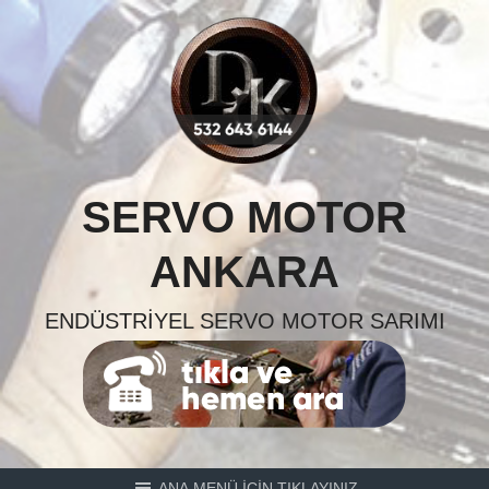
Skip
to
content
SERVO MOTOR
ANKARA
ENDÜSTRIYEL SERVO MOTOR SARIMI
ANA MENÜ İÇİN TIKLAYINIZ