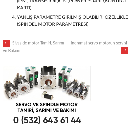
(IPM, TRANSİSTÖR,IGBT,POWER BOARD,KONTROL
KARTI)
YANLIŞ PARAMETRE GİRİLMİŞ OLABİLİR. ÖZELLİKLE
(SPİNDEL MOTOR PARAMETRESİ)
POST
←
Sivas dc motor Tamiri, Sarımı
Indramat servo motorun servisi
→
ve Bakımı
NAVIGATION