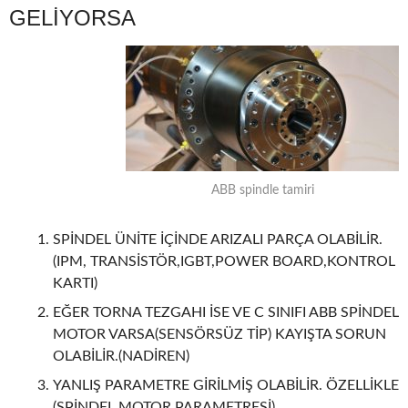
GELİYORSA
ABB spindle tamiri
SPİNDEL ÜNİTE İÇİNDE ARIZALI PARÇA OLABİLİR.
(IPM, TRANSİSTÖR,IGBT,POWER BOARD,KONTROL
KARTI)
EĞER TORNA TEZGAHI İSE VE C SINIFI ABB SPİNDEL
MOTOR VARSA(SENSÖRSÜZ TİP) KAYIŞTA SORUN
OLABİLİR.(NADİREN)
YANLIŞ PARAMETRE GİRİLMİŞ OLABİLİR. ÖZELLİKLE
(SPİNDEL MOTOR PARAMETRESİ)