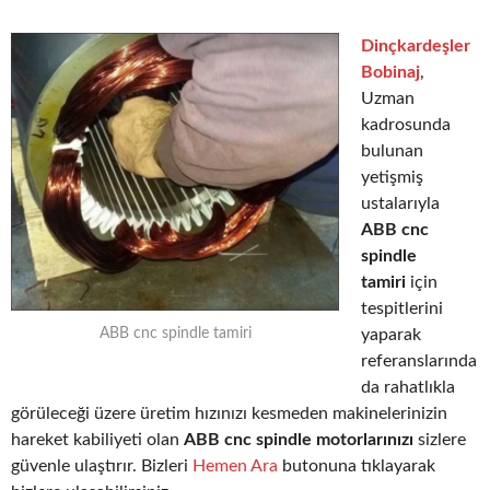
Dinçkardeşler
Bobinaj
,
Uzman
kadrosunda
bulunan
yetişmiş
ustalarıyla
ABB cnc
spindle
tamiri
için
tespitlerini
yaparak
ABB cnc spindle tamiri
referanslarında
da rahatlıkla
görüleceği üzere üretim hızınızı kesmeden makinelerinizin
hareket kabiliyeti olan
ABB cnc spindle motorlarınızı
sizlere
güvenle ulaştırır. Bizleri
Hemen Ara
butonuna tıklayarak