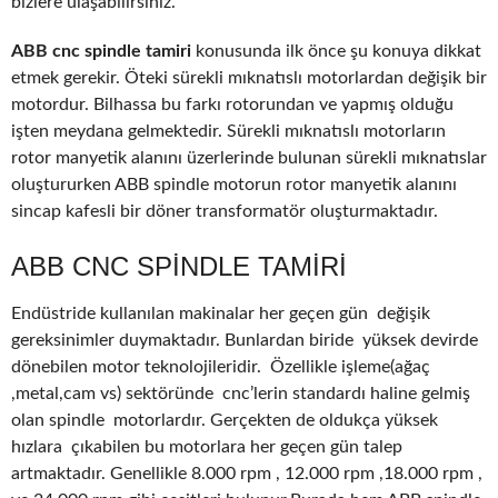
bizlere ulaşabilirsiniz.
ABB cnc spindle tamiri
konusunda ilk önce şu konuya dikkat
etmek gerekir. Öteki sürekli mıknatıslı motorlardan değişik bir
motordur. Bilhassa bu farkı rotorundan ve yapmış olduğu
işten meydana gelmektedir. Sürekli mıknatıslı motorların
rotor manyetik alanını üzerlerinde bulunan sürekli mıknatıslar
oluştururken ABB spindle motorun rotor manyetik alanını
sincap kafesli bir döner transformatör oluşturmaktadır.
ABB CNC SPINDLE TAMIRI
Endüstride kullanılan makinalar her geçen gün değişik
gereksinimler duymaktadır. Bunlardan biride yüksek devirde
dönebilen motor teknolojileridir. Özellikle işleme(ağaç
,metal,cam vs) sektöründe cnc’lerin standardı haline gelmiş
olan spindle motorlardır. Gerçekten de oldukça yüksek
hızlara çıkabilen bu motorlara her geçen gün talep
artmaktadır. Genellikle 8.000 rpm , 12.000 rpm ,18.000 rpm ,