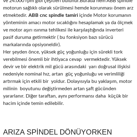
ve 24.000 rpm gibi çeşitleri bulunur.Burada hem ABB spindle
motorun sağlıklı olarak sürülmesi hemde korunması önem arz
etmektedir.
ABB cnc spindle tamiri
içinde Motor korumanın
yönteminin amacı motor sıcaklığını hesaplamak ya da ölçmek
ve motor aşırı ısınma tehlikesi ile karşılaştığında inverteri
pasif duruma getirmektir ( bu fonksiyon bazı sürücü
markalarında opsiyoneldir).
Her şeyden önce, yüksek güç yoğunluğu için sürekli tork
verebilmesi önemli bir ihtiyaca cevap vermektedir. Yüksek
devir ve bir elektrik mil gücü arasındaki yarı doğrusal ilişkisi
nedeniyle nominal hız, artan güç yoğunluğu ve verimliliği
artırmak için etkili bir yoldur. Dolayısıyla bu yaklaşım, motor
milinin boyutunu değiştirmeden artan şaft gücünden
yararlanır. Diğer taraftan, aynı performansı daha küçük bir
hacim içinde temin edilebilir.
ARIZA SPİNDEL DÖNÜYORKEN