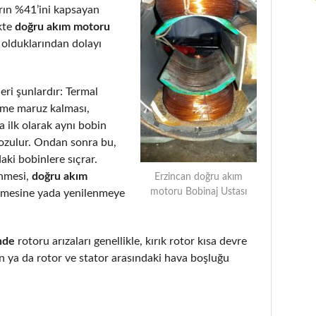
arın %41’ini kapsayan
kte
doğru akım motoru
 olduklarından dolayı
eri şunlardır: Termal
eme maruz kalması,
 ilk olarak aynı bobin
bozulur. Ondan sonra bu,
aki bobinlere sıçrar.
enmesi,
doğru akım
Erzincan doğru akım
motoru Bobinaj Ustası
lmesine yada yenilenmeye
nde
rotoru arızaları genellikle, kırık rotor kısa devre
 ya da rotor ve stator arasındaki hava boşluğu