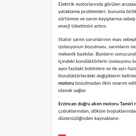
Elektrik motorlarında görülen arızal
yataklama problemleri, bununla birli
sürtünme ve sarım kayıplarına sebep
enerji tüketimini artırır.
Stator sarım sorunlarının esas sebepl
izolasyonun bozulması, sarımların n
mekanik baskılar. Bunların sonucunda
içindeki kondüktörlerin izolasyonu 
aynı fazdaki bobinlere ve de ayrı fazd
Kondüktörlerdeki değişiklerin belirl
motoru
bozulmadan ilkin onarım edi
olanak sağlar.
Erzincan doğru akım motoru Tamiri 
çubuklarından, döküm boşluklarından
düzensizliğinden kaynaklanır.