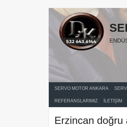
Skip
to
content
SE
ENDÜS
SERVO MOTOR ANKARA
SERV
REFERANSLARIMIZ
İLETIŞIM
Erzincan doğru 