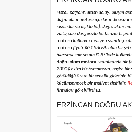
Hatalı bağlantılardan dolayı oluşan de
doğru akım motoru için hem de onarım ed
kısalıklar ve açıklıklar), doğru akım mot
voltajdaki dengesizlikler benzer biçimd
motoru
kullanım maliyeti süratli şekil
motoru
fiyatı $0.05/kWh olan bir şeb
harcama zamanının % 85’inde kullanılıyo
doğru akım motoru
sarımlarında bir f
2000$ extra bir harcamaya, başka bir 
görüldüğü üzere bir senelik giderinin %
küçümsenecek bir maliyet değildir.
Re
firmaları görebilirsiniz.
ERZINCAN DOĞRU AK