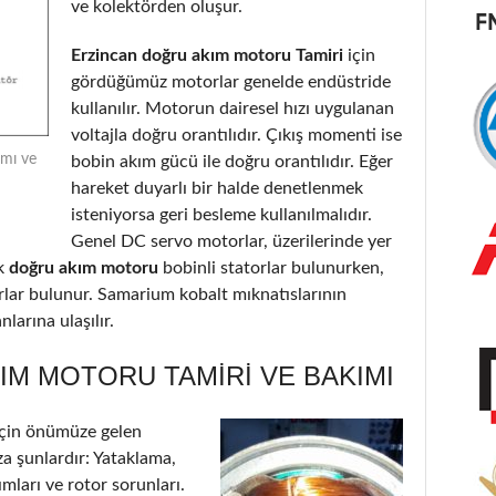
ve kolektörden oluşur.
Erzincan doğru akım motoru Tamiri
için
gördüğümüz motorlar genelde endüstride
kullanılır. Motorun dairesel hızı uygulanan
voltajla doğru orantılıdır. Çıkış momenti ise
ımı ve
bobin akım gücü ile doğru orantılıdır. Eğer
hareket duyarlı bir halde denetlenmek
isteniyorsa geri besleme kullanılmalıdır.
Genel DC servo motorlar, üzerilerinde yer
k
doğru akım motoru
bobinli statorlar bulunurken,
orlar bulunur. Samarium kobalt mıknatıslarının
larına ulaşılır.
IM MOTORU TAMIRI VE BAKIMI
çin önümüze gelen
a şunlardır: Yataklama,
ımları ve rotor sorunları.