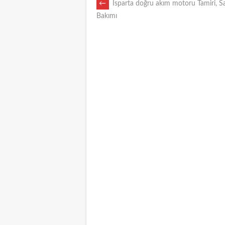
POST
←
Isparta doğru akım motoru Tamiri, Sa
Bakımı
NAVIGATION