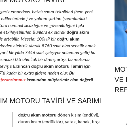
ngesiz empedans, hatalı sarım teknikleri (hem yeni
ilenlerinde ) ve yalıtım şartları (sarımlardaki
oru nominal sıcaklığını ve güvenilirliğini tıpkı
e etkileyebilirler. Bunlara ek olarak
doğru akım
de artabilir. Mesela; 100HP bir
doğru akım
ekeden elektrik alarak 8760 saat olan senelik emek
r ( bir yılda 7446 saat çalışıyor anlamına gelir) bu
azındaki 0.5 ohm’luk bir direnç artışı, bu motorda
deyişle
Erzincan doğru akım motoru Tamiri
için
MOT
7’si kadar bir extra gidere neden olur.
Bu
VE 
feranslarımız
kısmından müşterimiz olan değerli
RE
IM MOTORU TAMIRI VE SARIMI
doğru akım motoru
dönen kısım (endüvi),
duran kısım (endüktör), yatak, kapak, fırça