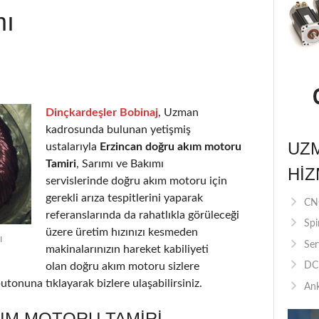
mı
Dinçkardeşler Bobinaj
, Uzman
kadrosunda bulunan yetişmiş
UZ
ustalarıyla
Erzincan doğru akım motoru
Tamiri
, Sarımı ve Bakımı
HIZ
servislerinde doğru akım motoru için
gerekli arıza tespitlerini yaparak
CNC
referanslarında da rahatlıkla görüleceği
Spi
üzere üretim hızınızı kesmeden
ı
Ser
makinalarınızın hareket kabiliyeti
olan doğru akım motoru sizlere
DC 
utonuna tıklayarak bizlere ulaşabilirsiniz.
Ank
IM MOTORU TAMIRI