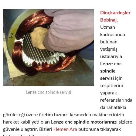
Dinçkardeşler
Bobinaj
,
Uzman
kadrosunda
bulunan
yetişmiş
ustalarıyla
Lenze cnc
spindle
servisi
için
tespitlerini
yaparak
Lenze cnc spindle servisi
referanslarında
da rahatlıkla
görüleceği üzere üretim hızınızı kesmeden makinelerinizin
hareket kabiliyeti olan
Lenze cnc spindle motorlarınızı
sizlere
güvenle ulaştırır. Bizleri
Hemen Ara
butonuna tıklayarak