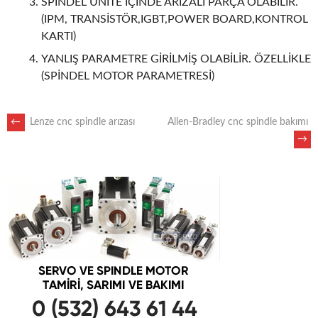
SPİNDEL ÜNİTE İÇİNDE ARIZALI PARÇA OLABİLİR.
(IPM, TRANSİSTÖR,IGBT,POWER BOARD,KONTROL
KARTI)
YANLIŞ PARAMETRE GİRİLMİŞ OLABİLİR. ÖZELLİKLE
(SPİNDEL MOTOR PARAMETRESİ)
POST
←
Lenze cnc spindle arızası
Allen-Bradley cnc spindle bakımı
→
NAVIGATION