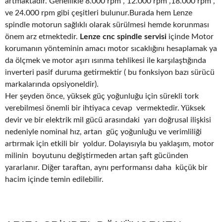
artmaktadır. Genellikle 8.000 rpm , 12.000 rpm ,18.000 rpm ,
ve 24.000 rpm gibi çeşitleri bulunur.Burada hem Lenze
spindle motorun sağlıklı olarak sürülmesi hemde korunması
önem arz etmektedir.
Lenze cnc spindle servisi
içinde Motor
korumanın yönteminin amacı motor sıcaklığını hesaplamak ya
da ölçmek ve motor aşırı ısınma tehlikesi ile karşılaştığında
inverteri pasif duruma getirmektir ( bu fonksiyon bazı sürücü
markalarında opsiyoneldir).
Her şeyden önce, yüksek güç yoğunluğu için sürekli tork
verebilmesi önemli bir ihtiyaca cevap vermektedir. Yüksek
devir ve bir elektrik mil gücü arasındaki yarı doğrusal ilişkisi
nedeniyle nominal hız, artan güç yoğunluğu ve verimliliği
artırmak için etkili bir yoldur. Dolayısıyla bu yaklaşım, motor
milinin boyutunu değiştirmeden artan şaft gücünden
yararlanır. Diğer taraftan, aynı performansı daha küçük bir
hacim içinde temin edilebilir.