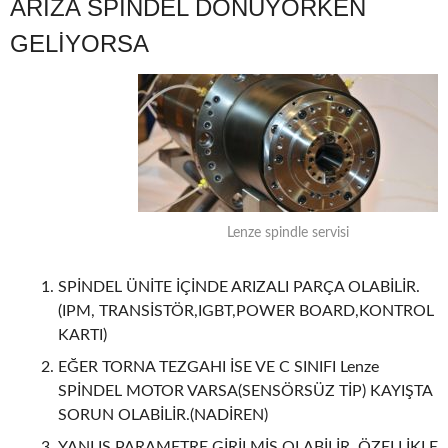
ARIZA SPİNDEL DÖNÜYORKEN
GELİYORSA
Lenze spindle servisi
SPİNDEL ÜNİTE İÇİNDE ARIZALI PARÇA OLABİLİR.
(IPM, TRANSİSTÖR,IGBT,POWER BOARD,KONTROL
KARTI)
EĞER TORNA TEZGAHI İSE VE C SINIFI Lenze
SPİNDEL MOTOR VARSA(SENSÖRSÜZ TİP) KAYIŞTA
SORUN OLABİLİR.(NADİREN)
YANLIŞ PARAMETRE GİRİLMİŞ OLABİLİR. ÖZELLİKLE