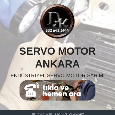
Skip
to
content
SERVO MOTOR
ANKARA
ENDÜSTRIYEL SERVO MOTOR SARIMI
ANA MENÜ İÇİN TIKLAYINIZ