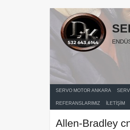
Skip
to
content
SE
ENDÜS
SERVO MOTOR ANKARA
SERV
REFERANSLARIMIZ
İLETIŞIM
Allen-Bradley cn