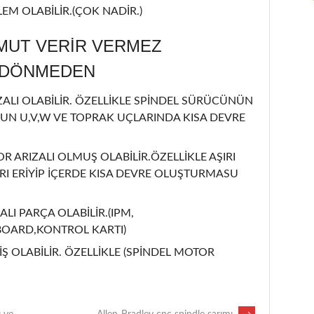
EM OLABİLİR.(ÇOK NADİR.)
MUT VERİR VERMEZ
L DÖNMEDEN
LI OLABİLİR. ÖZELLİKLE SPİNDEL SÜRÜCÜNÜN
UN U,V,W VE TOPRAK UÇLARINDA KISA DEVRE
OR ARIZALI OLMUŞ OLABİLİR.ÖZELLİKLE AŞIRI
I ERİYİP İÇERDE KISA DEVRE OLUŞTURMASU
ALI PARÇA OLABİLİR.(IPM,
BOARD,KONTROL KARTI)
Ş OLABİLİR. ÖZELLİKLE (SPİNDEL MOTOR