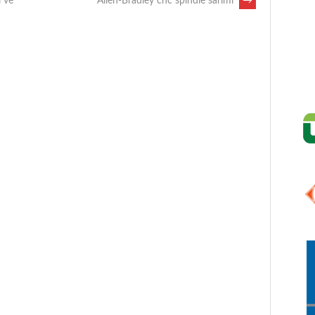
ı ve
Allen-Bradley cnc spindle sarımı
→