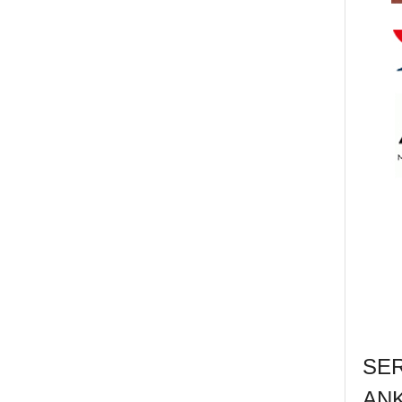
SE
AN