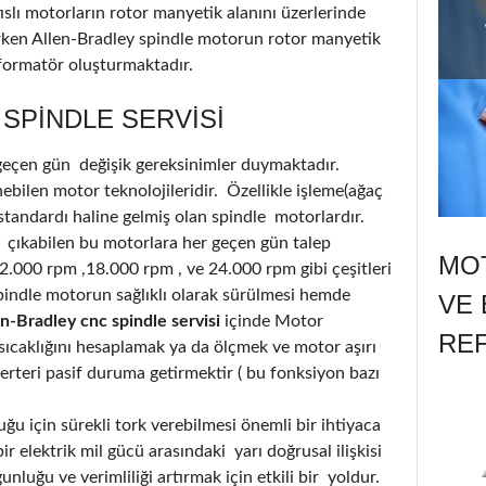
slı motorların rotor manyetik alanını üzerlerinde
urken Allen-Bradley spindle motorun rotor manyetik
sformatör oluşturmaktadır.
SPINDLE SERVISI
 geçen gün değişik gereksinimler duymaktadır.
bilen motor teknolojileridir. Özellikle işleme(ağaç
standardı haline gelmiş olan spindle motorlardır.
 çıkabilen bu motorlara her geçen gün talep
MOT
12.000 rpm ,18.000 rpm , ve 24.000 rpm gibi çeşitleri
indle motorun sağlıklı olarak sürülmesi hemde
VE 
n-Bradley cnc spindle servisi
içinde Motor
RE
caklığını hesaplamak ya da ölçmek ve motor aşırı
nverteri pasif duruma getirmektir ( bu fonksiyon bazı
u için sürekli tork verebilmesi önemli bir ihtiyaca
r elektrik mil gücü arasındaki yarı doğrusal ilişkisi
luğu ve verimliliği artırmak için etkili bir yoldur.