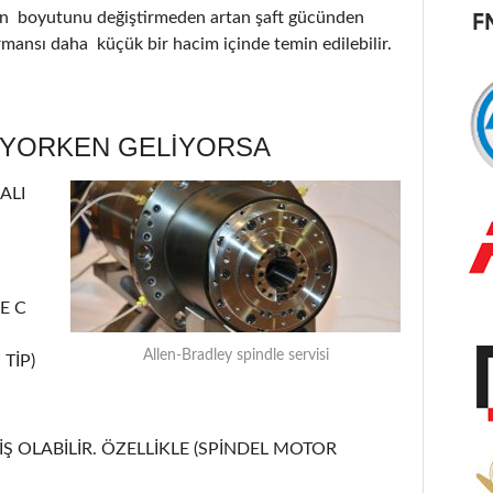
nin boyutunu değiştirmeden artan şaft gücünden
ormansı daha küçük bir hacim içinde temin edilebilir.
ÜYORKEN GELİYORSA
ALI
E C
Allen-Bradley spindle servisi
TİP)
Ş OLABİLİR. ÖZELLİKLE (SPİNDEL MOTOR