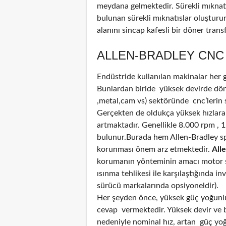
meydana gelmektedir. Sürekli mıknatı
bulunan sürekli mıknatıslar oluştur
alanını sincap kafesli bir döner tran
ALLEN-BRADLEY CNC 
Endüstride kullanılan makinalar her
Bunlardan biride yüksek devirde döne
,metal,cam vs) sektöründe cnc’lerin 
Gerçekten de oldukça yüksek hızlara
artmaktadır. Genellikle 8.000 rpm , 
bulunur.Burada hem Allen-Bradley sp
korunması önem arz etmektedir.
Alle
korumanın yönteminin amacı motor sı
ısınma tehlikesi ile karşılaştığında i
sürücü markalarında opsiyoneldir).
Her şeyden önce, yüksek güç yoğunluğ
cevap vermektedir. Yüksek devir ve bi
nedeniyle nominal hız, artan güç yoğun