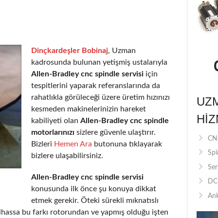
Dinçkardeşler Bobinaj
, Uzman
kadrosunda bulunan yetişmiş ustalarıyla
Allen-Bradley cnc spindle servisi
için
tespitlerini yaparak referanslarında da
rahatlıkla görüleceği üzere üretim hızınızı
UZ
kesmeden makinelerinizin hareket
HIZ
kabiliyeti olan
Allen-Bradley cnc spindle
motorlarınızı
sizlere güvenle ulaştırır.
CNC
Bizleri
Hemen Ara
butonuna tıklayarak
Spi
bizlere ulaşabilirsiniz.
Ser
Allen-Bradley cnc spindle servisi
DC 
konusunda ilk önce şu konuya dikkat
Ank
etmek gerekir. Öteki sürekli mıknatıslı
lhassa bu farkı rotorundan ve yapmış olduğu işten