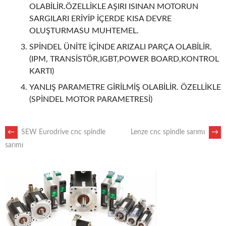
OLABİLİR.ÖZELLİKLE AŞIRI ISINAN MOTORUN
SARGILARI ERİYİP İÇERDE KISA DEVRE
OLUŞTURMASU MUHTEMEL.
SPİNDEL ÜNİTE İÇİNDE ARIZALI PARÇA OLABİLİR.
(IPM, TRANSİSTÖR,IGBT,POWER BOARD,KONTROL
KARTI)
YANLIŞ PARAMETRE GİRİLMİŞ OLABİLİR. ÖZELLİKLE
(SPİNDEL MOTOR PARAMETRESİ)
POST
←
SEW Eurodrive cnc spindle
Lenze cnc spindle sarımı
→
sarımı
NAVIGATION