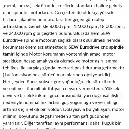
,metal,cam vs) sektöründe cnc’lerin standardı haline gelmiş
olan spindle motorlardır. Gerçekten de oldukça yüksek
hızlara çıkabilen bu motorlara her geçen gün talep
artmaktadır. Genellikle 8.000 rpm , 12.000 rpm ,18.000 rpm ,
ve 24.000 rpm gibi çeşitleri bulunur.Burada hem SEW
Eurodrive spindle motorun sağlıklı olarak sürülmesi hemde
korunması önem arz etmektedir.
SEW Eurodrive cnc spindle
tamiri
içinde Motor korumanın yönteminin amacı motor
sıcaklığını hesaplamak ya da ölçmek ve motor aşırı ısınma
tehlikesi ile karşılaştığında inverteri pasif duruma getirmektir
( bu fonksiyon bazı sürücü markalarında opsiyoneldir).
Her şeyden önce, yüksek güç yoğunluğu için sürekli tork
verebilmesi önemli bir ihtiyaca cevap vermektedir. Yüksek
devir ve bir elektrik mil gücü arasındaki yarı doğrusal ilişkisi
nedeniyle nominal hız, artan güç yoğunluğu ve verimliliği
artırmak için etkili bir yoldur. Dolayısıyla bu yaklaşım, motor
milinin boyutunu değiştirmeden artan şaft gücünden
yararlanır. Diğer taraftan, aynı performansı daha küçük bir