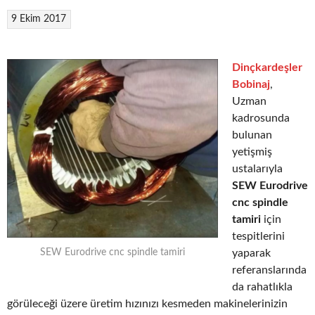
9 Ekim 2017
Dinçkardeşler
Bobinaj
,
Uzman
kadrosunda
bulunan
yetişmiş
ustalarıyla
SEW Eurodrive
cnc spindle
tamiri
için
tespitlerini
yaparak
SEW Eurodrive cnc spindle tamiri
referanslarında
da rahatlıkla
görüleceği üzere üretim hızınızı kesmeden makinelerinizin