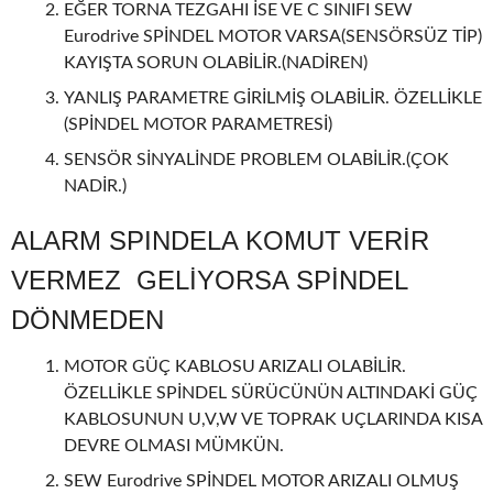
EĞER TORNA TEZGAHI İSE VE C SINIFI SEW
Eurodrive SPİNDEL MOTOR VARSA(SENSÖRSÜZ TİP)
KAYIŞTA SORUN OLABİLİR.(NADİREN)
YANLIŞ PARAMETRE GİRİLMİŞ OLABİLİR. ÖZELLİKLE
(SPİNDEL MOTOR PARAMETRESİ)
SENSÖR SİNYALİNDE PROBLEM OLABİLİR.(ÇOK
NADİR.)
ALARM SPINDELA KOMUT VERİR
VERMEZ GELİYORSA SPİNDEL
DÖNMEDEN
MOTOR GÜÇ KABLOSU ARIZALI OLABİLİR.
ÖZELLİKLE SPİNDEL SÜRÜCÜNÜN ALTINDAKİ GÜÇ
KABLOSUNUN U,V,W VE TOPRAK UÇLARINDA KISA
DEVRE OLMASI MÜMKÜN.
SEW Eurodrive SPİNDEL MOTOR ARIZALI OLMUŞ