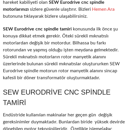
hareket kabiliyeti olan
SEW Eurodrive cnc spindle
motorlarınızı
sizlere güvenle ulaştırır. Bizleri
Hemen Ara
butonuna tıklayarak bizlere ulaşabilirsiniz.
SEW Eurodrive cnc spindle tamiri
konusunda ilk önce şu
konuya dikkat etmek gerekir. Öteki sürekli mıknatıslı
motorlardan değişik bir motordur. Bilhassa bu farkı
rotorundan ve yapmış olduğu işten meydana gelmektedir.
Sürekli mıknatıslı motorların rotor manyetik alanını
üzerlerinde bulunan sürekli mıknatıslar oluştururken SEW
Eurodrive spindle motorun rotor manyetik alanını sincap
kafesli bir döner transformatör oluşturmaktadır.
SEW EURODRIVE CNC SPINDLE
TAMIRI
Endüstride kullanılan makinalar her geçen gün değişik
gereksinimler duymaktadır. Bunlardan biride yüksek devirde
dönebilen motor teknolojileridir. Özellikle işleme(ağaç