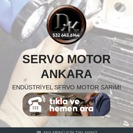
Skip
to
content
SERVO MOTOR
ANKARA
ENDÜSTRIYEL SERVO MOTOR SARIMI
ANA MENÜ İÇİN TIKLAYINIZ