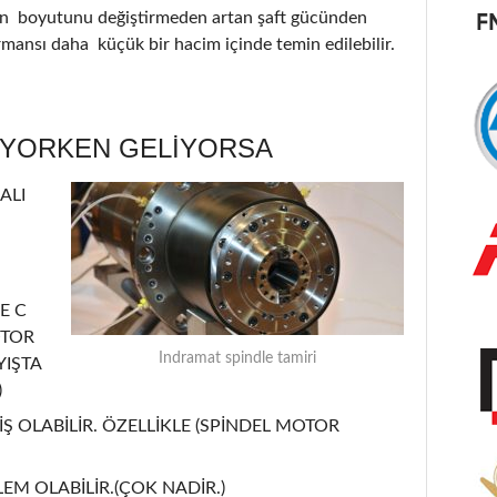
nin boyutunu değiştirmeden artan şaft gücünden
ormansı daha küçük bir hacim içinde temin edilebilir.
ÜYORKEN GELİYORSA
ALI
E C
OTOR
Indramat spindle tamiri
YIŞTA
)
Ş OLABİLİR. ÖZELLİKLE (SPİNDEL MOTOR
EM OLABİLİR.(ÇOK NADİR.)