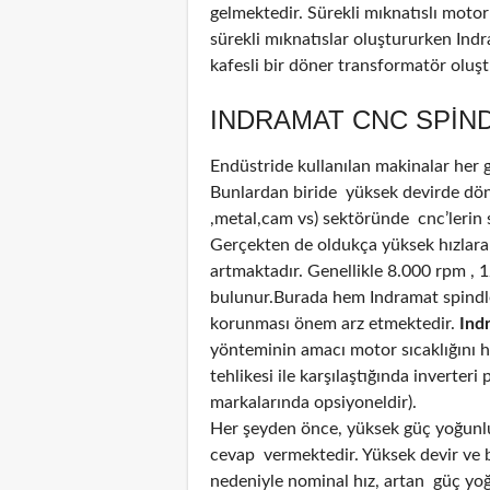
gelmektedir. Sürekli mıknatıslı motor
sürekli mıknatıslar oluştururken Ind
kafesli bir döner transformatör oluş
INDRAMAT CNC SPIND
Endüstride kullanılan makinalar her
Bunlardan biride yüksek devirde döne
,metal,cam vs) sektöründe cnc’lerin 
Gerçekten de oldukça yüksek hızlara
artmaktadır. Genellikle 8.000 rpm , 
bulunur.Burada hem Indramat spindle
korunması önem arz etmektedir.
Ind
yönteminin amacı motor sıcaklığını 
tehlikesi ile karşılaştığında inverter
markalarında opsiyoneldir).
Her şeyden önce, yüksek güç yoğunluğ
cevap vermektedir. Yüksek devir ve bi
nedeniyle nominal hız, artan güç yoğun