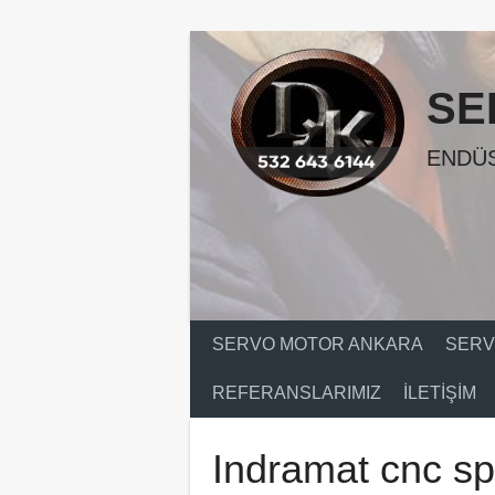
Skip
to
content
SE
ENDÜS
SERVO MOTOR ANKARA
SERV
REFERANSLARIMIZ
İLETIŞIM
Indramat cnc spi