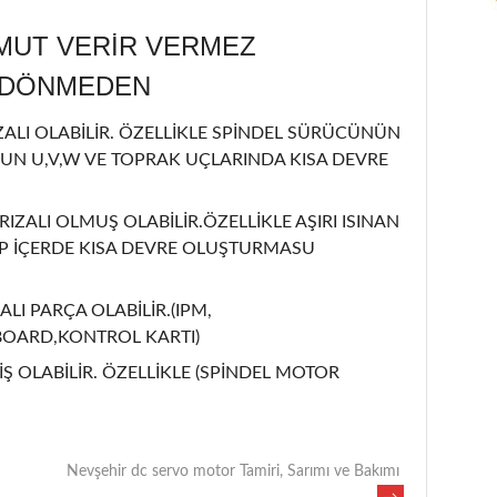
MUT VERİR VERMEZ
L DÖNMEDEN
LI OLABİLİR. ÖZELLİKLE SPİNDEL SÜRÜCÜNÜN
UN U,V,W VE TOPRAK UÇLARINDA KISA DEVRE
RIZALI OLMUŞ OLABİLİR.ÖZELLİKLE AŞIRI ISINAN
İP İÇERDE KISA DEVRE OLUŞTURMASU
ALI PARÇA OLABİLİR.(IPM,
BOARD,KONTROL KARTI)
Ş OLABİLİR. ÖZELLİKLE (SPİNDEL MOTOR
Nevşehir dc servo motor Tamiri, Sarımı ve Bakımı