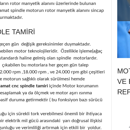
ların rotor manyetik alanını üzerlerinde bulunan
ramat spindle motorun rotor manyetik alanını sincap
turmaktadır.
LE TAMIRI
 geçen gün değişik gereksinimler duymaktadır.
bilen motor teknolojileridir. Özellikle işleme(ağaç
standardı haline gelmiş olan spindle motorlardır.
 çıkabilen bu motorlara her geçen gün talep
MOT
12.000 rpm ,18.000 rpm , ve 24.000 rpm gibi çeşitleri
 motorun sağlıklı olarak sürülmesi hemde
VE 
ramat cnc spindle tamiri
içinde Motor korumanın
RE
hesaplamak ya da ölçmek ve motor aşırı ısınma
i pasif duruma getirmektir ( bu fonksiyon bazı sürücü
u için sürekli tork verebilmesi önemli bir ihtiyaca
r elektrik mil gücü arasındaki yarı doğrusal ilişkisi
luğu ve verimliliği artırmak için etkili bir yoldur.