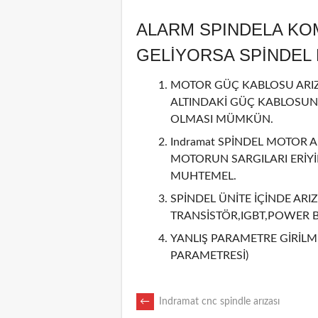
ALARM SPINDELA KO
GELİYORSA SPİNDE
MOTOR GÜÇ KABLOSU ARIZA
ALTINDAKİ GÜÇ KABLOSUN
OLMASI MÜMKÜN.
Indramat SPİNDEL MOTOR A
MOTORUN SARGILARI ERİY
MUHTEMEL.
SPİNDEL ÜNİTE İÇİNDE ARIZ
TRANSİSTÖR,IGBT,POWER 
YANLIŞ PARAMETRE GİRİLMİ
PARAMETRESİ)
POST
←
Indramat cnc spindle arızası