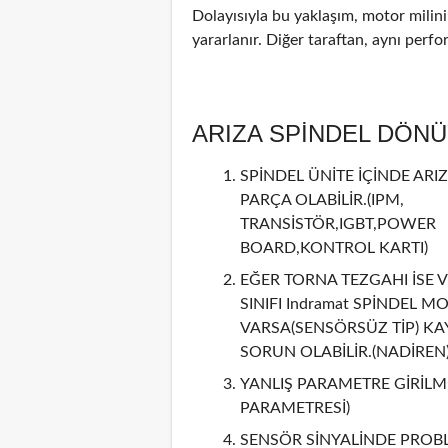
Dolayısıyla bu yaklaşım, motor mili
yararlanır. Diğer taraftan, aynı perf
ARIZA SPİNDEL DÖN
SPİNDEL ÜNİTE İÇİNDE ARIZ
PARÇA OLABİLİR.(IPM,
TRANSİSTÖR,IGBT,POWER
BOARD,KONTROL KARTI)
EĞER TORNA TEZGAHI İSE V
SINIFI Indramat SPİNDEL M
VARSA(SENSÖRSÜZ TİP) KA
SORUN OLABİLİR.(NADİREN
YANLIŞ PARAMETRE GİRİLMİ
PARAMETRESİ)
SENSÖR SİNYALİNDE PROBL