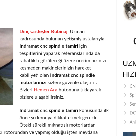
Dinçkardeşler Bobinaj
, Uzman
kadrosunda bulunan yetişmiş ustalarıyla
Indramat cnc spindle tamiri
için
tespitlerini yaparak referanslarında da
rahatlıkla görüleceği üzere üretim hızınızı
UZ
kesmeden makinelerinizin hareket
HIZ
kabiliyeti olan
Indramat cnc spindle
motorlarınızı
sizlere güvenle ulaştırır.
CNC
Bizleri
Hemen Ara
butonuna tıklayarak
Spi
bizlere ulaşabilirsiniz.
Ser
Indramat cnc spindle tamiri
konusunda ilk
DC 
önce şu konuya dikkat etmek gerekir.
Ank
Öteki sürekli mıknatıslı motorlardan
arkı rotorundan ve yapmış olduğu işten meydana