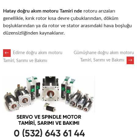
Hatay doğru akım motoru Tamiri nde
rotoru arızaları
genellikle, kırık rotor kısa devre çubuklarından, döküm
boşluklarından ya da rotor ve stator arasındaki hava boşluğu
düzensizliğinden kaynaklanır.
POST
←
Edirne doğru akım motoru
Gümüşhane doğru akım motoru
Tamiri, Sarımı ve Bakımı
→
Tamiri, Sarımı ve Bakımı
NAVIGATION