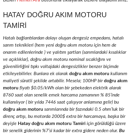
Bizleri
Hemen Ara
butonuna tıklayarak bizlere ulaşabilirsiniz.
HATAY DOĞRU AKIM MOTORU
TAMIRI
Hatalı bağlantılardan dolayı oluşan dengesiz empedans, hatalı
sarım teknikleri (hem yeni doğru akım motoru için hem de
onarım edilenlerinde ) ve yalıtım şartları (sarımlardaki kısalıklar
ve açıklıklar), doğru akım motoru nominal sıcaklığını ve
güvenilirliğini tıpkı voltajdaki dengesizlikler benzer biçimde
etkileyebilirler. Bunlara ek olarak
doğru akım motoru
kullanım
maliyeti süratli şekilde artabilir. Mesela; 100HP bir
doğru akım
motoru
fiyatı $0.05/kWh olan bir şebekeden elektrik alarak
8760 saat olan senelik emek harcama zamanının % 85’inde
kullanılıyor ( bir yılda 7446 saat çalışıyor anlamına gelir) bu
doğru akım motoru
sarımlarında bir fazındaki 0.5 ohm’luk bir
direnç artışı, bu motorda 2000$ extra bir harcamaya, başka bir
deyişle
Hatay doğru akım motoru Tamiri
için görüldüğü üzere
bir senelik giderinin %7’si kadar bir extra gidere neden olur.
Bu