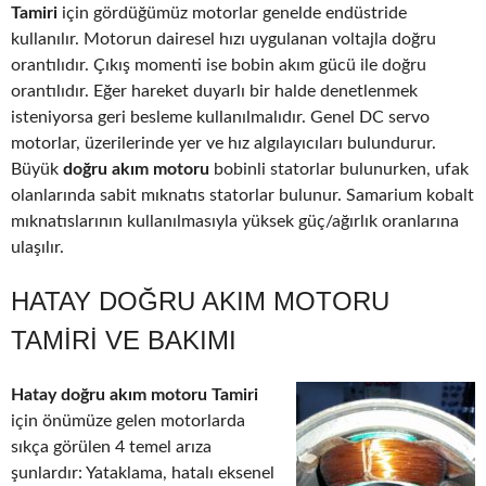
Tamiri
için gördüğümüz motorlar genelde endüstride
kullanılır. Motorun dairesel hızı uygulanan voltajla doğru
orantılıdır. Çıkış momenti ise bobin akım gücü ile doğru
orantılıdır. Eğer hareket duyarlı bir halde denetlenmek
isteniyorsa geri besleme kullanılmalıdır. Genel DC servo
motorlar, üzerilerinde yer ve hız algılayıcıları bulundurur.
Büyük
doğru akım motoru
bobinli statorlar bulunurken, ufak
olanlarında sabit mıknatıs statorlar bulunur. Samarium kobalt
mıknatıslarının kullanılmasıyla yüksek güç/ağırlık oranlarına
ulaşılır.
HATAY DOĞRU AKIM MOTORU
TAMIRI VE BAKIMI
Hatay doğru akım motoru Tamiri
için önümüze gelen motorlarda
sıkça görülen 4 temel arıza
şunlardır: Yataklama, hatalı eksenel