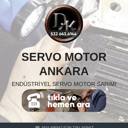
Skip
to
content
SERVO MOTOR
ANKARA
ENDÜSTRIYEL SERVO MOTOR SARIMI
ANA MENÜ İÇİN TIKLAYINIZ