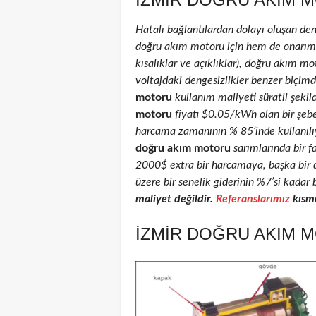
Hatalı bağlantılardan dolayı oluşan de
doğru akım motoru için hem de onarım ed
kısalıklar ve açıklıklar), doğru akım mot
voltajdaki dengesizlikler benzer biçimd
motoru
kullanım maliyeti süratli şekil
motoru
fiyatı $0.05/kWh olan bir şeb
harcama zamanının % 85’inde kullanılıyo
doğru akım motoru
sarımlarında bir f
2000$ extra bir harcamaya, başka bir 
üzere bir senelik giderinin %7’si kadar 
maliyet değildir.
Referanslarımız
kısmı
İZMIR DOĞRU AKIM M