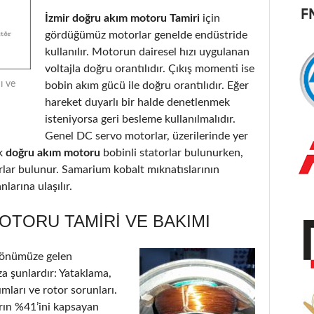
İzmir doğru akım motoru Tamiri
için
gördüğümüz motorlar genelde endüstride
kullanılır. Motorun dairesel hızı uygulanan
voltajla doğru orantılıdır. Çıkış momenti ise
ı ve
bobin akım gücü ile doğru orantılıdır. Eğer
hareket duyarlı bir halde denetlenmek
isteniyorsa geri besleme kullanılmalıdır.
Genel DC servo motorlar, üzerilerinde yer
k
doğru akım motoru
bobinli statorlar bulunurken,
orlar bulunur. Samarium kobalt mıknatıslarının
larına ulaşılır.
OTORU TAMIRI VE BAKIMI
 önümüze gelen
a şunlardır: Yataklama,
ımları ve rotor sorunları.
arın %41’ini kapsayan