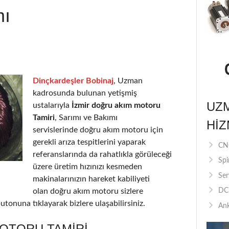
mı
Dinçkardeşler Bobinaj
, Uzman
kadrosunda bulunan yetişmiş
UZ
ustalarıyla
İzmir doğru akım motoru
Tamiri
, Sarımı ve Bakımı
HIZ
servislerinde doğru akım motoru için
gerekli arıza tespitlerini yaparak
CNC
referanslarında da rahatlıkla görüleceği
Spi
üzere üretim hızınızı kesmeden
Ser
makinalarınızın hareket kabiliyeti
olan doğru akım motoru sizlere
DC 
utonuna tıklayarak bizlere ulaşabilirsiniz.
Ank
MOTORU TAMIRI