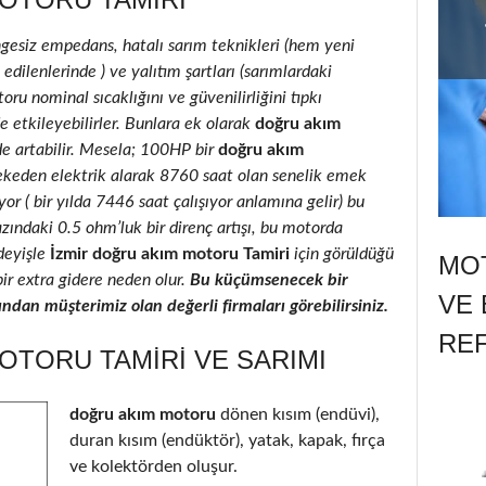
ngesiz empedans, hatalı sarım teknikleri (hem yeni
ilenlerinde ) ve yalıtım şartları (sarımlardaki
oru nominal sıcaklığını ve güvenilirliğini tıpkı
e etkileyebilirler. Bunlara ek olarak
doğru akım
de artabilir. Mesela; 100HP bir
doğru akım
ekeden elektrik alarak 8760 saat olan senelik emek
r ( bir yılda 7446 saat çalışıyor anlamına gelir) bu
azındaki 0.5 ohm’luk bir direnç artışı, bu motorda
deyişle
İzmir doğru akım motoru Tamiri
için görüldüğü
MOT
bir extra gidere neden olur.
Bu küçümsenecek bir
VE 
ndan müşterimiz olan değerli firmaları görebilirsiniz.
RE
OTORU TAMIRI VE SARIMI
doğru akım motoru
dönen kısım (endüvi),
duran kısım (endüktör), yatak, kapak, fırça
ve kolektörden oluşur.