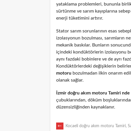
yataklama problemleri, bununla birli
sürtünme ve sarım kayıplarına sebep
enerji tüketimini artırır.
Stator sarım sorunlarının esas sebepl
izolasyonun bozulması, sarımların n
mekanik baskılar. Bunların sonucunda
içindeki kondüktörlerin izolasyonu 
aynı fazdaki bobinlere ve de ayrı fazd
Kondüktörlerdeki değişiklerin belirl
motoru
bozulmadan ilkin onarım edi
olanak sağlar.
İzmir doğru akım motoru Tamiri nde
çubuklarından, döküm boşluklarından
düzensizliğinden kaynaklanır.
POST
←
Kocaeli doğru akım motoru Tamiri, S