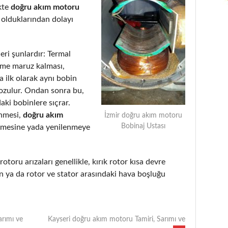
kte
doğru akım motoru
 olduklarından dolayı
eri şunlardır: Termal
eme maruz kalması,
 ilk olarak aynı bobin
bozulur. Ondan sonra bu,
aki bobinlere sıçrar.
enmesi,
doğru akım
İzmir doğru akım motoru
Bobinaj Ustası
lmesine yada yenilenmeye
rotoru arızaları genellikle, kırık rotor kısa devre
 ya da rotor ve stator arasındaki hava boşluğu
arımı ve
Kayseri doğru akım motoru Tamiri, Sarımı ve