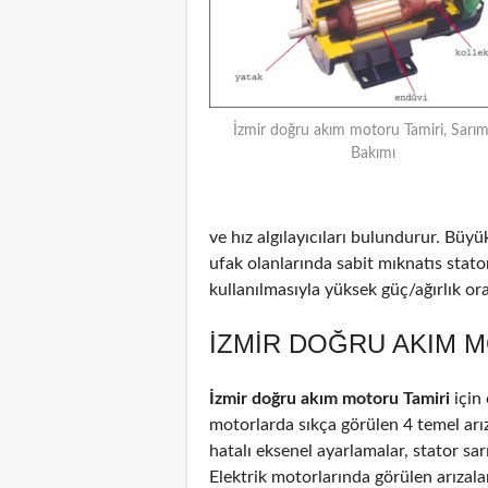
İzmir doğru akım motoru Tamiri, Sarım
Bakımı
ve hız algılayıcıları bulundurur. Büyü
ufak olanlarında sabit mıknatıs stat
kullanılmasıyla yüksek güç/ağırlık oran
İZMIR DOĞRU AKIM M
İzmir doğru akım motoru Tamiri
için
motorlarda sıkça görülen 4 temel arız
hatalı eksenel ayarlamalar, stator sar
Elektrik motorlarında görülen arızal