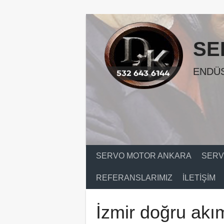
Skip
to
content
SE
ENDÜS
SERVO MOTOR ANKARA
SERV
REFERANSLARIMIZ
İLETIŞIM
İzmir doğru akı