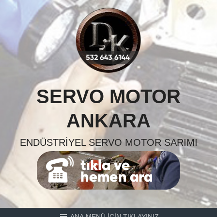
Skip
to
content
SERVO MOTOR
ANKARA
ENDÜSTRIYEL SERVO MOTOR SARIMI
ANA MENÜ İÇİN TIKLAYINIZ