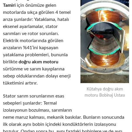
Tamiri
için önümüze gelen
motorlarda sıkça görülen 4 temel
arıza şunlardır: Yataklama, hatalı
eksenel ayarlamalar, stator
sarımları ve rotor sorunları.
Elektrik motorlarında görülen
arızaların %41’ini kapsayan
yataklama problemleri, bununla
birlikte
doğru akım motoru
sürtünme ve sarım kayıplarına
sebep olduklarından dolayı enerji
tüketimini artırır.
Kütahya doğru akım
motoru Bobinaj Ustası
Stator sarım sorunlarının esas
sebepleri şunlardır: Termal
izolasyonun bozulması, sarımların
neme maruz kalması, mekanik baskılar. Bunların sonucunda
ilk olarak aynı bobin içindeki kondüktörlerin izolasyonu
bozulur. Ondan sonra bu, aynı fazdaki bobinlere ve de ayrı