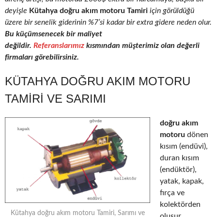
deyişle
Kütahya doğru akım motoru Tamiri
için görüldüğü
üzere bir senelik giderinin %7’si kadar bir extra gidere neden olur.
Bu küçümsenecek bir maliyet
değildir.
Referanslarımız
kısmından müşterimiz olan değerli
firmaları görebilirsiniz.
KÜTAHYA DOĞRU AKIM MOTORU
TAMIRI VE SARIMI
doğru akım
motoru
dönen
kısım (endüvi),
duran kısım
(endüktör),
yatak, kapak,
fırça ve
kolektörden
Kütahya doğru akım motoru Tamiri, Sarımı ve
oluşur.