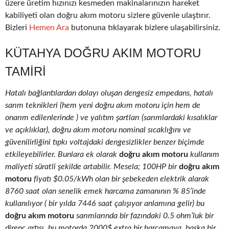
üzere üretim hızınızı kesmeden makinalarınızın hareket
kabiliyeti olan doğru akım motoru sizlere güvenle ulaştırır.
Bizleri
Hemen Ara
butonuna tıklayarak bizlere ulaşabilirsiniz.
KÜTAHYA DOĞRU AKIM MOTORU
TAMIRI
Hatalı bağlantılardan dolayı oluşan dengesiz empedans, hatalı
sarım teknikleri (hem yeni doğru akım motoru için hem de
onarım edilenlerinde ) ve yalıtım şartları (sarımlardaki kısalıklar
ve açıklıklar), doğru akım motoru nominal sıcaklığını ve
güvenilirliğini tıpkı voltajdaki dengesizlikler benzer biçimde
etkileyebilirler. Bunlara ek olarak
doğru akım motoru
kullanım
maliyeti süratli şekilde artabilir. Mesela; 100HP bir
doğru akım
motoru
fiyatı $0.05/kWh olan bir şebekeden elektrik alarak
8760 saat olan senelik emek harcama zamanının % 85’inde
kullanılıyor ( bir yılda 7446 saat çalışıyor anlamına gelir) bu
doğru akım motoru
sarımlarında bir fazındaki 0.5 ohm’luk bir
direnç artışı, bu motorda 2000$ extra bir harcamaya, başka bir