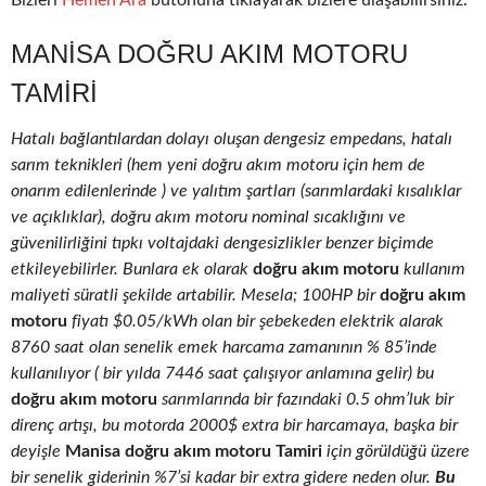
Bizleri
Hemen Ara
butonuna tıklayarak bizlere ulaşabilirsiniz.
MANISA DOĞRU AKIM MOTORU
TAMIRI
Hatalı bağlantılardan dolayı oluşan dengesiz empedans, hatalı
sarım teknikleri (hem yeni doğru akım motoru için hem de
onarım edilenlerinde ) ve yalıtım şartları (sarımlardaki kısalıklar
ve açıklıklar), doğru akım motoru nominal sıcaklığını ve
güvenilirliğini tıpkı voltajdaki dengesizlikler benzer biçimde
etkileyebilirler. Bunlara ek olarak
doğru akım motoru
kullanım
maliyeti süratli şekilde artabilir. Mesela; 100HP bir
doğru akım
motoru
fiyatı $0.05/kWh olan bir şebekeden elektrik alarak
8760 saat olan senelik emek harcama zamanının % 85’inde
kullanılıyor ( bir yılda 7446 saat çalışıyor anlamına gelir) bu
doğru akım motoru
sarımlarında bir fazındaki 0.5 ohm’luk bir
direnç artışı, bu motorda 2000$ extra bir harcamaya, başka bir
deyişle
Manisa doğru akım motoru Tamiri
için görüldüğü üzere
bir senelik giderinin %7’si kadar bir extra gidere neden olur.
Bu