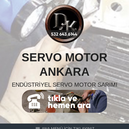
Skip
to
content
SERVO MOTOR
ANKARA
ENDÜSTRIYEL SERVO MOTOR SARIMI
ANA MENÜ İÇİN TIKLAYINIZ