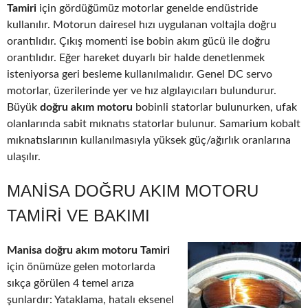
Tamiri
için gördüğümüz motorlar genelde endüstride
kullanılır. Motorun dairesel hızı uygulanan voltajla doğru
orantılıdır. Çıkış momenti ise bobin akım gücü ile doğru
orantılıdır. Eğer hareket duyarlı bir halde denetlenmek
isteniyorsa geri besleme kullanılmalıdır. Genel DC servo
motorlar, üzerilerinde yer ve hız algılayıcıları bulundurur.
Büyük
doğru akım motoru
bobinli statorlar bulunurken, ufak
olanlarında sabit mıknatıs statorlar bulunur. Samarium kobalt
mıknatıslarının kullanılmasıyla yüksek güç/ağırlık oranlarına
ulaşılır.
MANISA DOĞRU AKIM MOTORU
TAMIRI VE BAKIMI
Manisa doğru akım motoru Tamiri
için önümüze gelen motorlarda
sıkça görülen 4 temel arıza
şunlardır: Yataklama, hatalı eksenel