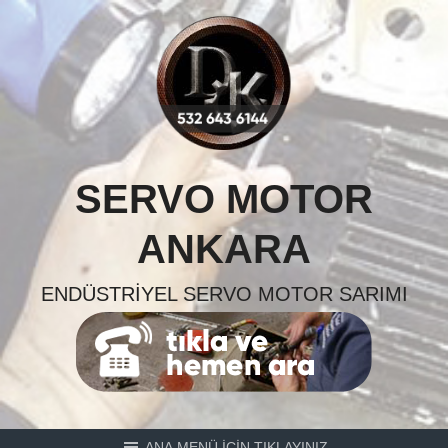
Skip
to
content
SERVO MOTOR
ANKARA
ENDÜSTRIYEL SERVO MOTOR SARIMI
ANA MENÜ İÇİN TIKLAYINIZ