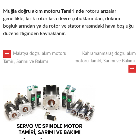
Muğla doğru akım motoru Tamiri nde
rotoru arızaları
genellikle, kırık rotor kısa devre çubuklarından, döküm
boşluklarından ya da rotor ve stator arasındaki hava boşluğu
düzensizliğinden kaynaklanır.
POST
←
Malatya doğru akım motoru
Kahramanmaraş doğru akım
motoru Tamiri, Sarımı ve Bakımı
Tamiri, Sarımı ve Bakımı
→
NAVIGATION