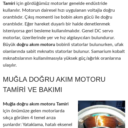
Tamiri
için gördüğümüz motorlar genelde endüstride
kullanılır. Motorun dairesel hızı uygulanan voltajla doğru
orantılıdır. Çıkış momenti ise bobin akım gücü ile doğru
orantılıdır. Eğer hareket duyarlı bir halde denetlenmek
isteniyorsa geri besleme kullanılmalıdır. Genel DC servo
motorlar, üzerilerinde yer ve hız algılayıcıları bulundurur.
Büyük
doğru akım motoru
bobinli statorlar bulunurken, ufak
olanlarında sabit mıknatıs statorlar bulunur. Samarium kobalt
mıknatıslarının kullanılmasıyla yüksek güç/ağırlık oranlarına
ulaşılır.
MUĞLA DOĞRU AKIM MOTORU
TAMIRI VE BAKIMI
Muğla doğru akım motoru Tamiri
için önümüze gelen motorlarda
sıkça görülen 4 temel arıza
şunlardır: Yataklama, hatalı eksenel