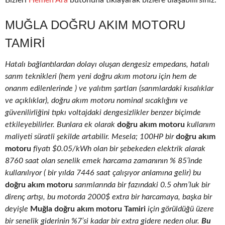
Bizleri
Hemen Ara
butonuna tıklayarak bizlere ulaşabilirsiniz.
MUĞLA DOĞRU AKIM MOTORU
TAMIRI
Hatalı bağlantılardan dolayı oluşan dengesiz empedans, hatalı
sarım teknikleri (hem yeni doğru akım motoru için hem de
onarım edilenlerinde ) ve yalıtım şartları (sarımlardaki kısalıklar
ve açıklıklar), doğru akım motoru nominal sıcaklığını ve
güvenilirliğini tıpkı voltajdaki dengesizlikler benzer biçimde
etkileyebilirler. Bunlara ek olarak
doğru akım motoru
kullanım
maliyeti süratli şekilde artabilir. Mesela; 100HP bir
doğru akım
motoru
fiyatı $0.05/kWh olan bir şebekeden elektrik alarak
8760 saat olan senelik emek harcama zamanının % 85’inde
kullanılıyor ( bir yılda 7446 saat çalışıyor anlamına gelir) bu
doğru akım motoru
sarımlarında bir fazındaki 0.5 ohm’luk bir
direnç artışı, bu motorda 2000$ extra bir harcamaya, başka bir
deyişle
Muğla doğru akım motoru Tamiri
için görüldüğü üzere
bir senelik giderinin %7’si kadar bir extra gidere neden olur.
Bu