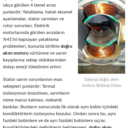
sıkça görülen 4 temel arıza
şunlardır: Yataklama, hatalı eksenel
ayarlamalar, stator sarımları ve
rotor sorunları. Elektrik
motorlarında görülen arızaların
%41’ini kapsayan yataklama
problemleri, bununla birlikte
doğru
akım motoru
sürtünme ve sarım
kayıplarına sebep olduklarından
dolayı enerji tüketimini artırır.
Stator sarım sorunlarının esas
Sakarya doğru akım
motoru Bobinaj Ustası
sebepleri şunlardır: Termal
izolasyonun bozulması, sarımların
neme maruz kalması, mekanik
baskılar. Bunların sonucunda ilk olarak aynı bobin içindeki
kondüktörlerin izolasyonu bozulur. Ondan sonra bu, aynı
fazdaki bobinlere ve de ayrı fazdaki bobinlere sıçrar.
Kondüktörlerdeki değişiklerin belirlenmesi,
doğru akım