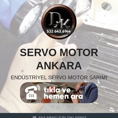
Skip
to
content
SERVO MOTOR
ANKARA
ENDÜSTRIYEL SERVO MOTOR SARIMI
ANA MENÜ İÇİN TIKLAYINIZ