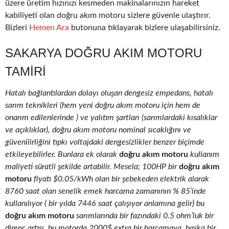
üzere üretim hızınızı kesmeden makinalarınızın hareket
kabiliyeti olan doğru akım motoru sizlere güvenle ulaştırır.
Bizleri
Hemen Ara
butonuna tıklayarak bizlere ulaşabilirsiniz.
SAKARYA DOĞRU AKIM MOTORU
TAMIRI
Hatalı bağlantılardan dolayı oluşan dengesiz empedans, hatalı
sarım teknikleri (hem yeni doğru akım motoru için hem de
onarım edilenlerinde ) ve yalıtım şartları (sarımlardaki kısalıklar
ve açıklıklar), doğru akım motoru nominal sıcaklığını ve
güvenilirliğini tıpkı voltajdaki dengesizlikler benzer biçimde
etkileyebilirler. Bunlara ek olarak
doğru akım motoru
kullanım
maliyeti süratli şekilde artabilir. Mesela; 100HP bir
doğru akım
motoru
fiyatı $0.05/kWh olan bir şebekeden elektrik alarak
8760 saat olan senelik emek harcama zamanının % 85’inde
kullanılıyor ( bir yılda 7446 saat çalışıyor anlamına gelir) bu
doğru akım motoru
sarımlarında bir fazındaki 0.5 ohm’luk bir
direnç artışı, bu motorda 2000$ extra bir harcamaya, başka bir