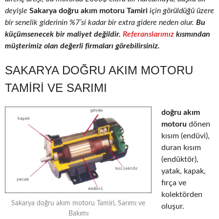
deyişle
Sakarya doğru akım motoru Tamiri
için görüldüğü üzere
bir senelik giderinin %7’si kadar bir extra gidere neden olur.
Bu
küçümsenecek bir maliyet değildir.
Referanslarımız
kısmından
müşterimiz olan değerli firmaları görebilirsiniz.
SAKARYA DOĞRU AKIM MOTORU
TAMIRI VE SARIMI
doğru akım
motoru
dönen
kısım (endüvi),
duran kısım
(endüktör),
yatak, kapak,
fırça ve
kolektörden
Sakarya doğru akım motoru Tamiri, Sarımı ve
oluşur.
Bakımı