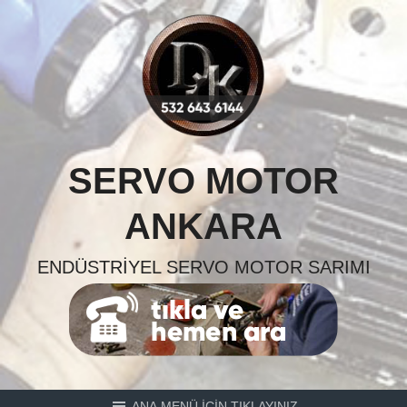
Skip
to
content
SERVO MOTOR
ANKARA
ENDÜSTRIYEL SERVO MOTOR SARIMI
ANA MENÜ İÇİN TIKLAYINIZ