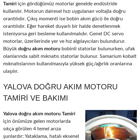
Tamiri
için gördüğümüz motorlar genelde endüstride
kullanılır. Motorun dairesel hızı uygulanan voltajla doğru
orantılıdır. Çıkış momenti ise bobin akım gücü ile doğru
orantılıdır. Eğer hareket duyarlı bir halde denetlenmek
isteniyorsa geri besleme kullanılmalıdır. Genel DC servo
motorlar, üzerilerinde yer ve hız algılayıcıları bulundurur.
Büyük
doğru akım motoru
bobinli statorlar bulunurken, ufak
olanlarında sabit mıknatıs statorlar bulunur. Samarium kobalt
mıknatıslarının kullanılmasıyla yüksek güç/ağırlık oranlarına
ulaşılır.
YALOVA DOĞRU AKIM MOTORU
TAMIRI VE BAKIMI
Yalova doğru akım motoru Tamiri
için önümüze gelen motorlarda
sıkça görülen 4 temel arıza
şunlardır: Yataklama, hatalı eksenel