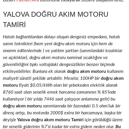
Bizleri
Hemen Ara
butonuna tıklayarak bizlere ulaşabilirsiniz.
YALOVA DOĞRU AKIM MOTORU
TAMIRI
Hatalı bağlantılardan dolayı oluşan dengesiz empedans, hatalı
sarım teknikleri (hem yeni doğru akım motoru için hem de
onarım edilenlerinde ) ve yalıtım şartları (sarımlardaki kısalıklar
ve açıklıklar), doğru akım motoru nominal sıcaklığını ve
güvenilirliğini tıpkı voltajdaki dengesizlikler benzer biçimde
etkileyebilirler. Bunlara ek olarak
doğru akım motoru
kullanım
maliyeti süratli şekilde artabilir. Mesela; 100HP bir
doğru akım
motoru
fiyatı $0.05/kWh olan bir şebekeden elektrik alarak
8760 saat olan senelik emek harcama zamanının % 85’inde
kullanılıyor ( bir yılda 7446 saat çalışıyor anlamına gelir) bu
doğru akım motoru
sarımlarında bir fazındaki 0.5 ohm’luk bir
direnç artışı, bu motorda 2000$ extra bir harcamaya, başka bir
deyişle
Yalova doğru akım motoru Tamiri
için görüldüğü üzere
bir senelik giderinin %7’si kadar bir extra gidere neden olur.
Bu