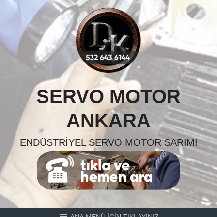
Skip
to
content
SERVO MOTOR
ANKARA
ENDÜSTRIYEL SERVO MOTOR SARIMI
ANA MENÜ İÇİN TIKLAYINIZ