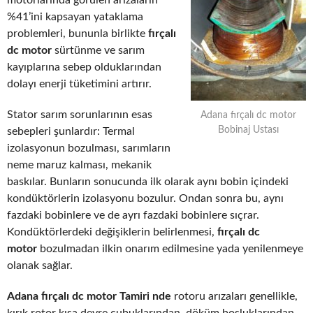
motorlarında görülen arızaların
%41’ini kapsayan yataklama
problemleri, bununla birlikte
fırçalı
dc motor
sürtünme ve sarım
kayıplarına sebep olduklarından
dolayı enerji tüketimini artırır.
Stator sarım sorunlarının esas
Adana fırçalı dc motor
Bobinaj Ustası
sebepleri şunlardır: Termal
izolasyonun bozulması, sarımların
neme maruz kalması, mekanik
baskılar. Bunların sonucunda ilk olarak aynı bobin içindeki
kondüktörlerin izolasyonu bozulur. Ondan sonra bu, aynı
fazdaki bobinlere ve de ayrı fazdaki bobinlere sıçrar.
Kondüktörlerdeki değişiklerin belirlenmesi,
fırçalı dc
motor
bozulmadan ilkin onarım edilmesine yada yenilenmeye
olanak sağlar.
Adana fırçalı dc motor Tamiri nde
rotoru arızaları genellikle,