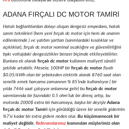
Ara
butonuna tıklayarak bizlere ulaşabilirsiniz.
ADANA FIRÇALI DC MOTOR TAMIRI
Hatalı bağlantılardan dolayı oluşan dengesiz empedans, hatalı
sarım teknikleri (hem yeni fırçalı dc motor için hem de onarım
edilenlerinde ) ve yalıtım şartları (sarımlardaki kısalıklar ve
açıklıklar), fırçalı dc motor nominal sıcaklığını ve güvenilirliğini
tıpkı voltajdaki dengesizlikler benzer biçimde etkileyebilirler.
Bunlara ek olarak
fırçalı dc motor
kullanım maliyeti süratli
şekilde artabilir. Mesela; 100HP bir
fırçalı dc motor
fiyatı
$0.05/kWh olan bir şebekeden elektrik alarak 8760 saat olan
senelik emek harcama zamanının % 85’inde kullanılıyor ( bir
yılda 7446 saat çalışıyor anlamına gelir) bu
fırçalı dc motor
sarımlarında bir fazındaki 0.5 ohm’luk bir direnç artışı, bu
motorda 2000$ extra bir harcamaya, başka bir deyişle
Adana
fırçalı dc motor Tamiri
için görüldüğü üzere bir senelik giderinin
%7’si kadar bir extra gidere neden olur.
Bu küçümsenecek bir
maliyet değildir.
Referanslarımız
kısmından müşterimiz olan