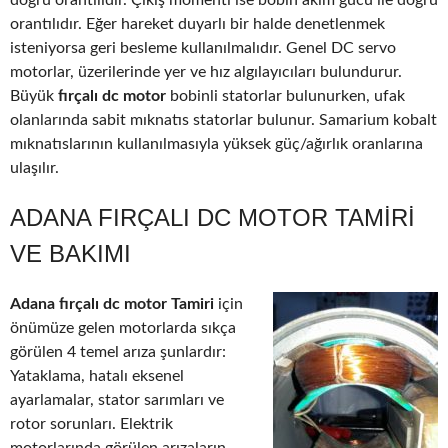
doğru orantılıdır. Çıkış momenti ise bobin akım gücü ile doğru
orantılıdır. Eğer hareket duyarlı bir halde denetlenmek
isteniyorsa geri besleme kullanılmalıdır. Genel DC servo
motorlar, üzerilerinde yer ve hız algılayıcıları bulundurur.
Büyük
fırçalı dc motor
bobinli statorlar bulunurken, ufak
olanlarında sabit mıknatıs statorlar bulunur. Samarium kobalt
mıknatıslarının kullanılmasıyla yüksek güç/ağırlık oranlarına
ulaşılır.
ADANA FIRÇALI DC MOTOR TAMIRI
VE BAKIMI
Adana fırçalı dc motor Tamiri
için
önümüze gelen motorlarda sıkça
görülen 4 temel arıza şunlardır:
Yataklama, hatalı eksenel
ayarlamalar, stator sarımları ve
rotor sorunları. Elektrik