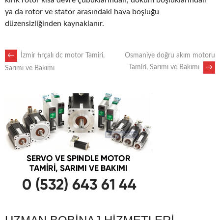
kırık rotor kısa devre çubuklarından, döküm boşluklarından
ya da rotor ve stator arasındaki hava boşluğu
düzensizliğinden kaynaklanır.
POST
←
İzmir fırçalı dc motor Tamiri,
Osmaniye doğru akım motoru
Tamiri, Sarımı ve Bakımı
→
Sarımı ve Bakımı
NAVIGATION