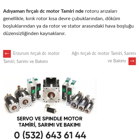
Adıyaman fırçalı dc motor Tamiri nde
rotoru arızaları
genellikle, kırık rotor kısa devre çubuklarından, döküm
boşluklarından ya da rotor ve stator arasındaki hava boşluğu
düzensizliğinden kaynaklanır.
POST
←
Erzurum fırçalı dc motor
Ağrı fırçalı dc motor Tamiri, Sarımı
ve Bakımı
→
Tamiri, Sarımı ve Bakımı
NAVIGATION