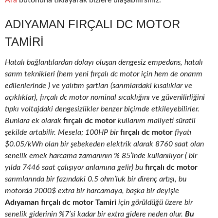
Ara
butonuna tıklayarak bizlere ulaşabilirsiniz.
ADIYAMAN FIRÇALI DC MOTOR
TAMIRI
Hatalı bağlantılardan dolayı oluşan dengesiz empedans, hatalı
sarım teknikleri (hem yeni fırçalı dc motor için hem de onarım
edilenlerinde ) ve yalıtım şartları (sarımlardaki kısalıklar ve
açıklıklar), fırçalı dc motor nominal sıcaklığını ve güvenilirliğini
tıpkı voltajdaki dengesizlikler benzer biçimde etkileyebilirler.
Bunlara ek olarak
fırçalı dc motor
kullanım maliyeti süratli
şekilde artabilir. Mesela; 100HP bir
fırçalı dc motor
fiyatı
$0.05/kWh olan bir şebekeden elektrik alarak 8760 saat olan
senelik emek harcama zamanının % 85’inde kullanılıyor ( bir
yılda 7446 saat çalışıyor anlamına gelir) bu
fırçalı dc motor
sarımlarında bir fazındaki 0.5 ohm’luk bir direnç artışı, bu
motorda 2000$ extra bir harcamaya, başka bir deyişle
Adıyaman fırçalı dc motor Tamiri
için görüldüğü üzere bir
senelik giderinin %7’si kadar bir extra gidere neden olur.
Bu