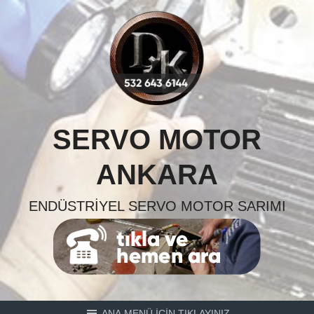
Skip
to
content
SERVO MOTOR
ANKARA
ENDÜSTRIYEL SERVO MOTOR SARIMI
ANA MENÜ İÇİN TIKLAYINIZ