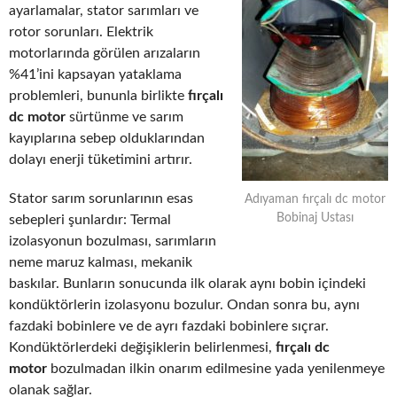
ayarlamalar, stator sarımları ve
rotor sorunları. Elektrik
motorlarında görülen arızaların
%41’ini kapsayan yataklama
problemleri, bununla birlikte
fırçalı
dc motor
sürtünme ve sarım
kayıplarına sebep olduklarından
dolayı enerji tüketimini artırır.
Stator sarım sorunlarının esas
Adıyaman fırçalı dc motor
Bobinaj Ustası
sebepleri şunlardır: Termal
izolasyonun bozulması, sarımların
neme maruz kalması, mekanik
baskılar. Bunların sonucunda ilk olarak aynı bobin içindeki
kondüktörlerin izolasyonu bozulur. Ondan sonra bu, aynı
fazdaki bobinlere ve de ayrı fazdaki bobinlere sıçrar.
Kondüktörlerdeki değişiklerin belirlenmesi,
fırçalı dc
motor
bozulmadan ilkin onarım edilmesine yada yenilenmeye
olanak sağlar.