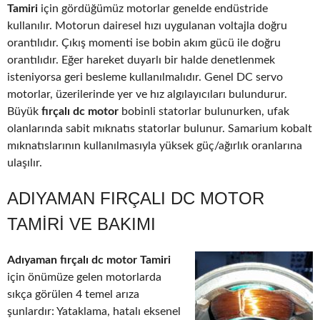
Tamiri
için gördüğümüz motorlar genelde endüstride
kullanılır. Motorun dairesel hızı uygulanan voltajla doğru
orantılıdır. Çıkış momenti ise bobin akım gücü ile doğru
orantılıdır. Eğer hareket duyarlı bir halde denetlenmek
isteniyorsa geri besleme kullanılmalıdır. Genel DC servo
motorlar, üzerilerinde yer ve hız algılayıcıları bulundurur.
Büyük
fırçalı dc motor
bobinli statorlar bulunurken, ufak
olanlarında sabit mıknatıs statorlar bulunur. Samarium kobalt
mıknatıslarının kullanılmasıyla yüksek güç/ağırlık oranlarına
ulaşılır.
ADIYAMAN FIRÇALI DC MOTOR
TAMIRI VE BAKIMI
Adıyaman fırçalı dc motor Tamiri
için önümüze gelen motorlarda
sıkça görülen 4 temel arıza
şunlardır: Yataklama, hatalı eksenel