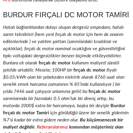
Ara
butonuna tıklayarak bizlere ulaşabilirsiniz.
BURDUR FIRÇALI DC MOTOR TAMIRI
Hatalı bağlantılardan dolayı oluşan dengesiz empedans, hatalı
sarım teknikleri (hem yeni fırçalı dc motor için hem de onarım
edilenlerinde ) ve yalıtım şartları (sarımlardaki kısalıklar ve
açıklıklar), fırçalı dc motor nominal sıcaklığını ve güvenilirliğini
tıpkı voltajdaki dengesizlikler benzer biçimde etkileyebilirler.
Bunlara ek olarak
fırçalı dc motor
kullanım maliyeti süratli
şekilde artabilir. Mesela; 100HP bir
fırçalı dc motor
fiyatı
$0.05/kWh olan bir şebekeden elektrik alarak 8760 saat olan
senelik emek harcama zamanının % 85’inde kullanılıyor ( bir
yılda 7446 saat çalışıyor anlamına gelir) bu
fırçalı dc motor
sarımlarında bir fazındaki 0.5 ohm’luk bir direnç artışı, bu
motorda 2000$ extra bir harcamaya, başka bir deyişle
Burdur
fırçalı dc motor Tamiri
için görüldüğü üzere bir senelik giderinin
%7’si kadar bir extra gidere neden olur.
Bu küçümsenecek bir
maliyet değildir.
Referanslarımız
kısmından müşterimiz olan