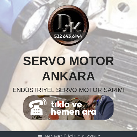
Skip
to
content
SERVO MOTOR
ANKARA
ENDÜSTRIYEL SERVO MOTOR SARIMI
ANA MENÜ İÇİN TIKLAYINIZ