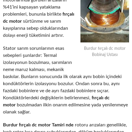
motorlarında görülen arızaların
%41’ini kapsayan yataklama
problemleri, bununla birlikte
fırçalı
dc motor
sürtünme ve sarım
kayıplarına sebep olduklarından
dolayı enerji tüketimini artırır.
Stator sarım sorunlarının esas
Burdur fırçalı dc motor
Bobinaj Ustası
sebepleri şunlardır: Termal
izolasyonun bozulması, sarımların
neme maruz kalması, mekanik
baskılar. Bunların sonucunda ilk olarak aynı bobin içindeki
kondüktörlerin izolasyonu bozulur. Ondan sonra bu, aynı
fazdaki bobinlere ve de ayrı fazdaki bobinlere sıçrar.
Kondüktörlerdeki değişiklerin belirlenmesi,
fırçalı dc
motor
bozulmadan ilkin onarım edilmesine yada yenilenmeye
olanak sağlar.
Burdur fırçalı dc motor Tamiri nde
rotoru arızaları genellikle,