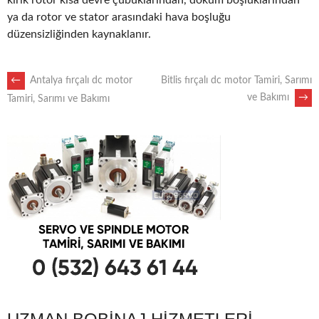
kırık rotor kısa devre çubuklarından, döküm boşluklarından
ya da rotor ve stator arasındaki hava boşluğu
düzensizliğinden kaynaklanır.
POST
←
Antalya fırçalı dc motor
Bitlis fırçalı dc motor Tamiri, Sarımı
ve Bakımı
→
Tamiri, Sarımı ve Bakımı
NAVIGATION