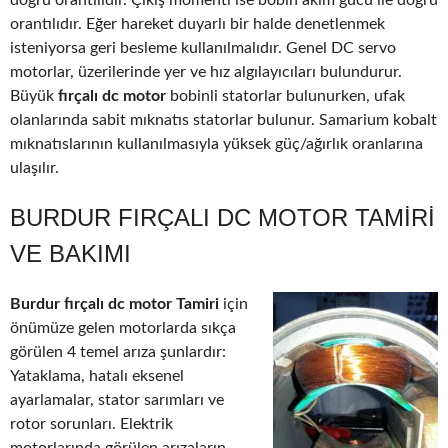
doğru orantılıdır. Çıkış momenti ise bobin akım gücü ile doğru
orantılıdır. Eğer hareket duyarlı bir halde denetlenmek
isteniyorsa geri besleme kullanılmalıdır. Genel DC servo
motorlar, üzerilerinde yer ve hız algılayıcıları bulundurur.
Büyük
fırçalı dc motor
bobinli statorlar bulunurken, ufak
olanlarında sabit mıknatıs statorlar bulunur. Samarium kobalt
mıknatıslarının kullanılmasıyla yüksek güç/ağırlık oranlarına
ulaşılır.
BURDUR FIRÇALI DC MOTOR TAMIRI
VE BAKIMI
Burdur fırçalı dc motor Tamiri
için
önümüze gelen motorlarda sıkça
görülen 4 temel arıza şunlardır:
Yataklama, hatalı eksenel
ayarlamalar, stator sarımları ve
rotor sorunları. Elektrik