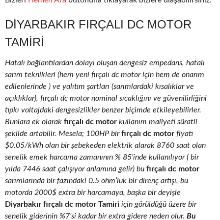
Bizleri
Hemen Ara
butonuna tıklayarak bizlere ulaşabilirsiniz.
DIYARBAKIR FIRÇALI DC MOTOR
TAMIRI
Hatalı bağlantılardan dolayı oluşan dengesiz empedans, hatalı
sarım teknikleri (hem yeni fırçalı dc motor için hem de onarım
edilenlerinde ) ve yalıtım şartları (sarımlardaki kısalıklar ve
açıklıklar), fırçalı dc motor nominal sıcaklığını ve güvenilirliğini
tıpkı voltajdaki dengesizlikler benzer biçimde etkileyebilirler.
Bunlara ek olarak
fırçalı dc motor
kullanım maliyeti süratli
şekilde artabilir. Mesela; 100HP bir
fırçalı dc motor
fiyatı
$0.05/kWh olan bir şebekeden elektrik alarak 8760 saat olan
senelik emek harcama zamanının % 85’inde kullanılıyor ( bir
yılda 7446 saat çalışıyor anlamına gelir) bu
fırçalı dc motor
sarımlarında bir fazındaki 0.5 ohm’luk bir direnç artışı, bu
motorda 2000$ extra bir harcamaya, başka bir deyişle
Diyarbakır fırçalı dc motor Tamiri
için görüldüğü üzere bir
senelik giderinin %7’si kadar bir extra gidere neden olur.
Bu