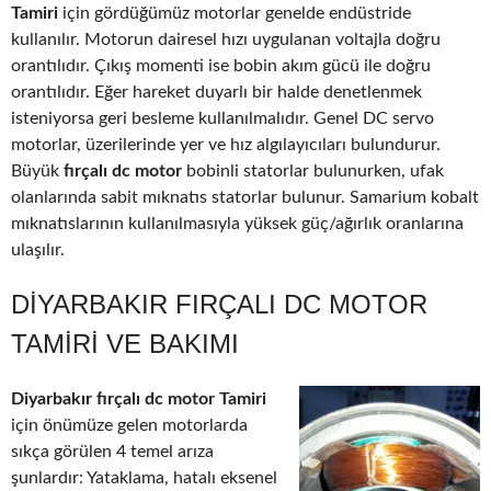
Tamiri
için gördüğümüz motorlar genelde endüstride
kullanılır. Motorun dairesel hızı uygulanan voltajla doğru
orantılıdır. Çıkış momenti ise bobin akım gücü ile doğru
orantılıdır. Eğer hareket duyarlı bir halde denetlenmek
isteniyorsa geri besleme kullanılmalıdır. Genel DC servo
motorlar, üzerilerinde yer ve hız algılayıcıları bulundurur.
Büyük
fırçalı dc motor
bobinli statorlar bulunurken, ufak
olanlarında sabit mıknatıs statorlar bulunur. Samarium kobalt
mıknatıslarının kullanılmasıyla yüksek güç/ağırlık oranlarına
ulaşılır.
DIYARBAKIR FIRÇALI DC MOTOR
TAMIRI VE BAKIMI
Diyarbakır fırçalı dc motor Tamiri
için önümüze gelen motorlarda
sıkça görülen 4 temel arıza
şunlardır: Yataklama, hatalı eksenel