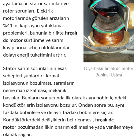
ayarlamalar, stator sarımları ve
rotor sorunları. Elektrik
motorlarında görülen arızaların
%41’ini kapsayan yataklama
problemleri, bununla birlikte
fırçalı
dc motor
sürtünme ve sarım
kayıplarına sebep olduklarından
dolayı enerji tüketimini artırır.
Stator sarım sorunlarının esas
Diyarbakır fırçalı dc motor
Bobinaj Ustası
sebepleri şunlardır: Termal
izolasyonun bozulması, sarımların
neme maruz kalması, mekanik
baskılar. Bunların sonucunda ilk olarak aynı bobin içindeki
kondüktörlerin izolasyonu bozulur. Ondan sonra bu, aynı
fazdaki bobinlere ve de ayrı fazdaki bobinlere sıçrar.
Kondüktörlerdeki değişiklerin belirlenmesi,
fırçalı dc
motor
bozulmadan ilkin onarım edilmesine yada yenilenmeye
olanak sağlar.