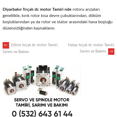
Diyarbakır fırçalı dc motor Tamiri nde
rotoru arızaları
genellikle, kırık rotor kısa devre çubuklarından, döküm
boşluklarından ya da rotor ve stator arasındaki hava boşluğu
düzensizliğinden kaynaklanır.
POST
←
Edirne fırçalı dc motor Tamiri,
Hatay fırçalı dc motor Tamiri,
Sarımı ve Bakımı
→
Sarımı ve Bakımı
NAVIGATION