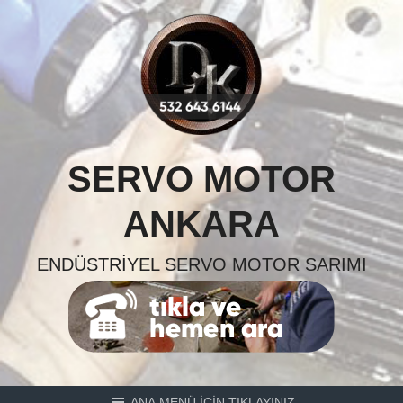
Skip
to
content
SERVO MOTOR
ANKARA
ENDÜSTRIYEL SERVO MOTOR SARIMI
ANA MENÜ İÇİN TIKLAYINIZ