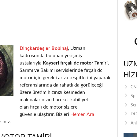
Dinçkardeşler Bobinaj
, Uzman
kadrosunda bulunan yetişmiş
UZ
ustalarıyla
Kayseri fırçalı dc motor Tamiri
,
Sarımı ve Bakımı servislerinde fırçalı dc
HIZ
motor için gerekli arıza tespitlerini yaparak
referanslarında da rahatlıkla görüleceği
CNC
üzere üretim hızınızı kesmeden
Spi
makinalarınızın hareket kabiliyeti
Ser
olan fırçalı dc motor sizlere
güvenle ulaştırır. Bizleri
Hemen Ara
DC 
siniz.
Ank
 MOTOR TAMIRI