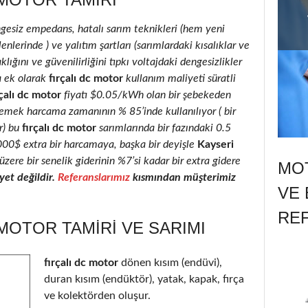
ngesiz empedans, hatalı sarım teknikleri (hem yeni
enlerinde ) ve yalıtım şartları (sarımlardaki kısalıklar ve
klığını ve güvenilirliğini tıpkı voltajdaki dengesizlikler
a ek olarak
fırçalı dc motor
kullanım maliyeti süratli
çalı dc motor
fiyatı $0.05/kWh olan bir şebekeden
 emek harcama zamanının % 85’inde kullanılıyor ( bir
r) bu
fırçalı dc motor
sarımlarında bir fazındaki 0.5
2000$ extra bir harcamaya, başka bir deyişle
Kayseri
üzere bir senelik giderinin %7’si kadar bir extra gidere
MOT
et değildir.
Referanslarımız
kısmından müşterimiz
VE 
RE
 MOTOR TAMIRI VE SARIMI
fırçalı dc motor
dönen kısım (endüvi),
duran kısım (endüktör), yatak, kapak, fırça
ve kolektörden oluşur.