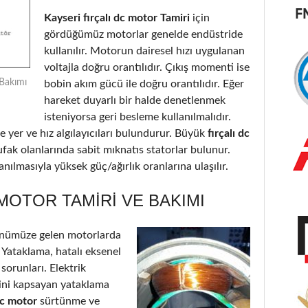
Kayseri fırçalı dc motor Tamiri
için
gördüğümüz motorlar genelde endüstride
kullanılır. Motorun dairesel hızı uygulanan
voltajla doğru orantılıdır. Çıkış momenti ise
 Bakımı
bobin akım gücü ile doğru orantılıdır. Eğer
hareket duyarlı bir halde denetlenmek
isteniyorsa geri besleme kullanılmalıdır.
 yer ve hız algılayıcıları bulundurur. Büyük
fırçalı dc
ufak olanlarında sabit mıknatıs statorlar bulunur.
nılmasıyla yüksek güç/ağırlık oranlarına ulaşılır.
 MOTOR TAMIRI VE BAKIMI
önümüze gelen motorlarda
: Yataklama, hatalı eksenel
 sorunları. Elektrik
’ini kapsayan yataklama
 dc motor
sürtünme ve