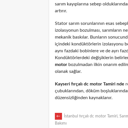
sarım kayıplarına sebep olduklarından
artırır.
Stator sarım sorunlarının esas sebepl
izolasyonun bozulması, sarımların n
mekanik baskılar. Bunların sonucunda
içindeki kondüktörlerin izolasyonu 
aynı fazdaki bobinlere ve de ayrı fazd
Kondüktörlerdeki değişiklerin belirl
motor
bozulmadan ilkin onarım edil
olanak sağlar.
Kayseri fırçalı dc motor Tamiri nde
ro
çubuklarından, döküm boşluklarından
düzensizliğinden kaynaklanır.
POST
←
İstanbul fırçalı dc motor Tamiri, Sarı
Bakımı