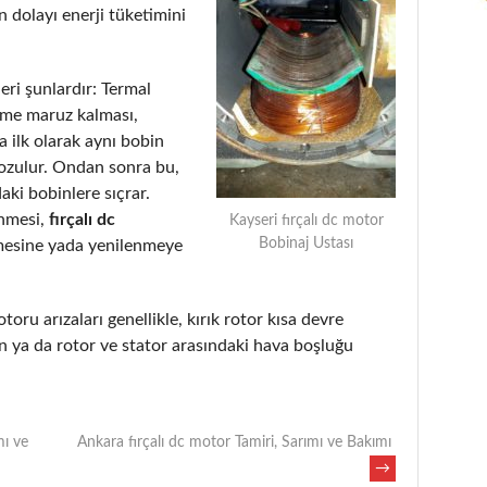
 dolayı enerji tüketimini
eri şunlardır: Termal
eme maruz kalması,
 ilk olarak aynı bobin
bozulur. Ondan sonra bu,
aki bobinlere sıçrar.
enmesi,
fırçalı dc
Kayseri fırçalı dc motor
Bobinaj Ustası
mesine yada yenilenmeye
toru arızaları genellikle, kırık rotor kısa devre
 ya da rotor ve stator arasındaki hava boşluğu
mı ve
Ankara fırçalı dc motor Tamiri, Sarımı ve Bakımı
→