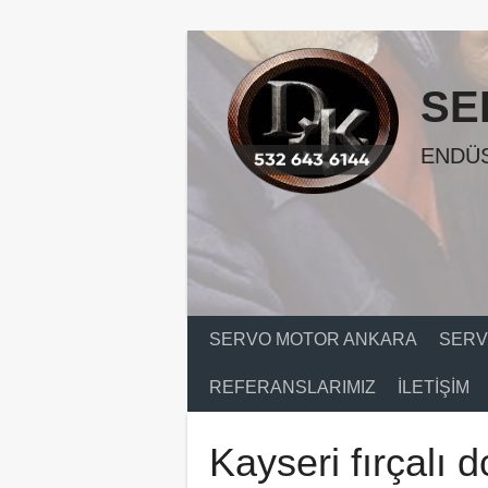
Skip
to
content
SE
ENDÜS
SERVO MOTOR ANKARA
SERV
REFERANSLARIMIZ
İLETIŞIM
Kayseri fırçalı 