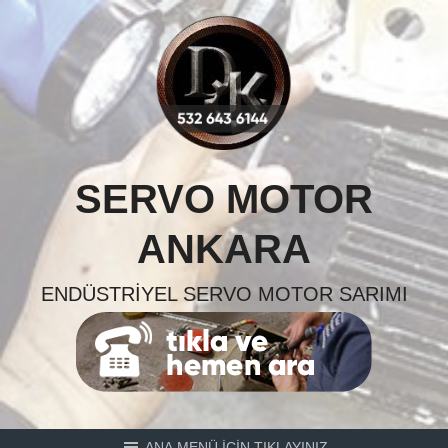
Skip
to
content
SERVO MOTOR
ANKARA
ENDÜSTRIYEL SERVO MOTOR SARIMI
ANA MENÜ İÇİN TIKLAYINIZ