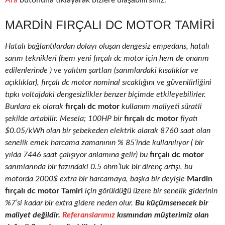
Ara
butonuna tıklayarak bizlere ulaşabilirsiniz.
MARDIN FIRÇALI DC MOTOR TAMIRI
Hatalı bağlantılardan dolayı oluşan dengesiz empedans, hatalı
sarım teknikleri (hem yeni fırçalı dc motor için hem de onarım
edilenlerinde ) ve yalıtım şartları (sarımlardaki kısalıklar ve
açıklıklar), fırçalı dc motor nominal sıcaklığını ve güvenilirliğini
tıpkı voltajdaki dengesizlikler benzer biçimde etkileyebilirler.
Bunlara ek olarak
fırçalı dc motor
kullanım maliyeti süratli
şekilde artabilir. Mesela; 100HP bir
fırçalı dc motor
fiyatı
$0.05/kWh olan bir şebekeden elektrik alarak 8760 saat olan
senelik emek harcama zamanının % 85’inde kullanılıyor ( bir
yılda 7446 saat çalışıyor anlamına gelir) bu
fırçalı dc motor
sarımlarında bir fazındaki 0.5 ohm’luk bir direnç artışı, bu
motorda 2000$ extra bir harcamaya, başka bir deyişle
Mardin
fırçalı dc motor Tamiri
için görüldüğü üzere bir senelik giderinin
%7’si kadar bir extra gidere neden olur.
Bu küçümsenecek bir
maliyet değildir.
Referanslarımız
kısmından müşterimiz olan