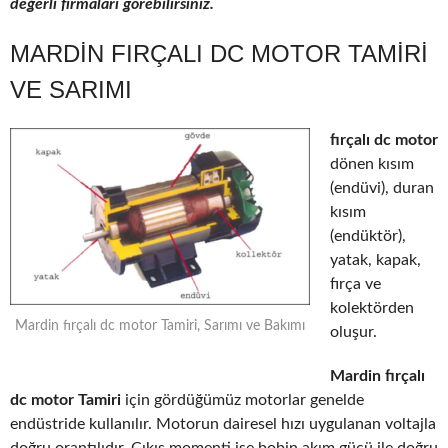
değerli firmaları görebilirsiniz.
MARDIN FIRÇALI DC MOTOR TAMIRI
VE SARIMI
fırçalı dc motor
dönen kısım
(endüvi), duran
kısım
(endüktör),
yatak, kapak,
fırça ve
kolektörden
Mardin fırçalı dc motor Tamiri, Sarımı ve Bakımı
oluşur.
Mardin fırçalı
dc motor Tamiri
için gördüğümüz motorlar genelde
endüstride kullanılır. Motorun dairesel hızı uygulanan voltajla