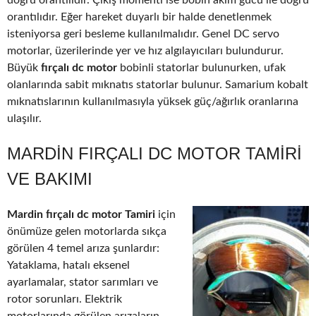
doğru orantılıdır. Çıkış momenti ise bobin akım gücü ile doğru
orantılıdır. Eğer hareket duyarlı bir halde denetlenmek
isteniyorsa geri besleme kullanılmalıdır. Genel DC servo
motorlar, üzerilerinde yer ve hız algılayıcıları bulundurur.
Büyük
fırçalı dc motor
bobinli statorlar bulunurken, ufak
olanlarında sabit mıknatıs statorlar bulunur. Samarium kobalt
mıknatıslarının kullanılmasıyla yüksek güç/ağırlık oranlarına
ulaşılır.
MARDIN FIRÇALI DC MOTOR TAMIRI
VE BAKIMI
Mardin fırçalı dc motor Tamiri
için
önümüze gelen motorlarda sıkça
görülen 4 temel arıza şunlardır:
Yataklama, hatalı eksenel
ayarlamalar, stator sarımları ve
rotor sorunları. Elektrik