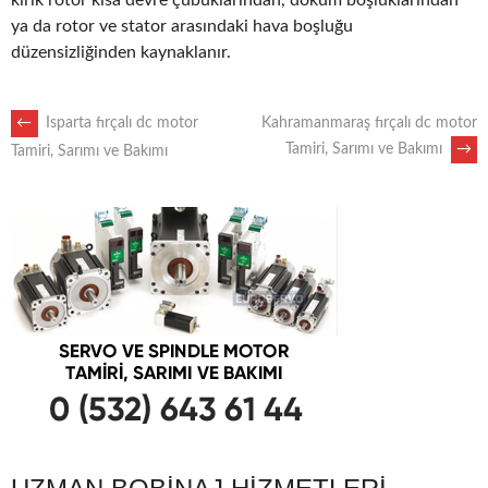
kırık rotor kısa devre çubuklarından, döküm boşluklarından
ya da rotor ve stator arasındaki hava boşluğu
düzensizliğinden kaynaklanır.
POST
←
Isparta fırçalı dc motor
Kahramanmaraş fırçalı dc motor
Tamiri, Sarımı ve Bakımı
→
Tamiri, Sarımı ve Bakımı
NAVIGATION