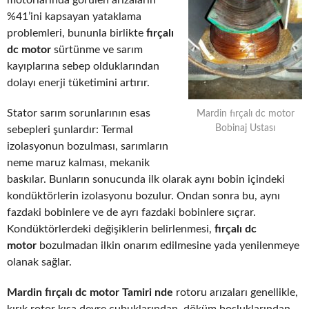
motorlarında görülen arızaların
%41’ini kapsayan yataklama
problemleri, bununla birlikte
fırçalı
dc motor
sürtünme ve sarım
kayıplarına sebep olduklarından
dolayı enerji tüketimini artırır.
Stator sarım sorunlarının esas
Mardin fırçalı dc motor
Bobinaj Ustası
sebepleri şunlardır: Termal
izolasyonun bozulması, sarımların
neme maruz kalması, mekanik
baskılar. Bunların sonucunda ilk olarak aynı bobin içindeki
kondüktörlerin izolasyonu bozulur. Ondan sonra bu, aynı
fazdaki bobinlere ve de ayrı fazdaki bobinlere sıçrar.
Kondüktörlerdeki değişiklerin belirlenmesi,
fırçalı dc
motor
bozulmadan ilkin onarım edilmesine yada yenilenmeye
olanak sağlar.
Mardin fırçalı dc motor Tamiri nde
rotoru arızaları genellikle,