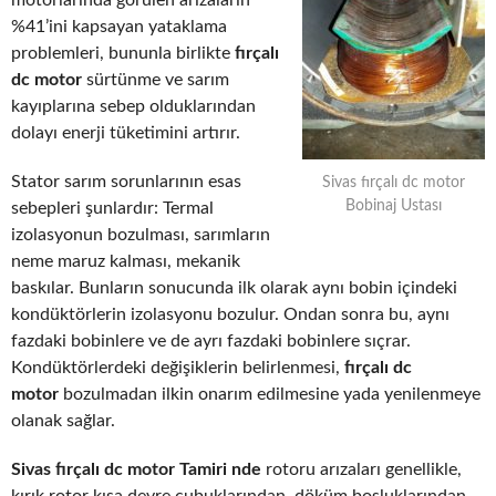
motorlarında görülen arızaların
%41’ini kapsayan yataklama
problemleri, bununla birlikte
fırçalı
dc motor
sürtünme ve sarım
kayıplarına sebep olduklarından
dolayı enerji tüketimini artırır.
Stator sarım sorunlarının esas
Sivas fırçalı dc motor
Bobinaj Ustası
sebepleri şunlardır: Termal
izolasyonun bozulması, sarımların
neme maruz kalması, mekanik
baskılar. Bunların sonucunda ilk olarak aynı bobin içindeki
kondüktörlerin izolasyonu bozulur. Ondan sonra bu, aynı
fazdaki bobinlere ve de ayrı fazdaki bobinlere sıçrar.
Kondüktörlerdeki değişiklerin belirlenmesi,
fırçalı dc
motor
bozulmadan ilkin onarım edilmesine yada yenilenmeye
olanak sağlar.
Sivas fırçalı dc motor Tamiri nde
rotoru arızaları genellikle,