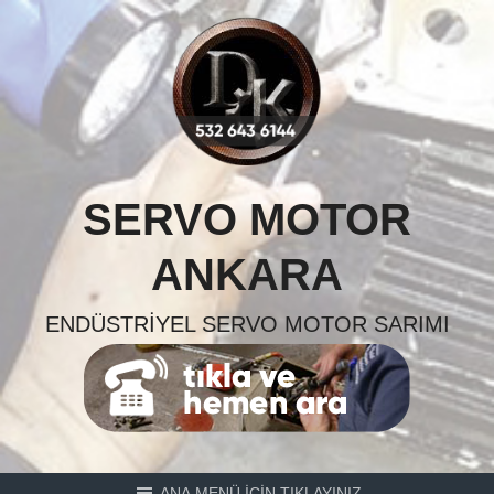
Skip
to
content
SERVO MOTOR
ANKARA
ENDÜSTRIYEL SERVO MOTOR SARIMI
ANA MENÜ İÇİN TIKLAYINIZ