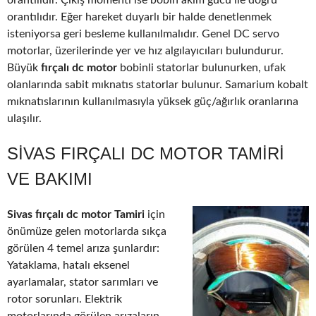
orantılıdır. Çıkış momenti ise bobin akım gücü ile doğru
orantılıdır. Eğer hareket duyarlı bir halde denetlenmek
isteniyorsa geri besleme kullanılmalıdır. Genel DC servo
motorlar, üzerilerinde yer ve hız algılayıcıları bulundurur.
Büyük
fırçalı dc motor
bobinli statorlar bulunurken, ufak
olanlarında sabit mıknatıs statorlar bulunur. Samarium kobalt
mıknatıslarının kullanılmasıyla yüksek güç/ağırlık oranlarına
ulaşılır.
SIVAS FIRÇALI DC MOTOR TAMIRI
VE BAKIMI
Sivas fırçalı dc motor Tamiri
için
önümüze gelen motorlarda sıkça
görülen 4 temel arıza şunlardır:
Yataklama, hatalı eksenel
ayarlamalar, stator sarımları ve
rotor sorunları. Elektrik