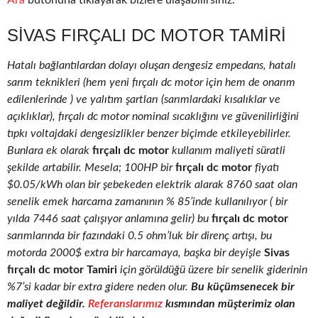
Ara
butonuna tıklayarak bizlere ulaşabilirsiniz.
SIVAS FIRÇALI DC MOTOR TAMIRI
Hatalı bağlantılardan dolayı oluşan dengesiz empedans, hatalı
sarım teknikleri (hem yeni fırçalı dc motor için hem de onarım
edilenlerinde ) ve yalıtım şartları (sarımlardaki kısalıklar ve
açıklıklar), fırçalı dc motor nominal sıcaklığını ve güvenilirliğini
tıpkı voltajdaki dengesizlikler benzer biçimde etkileyebilirler.
Bunlara ek olarak
fırçalı dc motor
kullanım maliyeti süratli
şekilde artabilir. Mesela; 100HP bir
fırçalı dc motor
fiyatı
$0.05/kWh olan bir şebekeden elektrik alarak 8760 saat olan
senelik emek harcama zamanının % 85’inde kullanılıyor ( bir
yılda 7446 saat çalışıyor anlamına gelir) bu
fırçalı dc motor
sarımlarında bir fazındaki 0.5 ohm’luk bir direnç artışı, bu
motorda 2000$ extra bir harcamaya, başka bir deyişle
Sivas
fırçalı dc motor Tamiri
için görüldüğü üzere bir senelik giderinin
%7’si kadar bir extra gidere neden olur.
Bu küçümsenecek bir
maliyet değildir.
Referanslarımız
kısmından müşterimiz olan