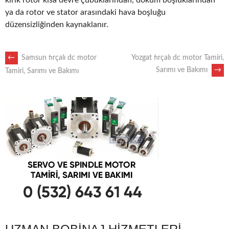
kırık rotor kısa devre çubuklarından, döküm boşluklarından
ya da rotor ve stator arasındaki hava boşluğu
düzensizliğinden kaynaklanır.
POST
←
Samsun fırçalı dc motor
Yozgat fırçalı dc motor Tamiri,
Sarımı ve Bakımı
→
Tamiri, Sarımı ve Bakımı
NAVIGATION