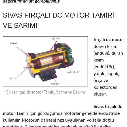
değerli firmaları görebilirsiniz.
SIVAS FIRÇALI DC MOTOR TAMIRI
VE SARIMI
fırçalı dc motor
dönen kısım
(endüvi), duran
kısım
(endüktör),
yatak, kapak,
fırça ve
kolektörden
Sivas fırçalı dc motor Tamiri, Sarımı ve Bakımı
oluşur.
Sivas fırçalı dc
motor Tamiri
için gördüğümüz motorlar genelde endüstride
kullanılır. Motorun dairesel hızı uygulanan voltajla doğru