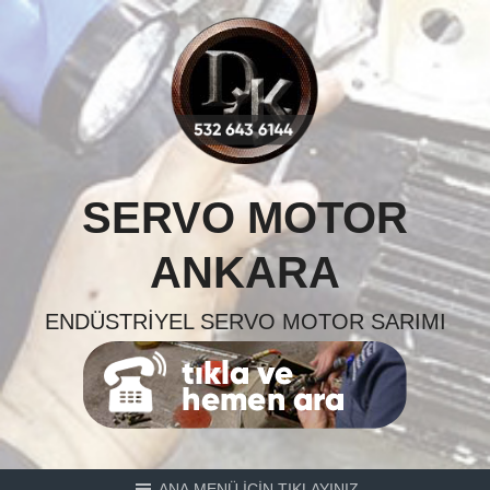
Skip
to
content
SERVO MOTOR
ANKARA
ENDÜSTRIYEL SERVO MOTOR SARIMI
ANA MENÜ İÇİN TIKLAYINIZ