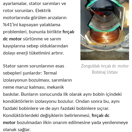
ayarlamalar, stator sarımları ve
rotor sorunları. Elektrik
motorlarında görülen arızaların
%41’ini kapsayan yataklama
problemleri, bununla birlikte
fırçalı
dc motor
sürtünme ve sarım
kayıplarına sebep olduklarından
dolayı enerji tüketimini artırır.
Stator sarım sorunlarının esas
Zonguldak fırçalı dc motor
Bobinaj Ustası
sebepleri şunlardır: Termal
izolasyonun bozulması, sarımların
neme maruz kalması, mekanik
baskılar. Bunların sonucunda ilk olarak aynı bobin içindeki
kondüktörlerin izolasyonu bozulur. Ondan sonra bu, aynı
fazdaki bobinlere ve de ayrı fazdaki bobinlere sıçrar.
Kondüktörlerdeki değişiklerin belirlenmesi,
fırçalı dc
motor
bozulmadan ilkin onarım edilmesine yada yenilenmeye
olanak sağlar.