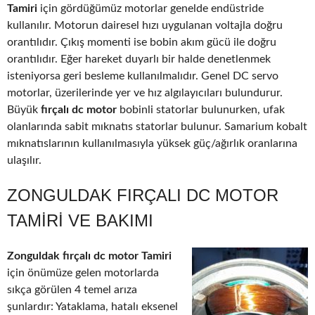
Tamiri
için gördüğümüz motorlar genelde endüstride
kullanılır. Motorun dairesel hızı uygulanan voltajla doğru
orantılıdır. Çıkış momenti ise bobin akım gücü ile doğru
orantılıdır. Eğer hareket duyarlı bir halde denetlenmek
isteniyorsa geri besleme kullanılmalıdır. Genel DC servo
motorlar, üzerilerinde yer ve hız algılayıcıları bulundurur.
Büyük
fırçalı dc motor
bobinli statorlar bulunurken, ufak
olanlarında sabit mıknatıs statorlar bulunur. Samarium kobalt
mıknatıslarının kullanılmasıyla yüksek güç/ağırlık oranlarına
ulaşılır.
ZONGULDAK FIRÇALI DC MOTOR
TAMIRI VE BAKIMI
Zonguldak fırçalı dc motor Tamiri
için önümüze gelen motorlarda
sıkça görülen 4 temel arıza
şunlardır: Yataklama, hatalı eksenel