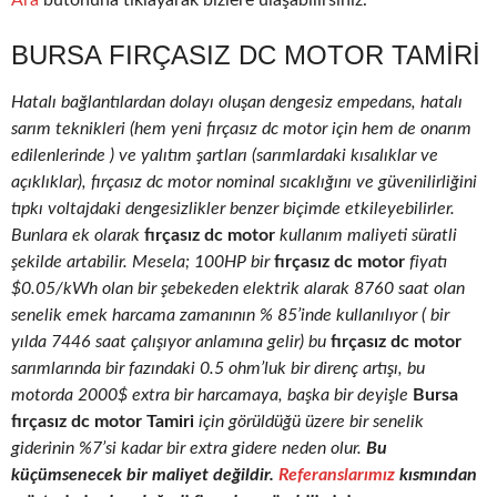
Ara
butonuna tıklayarak bizlere ulaşabilirsiniz.
BURSA FIRÇASIZ DC MOTOR TAMIRI
Hatalı bağlantılardan dolayı oluşan dengesiz empedans, hatalı
sarım teknikleri (hem yeni fırçasız dc motor için hem de onarım
edilenlerinde ) ve yalıtım şartları (sarımlardaki kısalıklar ve
açıklıklar), fırçasız dc motor nominal sıcaklığını ve güvenilirliğini
tıpkı voltajdaki dengesizlikler benzer biçimde etkileyebilirler.
Bunlara ek olarak
fırçasız dc motor
kullanım maliyeti süratli
şekilde artabilir. Mesela; 100HP bir
fırçasız dc motor
fiyatı
$0.05/kWh olan bir şebekeden elektrik alarak 8760 saat olan
senelik emek harcama zamanının % 85’inde kullanılıyor ( bir
yılda 7446 saat çalışıyor anlamına gelir) bu
fırçasız dc motor
sarımlarında bir fazındaki 0.5 ohm’luk bir direnç artışı, bu
motorda 2000$ extra bir harcamaya, başka bir deyişle
Bursa
fırçasız dc motor Tamiri
için görüldüğü üzere bir senelik
giderinin %7’si kadar bir extra gidere neden olur.
Bu
küçümsenecek bir maliyet değildir.
Referanslarımız
kısmından