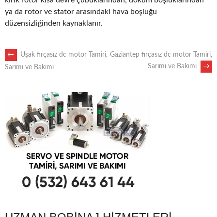
kırık rotor kısa devre çubuklarından, döküm boşluklarından
ya da rotor ve stator arasındaki hava boşluğu
düzensizliğinden kaynaklanır.
POST
←
Uşak fırçasız dc motor Tamiri,
Gaziantep fırçasız dc motor Tamiri,
Sarımı ve Bakımı
→
Sarımı ve Bakımı
NAVIGATION