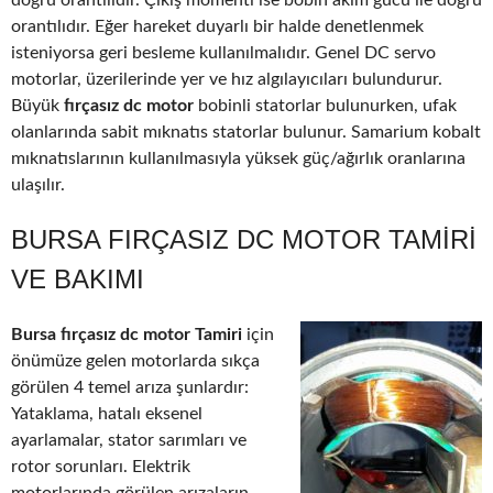
doğru orantılıdır. Çıkış momenti ise bobin akım gücü ile doğru
orantılıdır. Eğer hareket duyarlı bir halde denetlenmek
isteniyorsa geri besleme kullanılmalıdır. Genel DC servo
motorlar, üzerilerinde yer ve hız algılayıcıları bulundurur.
Büyük
fırçasız dc motor
bobinli statorlar bulunurken, ufak
olanlarında sabit mıknatıs statorlar bulunur. Samarium kobalt
mıknatıslarının kullanılmasıyla yüksek güç/ağırlık oranlarına
ulaşılır.
BURSA FIRÇASIZ DC MOTOR TAMIRI
VE BAKIMI
Bursa fırçasız dc motor Tamiri
için
önümüze gelen motorlarda sıkça
görülen 4 temel arıza şunlardır:
Yataklama, hatalı eksenel
ayarlamalar, stator sarımları ve
rotor sorunları. Elektrik