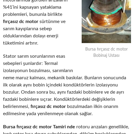
motorlarında görülen arızaların
%41’ini kapsayan yataklama
problemleri, bununla birlikte
fırçasız dc motor
sürtünme ve
sarım kayıplarına sebep
olduklarından dolayı enerji
tüketimini artırır.
Bursa fırçasız dc motor
Bobinaj Ustası
Stator sarım sorunlarının esas
sebepleri şunlardır: Termal
izolasyonun bozulması, sarımların
neme maruz kalması, mekanik baskılar. Bunların sonucunda
ilk olarak aynı bobin içindeki kondüktörlerin izolasyonu
bozulur. Ondan sonra bu, aynı fazdaki bobinlere ve de ayrı
fazdaki bobinlere sıçrar. Kondüktörlerdeki değişiklerin
belirlenmesi,
fırçasız dc motor
bozulmadan ilkin onarım
edilmesine yada yenilenmeye olanak sağlar.
Bursa fırçasız dc motor Tamiri nde
rotoru arızaları genellikle,