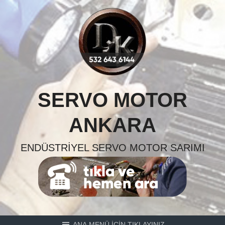
Skip
to
content
SERVO MOTOR
ANKARA
ENDÜSTRIYEL SERVO MOTOR SARIMI
ANA MENÜ İÇİN TIKLAYINIZ