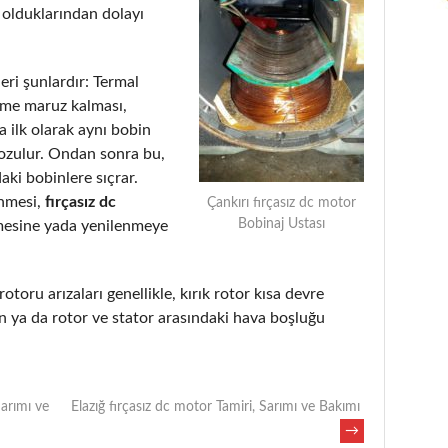
 olduklarından dolayı
eri şunlardır: Termal
eme maruz kalması,
 ilk olarak aynı bobin
bozulur. Ondan sonra bu,
aki bobinlere sıçrar.
enmesi,
fırçasız dc
Çankırı fırçasız dc motor
Bobinaj Ustası
mesine yada yenilenmeye
rotoru arızaları genellikle, kırık rotor kısa devre
 ya da rotor ve stator arasındaki hava boşluğu
Sarımı ve
Elazığ fırçasız dc motor Tamiri, Sarımı ve Bakımı
→