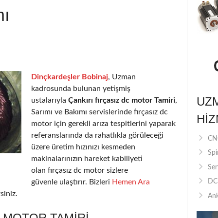
mı
Dinçkardeşler Bobinaj
, Uzman
kadrosunda bulunan yetişmiş
UZ
ustalarıyla
Çankırı fırçasız dc motor Tamiri
,
Sarımı ve Bakımı servislerinde fırçasız dc
HIZ
motor için gerekli arıza tespitlerini yaparak
referanslarında da rahatlıkla görüleceği
CNC
üzere üretim hızınızı kesmeden
Spi
makinalarınızın hareket kabiliyeti
Ser
olan fırçasız dc motor sizlere
güvenle ulaştırır. Bizleri
Hemen Ara
DC 
siniz.
Ank
C MOTOR TAMIRI