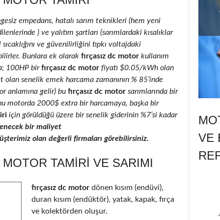
ngesiz empedans, hatalı sarım teknikleri (hem yeni
lenlerinde ) ve yalıtım şartları (sarımlardaki kısalıklar
 sıcaklığını ve güvenilirliğini tıpkı voltajdaki
ilirler. Bunlara ek olarak
fırçasız dc motor
kullanım
la; 100HP bir
fırçasız dc motor
fiyatı $0.05/kWh olan
at olan senelik emek harcama zamanının % 85’inde
ıyor anlamına gelir) bu
fırçasız dc motor
sarımlarında bir
ı, bu motorda 2000$ extra bir harcamaya, başka bir
ri
için görüldüğü üzere bir senelik giderinin %7’si kadar
MOT
necek bir maliyet
VE 
terimiz olan değerli firmaları görebilirsiniz.
RE
C MOTOR TAMIRI VE SARIMI
fırçasız dc motor
dönen kısım (endüvi),
duran kısım (endüktör), yatak, kapak, fırça
ve kolektörden oluşur.