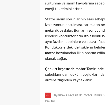
sürtünme ve sarım kayıplarına sebep
enerji tüketimini artırır.
Stator sarım sorunlarının esas sebepl
izolasyonun bozulması, sarımların n
mekanik baskılar. Bunların sonucunda
içindeki kondüktörlerin izolasyonu 
aynı fazdaki bobinlere ve de ayrı fazd
Kondüktörlerdeki değişiklerin belirl
motor
bozulmadan ilkin onarım edil
olanak sağlar.
Çankırı fırçasız dc motor Tamiri nde
çubuklarından, döküm boşluklarından
düzensizliğinden kaynaklanır.
POST
←
Diyarbakır fırçasız dc motor Tamiri, 
Bakımı