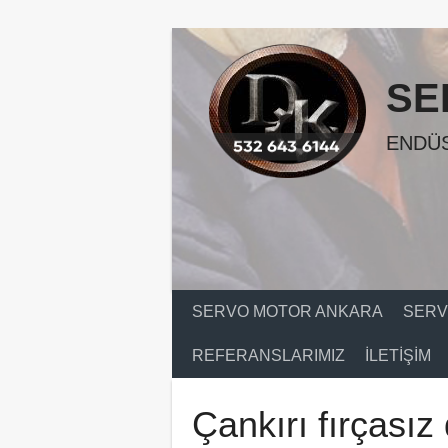
Skip
to
content
SE
ENDÜS
SERVO MOTOR ANKARA
SERV
REFERANSLARIMIZ
İLETIŞIM
Çankırı fırçasız