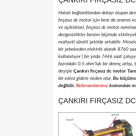
Hatalı bağlantılardan dolayı oluşan de
fırçasız dc motor için hem de onarım edi
ve açıklıklar), fırçasız dc motor nominal
dengesizlikler benzer biçimde etkileyeb
maliyeti süratli şekilde artabilir. Mese
bir şebekeden elektrik alarak 8760 sa
kullanılıyor ( bir yılda 7446 saat çalış
fazındaki 0.5 ohm’luk bir direnç artış
deyişle
Çankırı fırçasız dc motor Tami
bir extra gidere neden olur.
Bu küçümse
değildir.
Referanslarımız
kısmından müş
ÇANKIRI FIRÇASIZ D