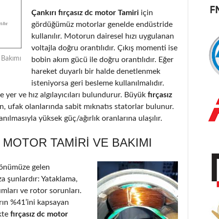
Çankırı fırçasız dc motor Tamiri
için
gördüğümüz motorlar genelde endüstride
kullanılır. Motorun dairesel hızı uygulanan
voltajla doğru orantılıdır. Çıkış momenti ise
e Bakımı
bobin akım gücü ile doğru orantılıdır. Eğer
hareket duyarlı bir halde denetlenmek
isteniyorsa geri besleme kullanılmalıdır.
 yer ve hız algılayıcıları bulundurur. Büyük
fırçasız
n, ufak olanlarında sabit mıknatıs statorlar bulunur.
nılmasıyla yüksek güç/ağırlık oranlarına ulaşılır.
C MOTOR TAMIRI VE BAKIMI
 önümüze gelen
a şunlardır: Yataklama,
ımları ve rotor sorunları.
arın %41’ini kapsayan
kte
fırçasız dc motor