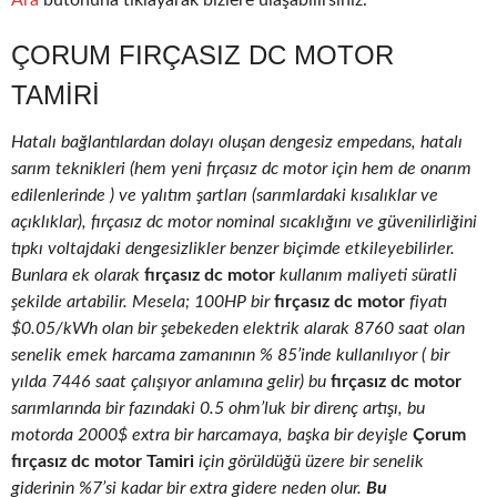
Ara
butonuna tıklayarak bizlere ulaşabilirsiniz.
ÇORUM FIRÇASIZ DC MOTOR
TAMIRI
Hatalı bağlantılardan dolayı oluşan dengesiz empedans, hatalı
sarım teknikleri (hem yeni fırçasız dc motor için hem de onarım
edilenlerinde ) ve yalıtım şartları (sarımlardaki kısalıklar ve
açıklıklar), fırçasız dc motor nominal sıcaklığını ve güvenilirliğini
tıpkı voltajdaki dengesizlikler benzer biçimde etkileyebilirler.
Bunlara ek olarak
fırçasız dc motor
kullanım maliyeti süratli
şekilde artabilir. Mesela; 100HP bir
fırçasız dc motor
fiyatı
$0.05/kWh olan bir şebekeden elektrik alarak 8760 saat olan
senelik emek harcama zamanının % 85’inde kullanılıyor ( bir
yılda 7446 saat çalışıyor anlamına gelir) bu
fırçasız dc motor
sarımlarında bir fazındaki 0.5 ohm’luk bir direnç artışı, bu
motorda 2000$ extra bir harcamaya, başka bir deyişle
Çorum
fırçasız dc motor Tamiri
için görüldüğü üzere bir senelik
giderinin %7’si kadar bir extra gidere neden olur.
Bu