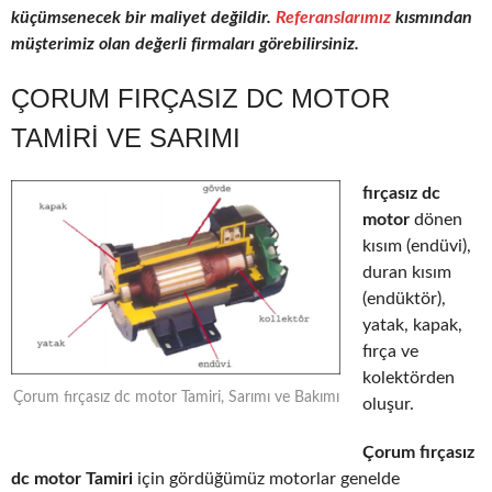
küçümsenecek bir maliyet değildir.
Referanslarımız
kısmından
müşterimiz olan değerli firmaları görebilirsiniz.
ÇORUM FIRÇASIZ DC MOTOR
TAMIRI VE SARIMI
fırçasız dc
motor
dönen
kısım (endüvi),
duran kısım
(endüktör),
yatak, kapak,
fırça ve
kolektörden
Çorum fırçasız dc motor Tamiri, Sarımı ve Bakımı
oluşur.
Çorum fırçasız
dc motor Tamiri
için gördüğümüz motorlar genelde