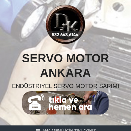
Skip
to
content
SERVO MOTOR
ANKARA
ENDÜSTRIYEL SERVO MOTOR SARIMI
ANA MENÜ İÇİN TIKLAYINIZ