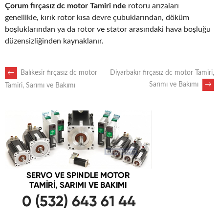
Çorum fırçasız dc motor Tamiri nde
rotoru arızaları
genellikle, kırık rotor kısa devre çubuklarından, döküm
boşluklarından ya da rotor ve stator arasındaki hava boşluğu
düzensizliğinden kaynaklanır.
POST
←
Balıkesir fırçasız dc motor
Diyarbakır fırçasız dc motor Tamiri,
Sarımı ve Bakımı
→
Tamiri, Sarımı ve Bakımı
NAVIGATION