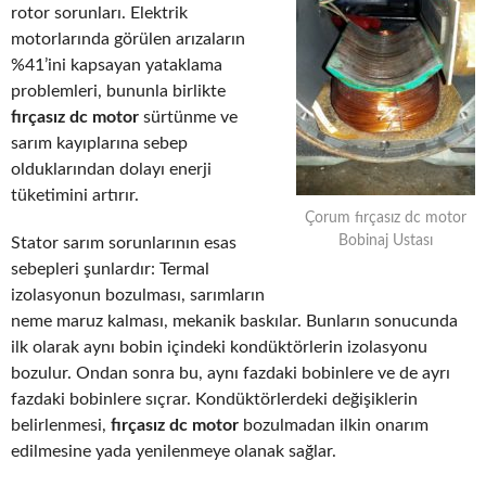
rotor sorunları. Elektrik
motorlarında görülen arızaların
%41’ini kapsayan yataklama
problemleri, bununla birlikte
fırçasız dc motor
sürtünme ve
sarım kayıplarına sebep
olduklarından dolayı enerji
tüketimini artırır.
Çorum fırçasız dc motor
Bobinaj Ustası
Stator sarım sorunlarının esas
sebepleri şunlardır: Termal
izolasyonun bozulması, sarımların
neme maruz kalması, mekanik baskılar. Bunların sonucunda
ilk olarak aynı bobin içindeki kondüktörlerin izolasyonu
bozulur. Ondan sonra bu, aynı fazdaki bobinlere ve de ayrı
fazdaki bobinlere sıçrar. Kondüktörlerdeki değişiklerin
belirlenmesi,
fırçasız dc motor
bozulmadan ilkin onarım
edilmesine yada yenilenmeye olanak sağlar.