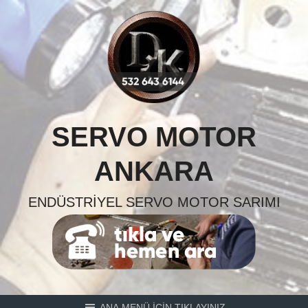
Skip
to
content
SERVO MOTOR
ANKARA
ENDÜSTRIYEL SERVO MOTOR SARIMI
ANA MENÜ İÇİN TIKLAYINIZ