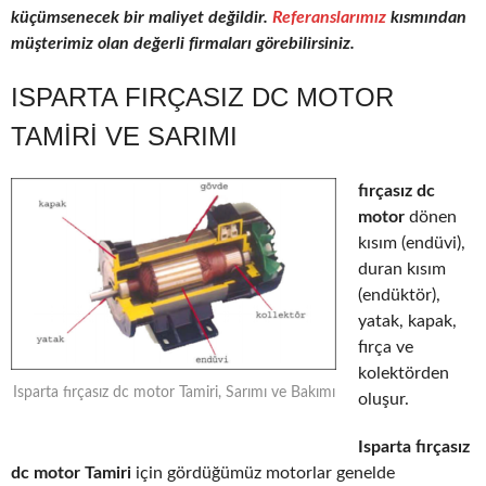
küçümsenecek bir maliyet değildir.
Referanslarımız
kısmından
müşterimiz olan değerli firmaları görebilirsiniz.
ISPARTA FIRÇASIZ DC MOTOR
TAMIRI VE SARIMI
fırçasız dc
motor
dönen
kısım (endüvi),
duran kısım
(endüktör),
yatak, kapak,
fırça ve
kolektörden
Isparta fırçasız dc motor Tamiri, Sarımı ve Bakımı
oluşur.
Isparta fırçasız
dc motor Tamiri
için gördüğümüz motorlar genelde