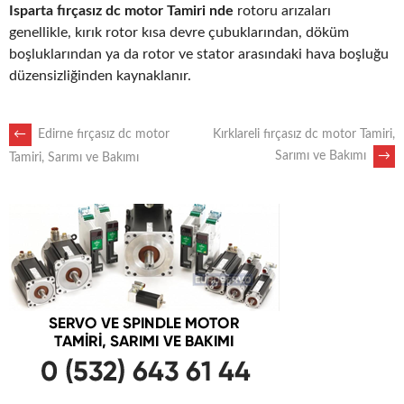
Isparta fırçasız dc motor Tamiri nde
rotoru arızaları
genellikle, kırık rotor kısa devre çubuklarından, döküm
boşluklarından ya da rotor ve stator arasındaki hava boşluğu
düzensizliğinden kaynaklanır.
POST
←
Edirne fırçasız dc motor
Kırklareli fırçasız dc motor Tamiri,
Sarımı ve Bakımı
→
Tamiri, Sarımı ve Bakımı
NAVIGATION