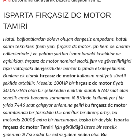
Ara
butonuna tıklayarak bizlere ulaşabilirsiniz.
ISPARTA FIRÇASIZ DC MOTOR
TAMIRI
Hatalı bağlantılardan dolayı oluşan dengesiz empedans, hatalı
sarım teknikleri (hem yeni fırçasız dc motor için hem de onarım
edilenlerinde ) ve yalıtım şartları (sarımlardaki kısalıklar ve
açıklıklar), fırçasız dc motor nominal sıcaklığını ve güvenilirliğini
tıpkı voltajdaki dengesizlikler benzer biçimde etkileyebilirler.
Bunlara ek olarak
fırçasız dc motor
kullanım maliyeti süratli
şekilde artabilir. Mesela; 100HP bir
fırçasız dc motor
fiyatı
$0.05/kWh olan bir şebekeden elektrik alarak 8760 saat olan
senelik emek harcama zamanının % 85’inde kullanılıyor ( bir
yılda 7446 saat çalışıyor anlamına gelir) bu
fırçasız dc motor
sarımlarında bir fazındaki 0.5 ohm’luk bir direnç artışı, bu
motorda 2000$ extra bir harcamaya, başka bir deyişle
Isparta
fırçasız dc motor Tamiri
için görüldüğü üzere bir senelik
giderinin %7’si kadar bir extra gidere neden olur.
Bu