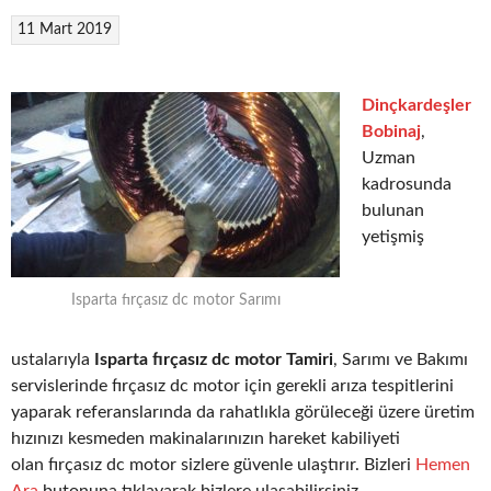
11 Mart 2019
Dinçkardeşler
Bobinaj
,
Uzman
kadrosunda
bulunan
yetişmiş
Isparta fırçasız dc motor Sarımı
ustalarıyla
Isparta fırçasız dc motor Tamiri
, Sarımı ve Bakımı
servislerinde fırçasız dc motor için gerekli arıza tespitlerini
yaparak referanslarında da rahatlıkla görüleceği üzere üretim
hızınızı kesmeden makinalarınızın hareket kabiliyeti
olan fırçasız dc motor sizlere güvenle ulaştırır. Bizleri
Hemen