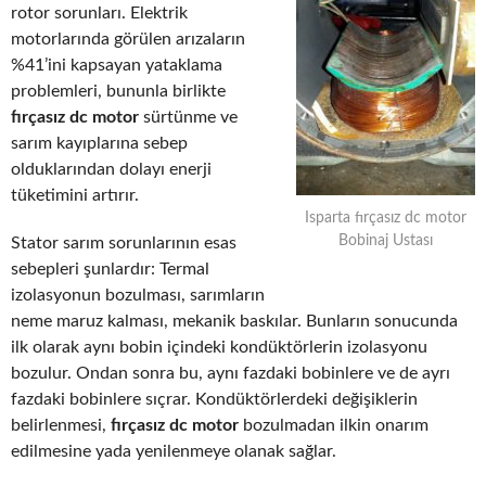
rotor sorunları. Elektrik
motorlarında görülen arızaların
%41’ini kapsayan yataklama
problemleri, bununla birlikte
fırçasız dc motor
sürtünme ve
sarım kayıplarına sebep
olduklarından dolayı enerji
tüketimini artırır.
Isparta fırçasız dc motor
Bobinaj Ustası
Stator sarım sorunlarının esas
sebepleri şunlardır: Termal
izolasyonun bozulması, sarımların
neme maruz kalması, mekanik baskılar. Bunların sonucunda
ilk olarak aynı bobin içindeki kondüktörlerin izolasyonu
bozulur. Ondan sonra bu, aynı fazdaki bobinlere ve de ayrı
fazdaki bobinlere sıçrar. Kondüktörlerdeki değişiklerin
belirlenmesi,
fırçasız dc motor
bozulmadan ilkin onarım
edilmesine yada yenilenmeye olanak sağlar.