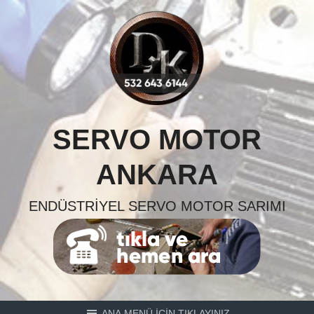
Skip
to
content
SERVO MOTOR
ANKARA
ENDÜSTRIYEL SERVO MOTOR SARIMI
ANA MENÜ İÇİN TIKLAYINIZ