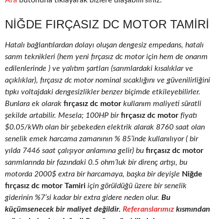
Ara
butonuna tıklayarak bizlere ulaşabilirsiniz.
NIĞDE FIRÇASIZ DC MOTOR TAMIRI
Hatalı bağlantılardan dolayı oluşan dengesiz empedans, hatalı
sarım teknikleri (hem yeni fırçasız dc motor için hem de onarım
edilenlerinde ) ve yalıtım şartları (sarımlardaki kısalıklar ve
açıklıklar), fırçasız dc motor nominal sıcaklığını ve güvenilirliğini
tıpkı voltajdaki dengesizlikler benzer biçimde etkileyebilirler.
Bunlara ek olarak
fırçasız dc motor
kullanım maliyeti süratli
şekilde artabilir. Mesela; 100HP bir
fırçasız dc motor
fiyatı
$0.05/kWh olan bir şebekeden elektrik alarak 8760 saat olan
senelik emek harcama zamanının % 85’inde kullanılıyor ( bir
yılda 7446 saat çalışıyor anlamına gelir) bu
fırçasız dc motor
sarımlarında bir fazındaki 0.5 ohm’luk bir direnç artışı, bu
motorda 2000$ extra bir harcamaya, başka bir deyişle
Niğde
fırçasız dc motor Tamiri
için görüldüğü üzere bir senelik
giderinin %7’si kadar bir extra gidere neden olur.
Bu
küçümsenecek bir maliyet değildir.
Referanslarımız
kısmından