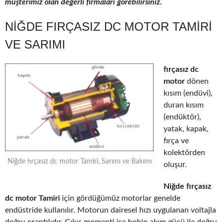
müşterimiz olan değerli firmaları görebilirsiniz.
NIĞDE FIRÇASIZ DC MOTOR TAMIRI
VE SARIMI
fırçasız dc
motor
dönen
kısım (endüvi),
duran kısım
(endüktör),
yatak, kapak,
fırça ve
kolektörden
Niğde fırçasız dc motor Tamiri, Sarımı ve Bakımı
oluşur.
Niğde fırçasız
dc motor Tamiri
için gördüğümüz motorlar genelde
endüstride kullanılır. Motorun dairesel hızı uygulanan voltajla