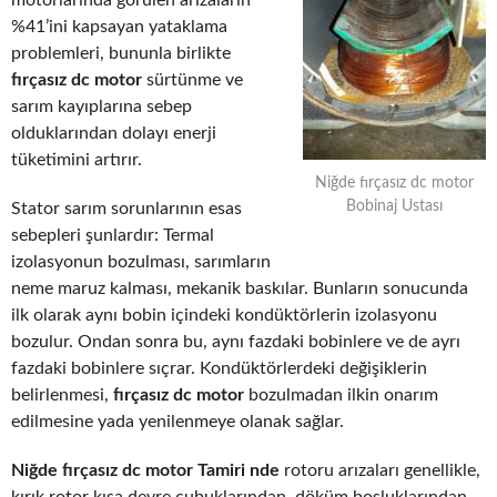
motorlarında görülen arızaların
%41’ini kapsayan yataklama
problemleri, bununla birlikte
fırçasız dc motor
sürtünme ve
sarım kayıplarına sebep
olduklarından dolayı enerji
tüketimini artırır.
Niğde fırçasız dc motor
Bobinaj Ustası
Stator sarım sorunlarının esas
sebepleri şunlardır: Termal
izolasyonun bozulması, sarımların
neme maruz kalması, mekanik baskılar. Bunların sonucunda
ilk olarak aynı bobin içindeki kondüktörlerin izolasyonu
bozulur. Ondan sonra bu, aynı fazdaki bobinlere ve de ayrı
fazdaki bobinlere sıçrar. Kondüktörlerdeki değişiklerin
belirlenmesi,
fırçasız dc motor
bozulmadan ilkin onarım
edilmesine yada yenilenmeye olanak sağlar.
Niğde fırçasız dc motor Tamiri nde
rotoru arızaları genellikle,