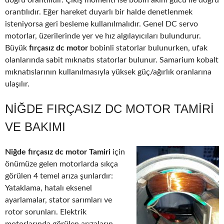
doğru orantılıdır. Çıkış momenti ise bobin akım gücü ile doğru
orantılıdır. Eğer hareket duyarlı bir halde denetlenmek
isteniyorsa geri besleme kullanılmalıdır. Genel DC servo
motorlar, üzerilerinde yer ve hız algılayıcıları bulundurur.
Büyük
fırçasız dc motor
bobinli statorlar bulunurken, ufak
olanlarında sabit mıknatıs statorlar bulunur. Samarium kobalt
mıknatıslarının kullanılmasıyla yüksek güç/ağırlık oranlarına
ulaşılır.
NIĞDE FIRÇASIZ DC MOTOR TAMIRI
VE BAKIMI
Niğde fırçasız dc motor Tamiri
için
önümüze gelen motorlarda sıkça
görülen 4 temel arıza şunlardır:
Yataklama, hatalı eksenel
ayarlamalar, stator sarımları ve
rotor sorunları. Elektrik