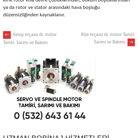
kırık rotor kısa devre çubuklarından, döküm boşluklarından
ya da rotor ve stator arasındaki hava boşluğu
düzensizliğinden kaynaklanır.
POST
←
Sinop fırçasız dc motor
Rize fırçasız dc motor Tamiri,
Sarımı ve Bakımı
→
Tamiri, Sarımı ve Bakımı
NAVIGATION